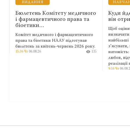
НАВЧАННЯ
тету медичного
Куди йде ресурс адвоката і щ
ого права та
він отримує натомість
Щоб оцінити баланс у житті, варто
визначити сфери, куди спрямовуютьс
і фармацевтичного
найбільші зусилля, час і гроші, а потім
ААУ підготував
з’ясувати, що людина отримує
-червень 2026 року.
135
натомість: дохід, повагу, підтримку,
любов, відчуття значущості або
реалізації важливої ідеї.
9:16 Чт
06.08.26
1