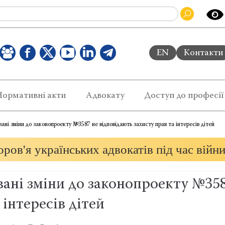
EN
Контакти
Нормативні акти
Адвокату
Доступ до професії
ні зміни до законопроекту №3587 не відповідають захисту прав та інтересів дітей
ров'я українських адвокатів під час війн
ані зміни до законопроекту №358
 інтересів дітей