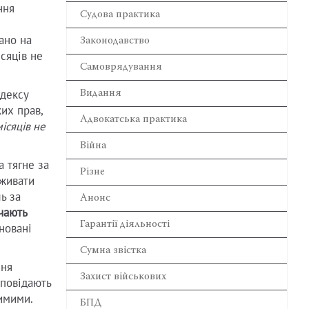
ння
Cудова практика
ано на
Законодавство
сяців не
Самоврядування
одексу
Видання
их прав,
Адвокатська практика
ісяців не
Війна
 тягне за
Різне
вживати
ь за
Анонс
чають
Гарантії діяльності
новані
Сумна звістка
ння
Захист військових
дповідають
тимими.
БПД