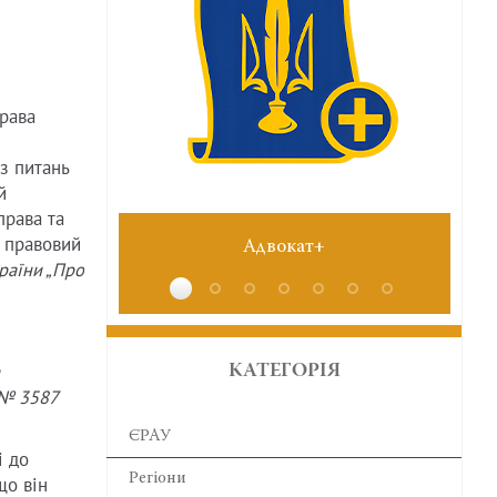
рава
 з питань
й
права та
 правовий
Адвокат+
№6 червень 2026
раїни „Про
КАТЕГОРІЯ
 № 3587
ЄРАУ
і до
Регіони
що він