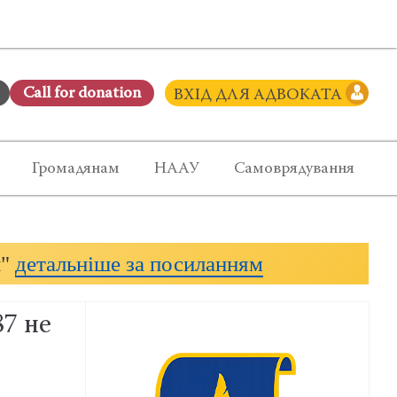
Сall for donation
ВХІД ДЛЯ АДВОКАТА
Громадянам
НААУ
Самоврядування
и"
детальніше за посиланням
7 не