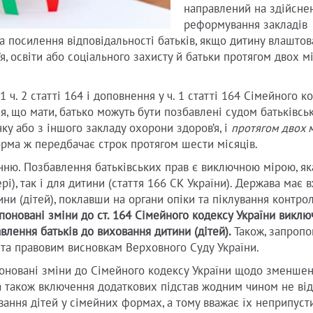
направлений на здійсне
реформування закладів
на посилення відповідальності батьків, якщо дитину влаштов
, освіти або соціального захисту й батьки протягом двох мі
 ч. 2 статті 164 і доповнення у ч. 1 статті 164 Сімейного к
я, що мати, батько можуть бути позбавлені судом батьківськ
ку або з іншого закладу охорони здоров’я, і
протягом двох м
орма ж передбачає строк протягом шести місяців.
ню. Позбавлення батьківських прав є виключною мірою, яка
рі), так і для дитини (стаття 166 СК України). Держава має 
ни (дітей), поклавши на органи опіки та піклування контрол
оновані зміни до ст. 164 Сімейного кодексу України виклю
влення батьків до виховання дитини (дітей).
Також, запропо
та правовим висновкам Верховного Суду України.
поновані зміни до Сімейного кодексу України щодо зменше
 а також включення додаткових підстав жодним чином не ві
ховання дітей у сімейних формах, а тому вважає їх неприпус