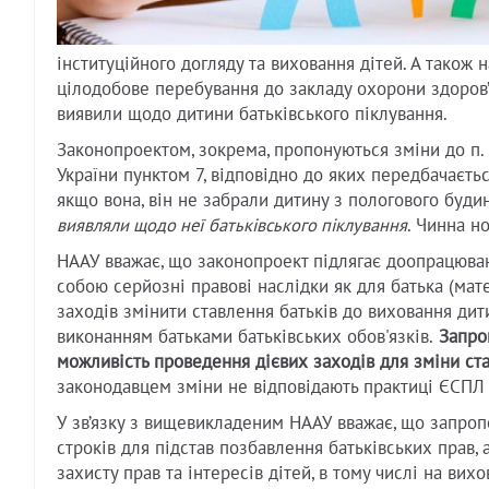
інституційного догляду та виховання дітей. А також 
цілодобове перебування до закладу охорони здоров’я
виявили щодо дитини батьківського піклування.
Законопроектом, зокрема, пропонуються зміни до п. 1
України пунктом 7, відповідно до яких передбачаєтьс
якщо вона, він не забрали дитину з пологового будин
виявляли щодо неї батьківського піклування
. Чинна н
НААУ вважає, що законопроект підлягає доопрацюван
собою серйозні правові наслідки як для батька (мате
заходів змінити ставлення батьків до виховання дити
виконанням батьками батьківських обов'язків.
Запроп
можливість проведення дієвих заходів для зміни ста
законодавцем зміни не відповідають практиці ЄСПЛ 
У зв’язку з вищевикладеним НААУ вважає, що запро
строків для підстав позбавлення батьківських прав,
захисту прав та інтересів дітей, в тому числі на ви