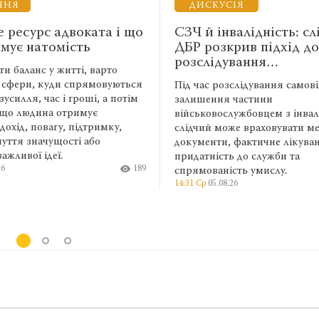
ДИСКУСІЯ
НАВЧА
о
СЗЧ й інвалідність: слідчий
Адвокат
ДБР розкрив підхід до
загрозо
розслідування…
компром
я
Під час розслідування самовільного
Зараження 
залишення частини
інфостілер
військовослужбовцем з інвалідністю
доступ до 
слідчий може враховувати медичні
інформацій
документи, фактичне лікування,
сервісів, б
придатність до служби та
сховищ, мес
89
спрямованість умислу.
штучного і
14:31 Ср
05.08.26
599
інформації 
них.
9:17 Ср
05.08.2