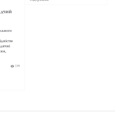
ННЯ
ПІДТРИМКА
ська таємниця під
Опікунська рада НАА
ю: чим небезпечна
підтримала родину адв
етація…
загиблого на…
робочого комп’ютера
Родина адвоката з Тернополя
ом може відкрити стороннім
загинув, захищаючи Україну 
пошти адвоката, правових
Харківщині, отримає матеріа
них систем, державних
допомогу від Опікунської ра
анківських рахунків, хмарних
Таке рішення було ухвалено п
енджерів і сервісів
чергового засідання.
12:09 Вт
04.08.26
нтелекту, зокрема до
клієнтів, що міститься в
6
358