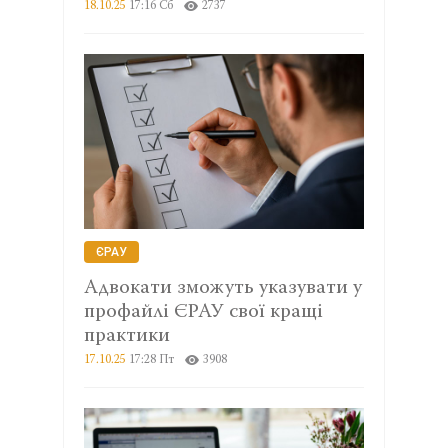
18.10.25
17:16 Сб
2737
ЄРАУ
Адвокати зможуть указувати у
профайлі ЄРАУ свої кращі
практики
17.10.25
17:28 Пт
3908