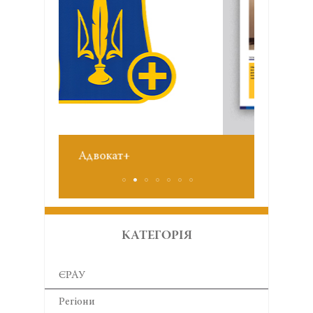
Звіт з
№6 червень 2026
КАТЕГОРІЯ
ЄРАУ
Регіони