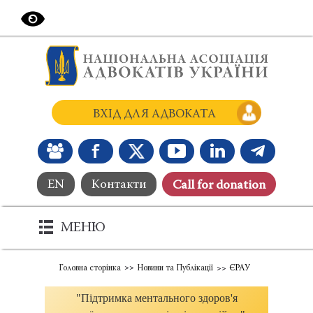
ВХІД ДЛЯ АДВОКАТА
EN
Контакти
Сall for donation
МЕНЮ
Головна сторінка
Новини та Публікації
ЄРАУ
"Підтримка ментального здоров'я