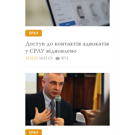
ЄРАУ
Доступ до контактів адвокатів
у ЄРАУ відновлено
13.12.25
16:32 Сб
9574
ЄРАУ