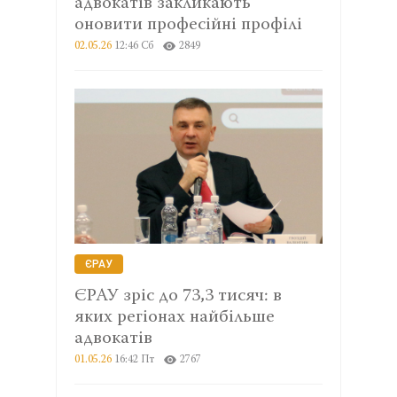
адвокатів закликають
оновити професійні профілі
02.05.26
12:46 Сб
2849
ЄРАУ
ЄРАУ зріс до 73,3 тисяч: в
яких регіонах найбільше
адвокатів
01.05.26
16:42 Пт
2767