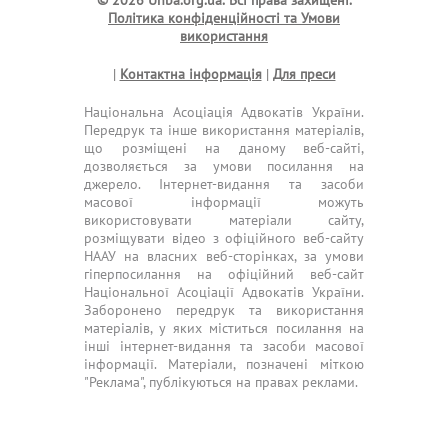
© 2026 Unba.org.ua.
Всі права захищені.
Політика конфіденційності та Умови
використання
|
Контактна інформація
|
Для преси
Національна Асоціація Адвокатів України.
Передрук та інше використання матеріалів,
що розміщені на даному веб-сайті,
дозволяється за умови посилання на
джерело. Інтернет-видання та засоби
масової інформації можуть
використовувати матеріали сайту,
розміщувати відео з офіційного веб-сайту
НААУ на власних веб-сторінках, за умови
гіперпосилання на офіційний веб-сайт
Національної Асоціації Адвокатів України.
Заборонено передрук та використання
матеріалів, у яких міститься посилання на
інші інтернет-видання та засоби масової
інформації. Матеріали, позначені міткою
"Реклама", публікуються на правах реклами.