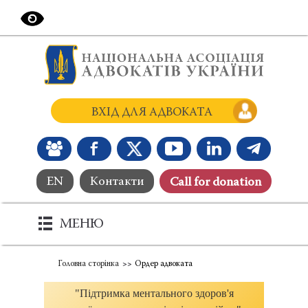
ВХІД ДЛЯ АДВОКАТА
EN
Контакти
Сall for donation
МЕНЮ
Головна сторінка
Ордер адвоката
"Підтримка ментального здоров'я