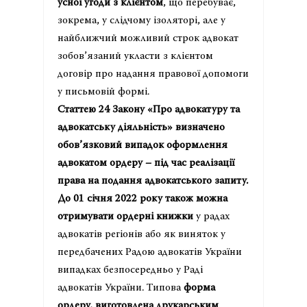
усної угоди з клієнтом
, що перебуває,
зокрема, у слідчому ізоляторі, але у
найближчий можливий строк адвокат
зобов’язаний укласти з клієнтом
договір про надання правової допомоги
у письмовій формі.
Статтею 24 Закону «Про адвокатуру та
адвокатську діяльність» визначено
обов’язковий випадок оформлення
адвокатом ордеру – під час реалізації
права на подання адвокатського запиту.
До 01 січня 2022 року також можна
отримувати ордерні книжки
у радах
адвокатів регіонів або як виняток у
передбачених Радою адвокатів України
випадках безпосередньо у Раді
адвокатів України. Типова
форма
ордеру, виготовлена друкарським