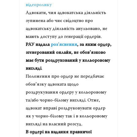
відеоролику
Адвокати, чия адвокатська діяльність
зупинена або чиє свідоцтво про
адвокатську діяльність анульовано, не
мають доступу до генерації ордерів.
РАУ надала
роз'яснення
, за яким ордер,
згенерований онлайн, не обов’язково
має бути роздрукований у кольоровому
вигляді
.
Положення про ордер не передбачає
обов’язку адвоката щодо
роздрукування ордеру у кольоровому
та/або чорно-білому вигляді. Отже,
адвокат вправі роздруковувати ордер
як у чорно-білому так і в кольоровому
вигляді на власний розсуд.
В ордері на надання правничої