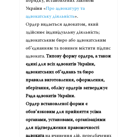
порядку, встановлених Законом
України «
Про адвокатуру та
адвокатську діяльність
».
Ордер видається адвокатом, який
здійснює індивідуальну діяльність;
адвокатським бюро або адвокатським
об’єднанням та повинен містити підпис
адвоката.
Типову форму ордера, а також
єдині для всіх адвокатів України,
адвокатських об’єднань та бюро
правила виготовлення, оформлення,
зберігання, обліку ордерів затверджує
Рада адвокатів України.
Ордер встановленої форми є
обов’язковим для прийняття усіма
органами, установами, організаціями
для підтвердження правомочності
адвоката
на вчинення дій, передбачених