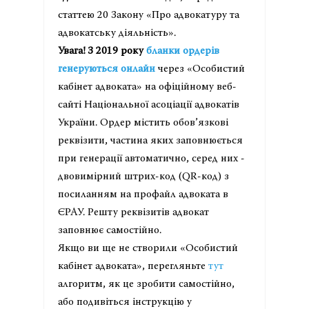
статтею 20 Закону «Про адвокатуру та
адвокатську діяльність».
Увага! З 2019 року
бланки ордерів
генеруються онлайн
через «Особистий
кабінет адвоката» на офіційному веб-
сайті Національної асоціації адвокатів
України. Ордер містить обов’язкові
реквізити, частина яких заповнюється
при генерації автоматично, серед них -
двовимірний штрих-код (QR-код) з
посиланням на профайл адвоката в
ЄРАУ. Решту реквізитів адвокат
заповнює самостійно.
Якщо ви ще не створили «Особистий
кабінет адвоката», перегляньте
тут
алгоритм, як це зробити самостійно,
або подивіться інструкцію у