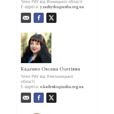
Член РАУ від Вінницької області
Е-адреса:
y.zazhyrko@unba.org.ua
Каденко Оксана Олегівна
Член РАУ від Хмельницької
області
Е-адреса:
o.kadenko@unba.org.ua