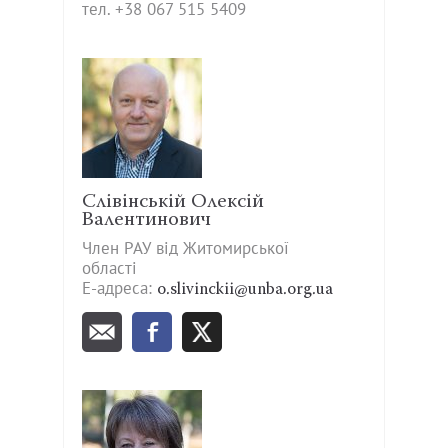
тел. +38 067 515 5409
Слівінській Олексій
Валентинович
Член РАУ від Житомирської
області
Е-адреса:
o.slivinckii@unba.org.ua