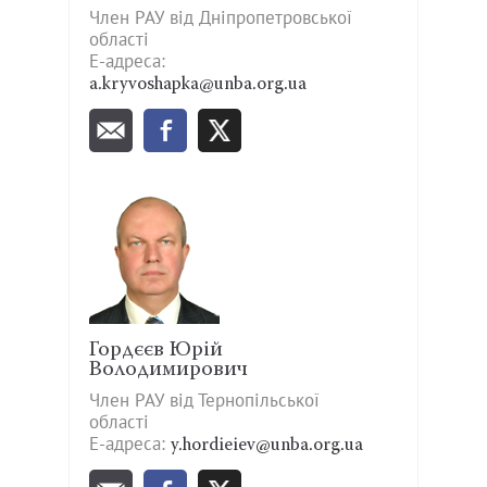
Член РАУ від Дніпропетровської
області
Е-адреса:
a.kryvoshapka@unba.org.ua
Гордєєв Юрій
Володимирович
Член РАУ від Тернопільської
області
Е-адреса:
y.hordieiev@unba.org.ua