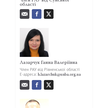
Член РАУ від Сумської
області
Лазарчук Ганна Валеріївна
Член РАУ від Рівненської області
Е-адреса:
h.lazarchuk@unba.org.ua