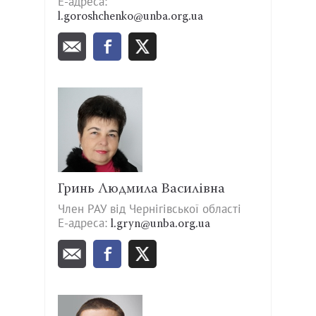
Е-адреса:
l.goroshchenko@unba.org.ua
Гринь Людмила Василівна
Член РАУ від Чернігівської області
Е-адреса:
l.gryn@unba.org.ua