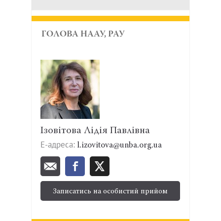
ГОЛОВА НААУ, РАУ
Ізовітова Лідія Павлівна
Е-адреса:
l.izovitova@unba.org.ua
Записатись на особистий прийом