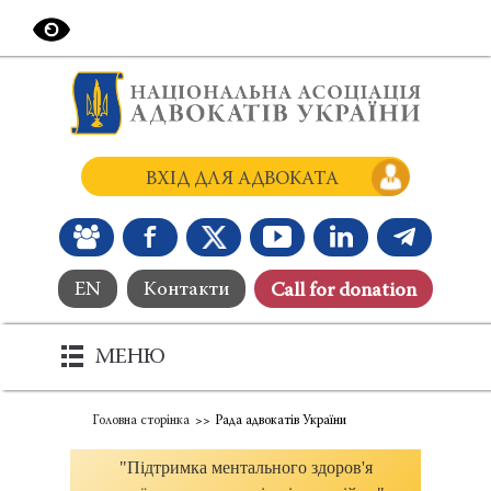
ВХІД ДЛЯ АДВОКАТА
EN
Контакти
Сall for donation
МЕНЮ
Головна сторінка
Рада адвокатів України
"Підтримка ментального здоров'я