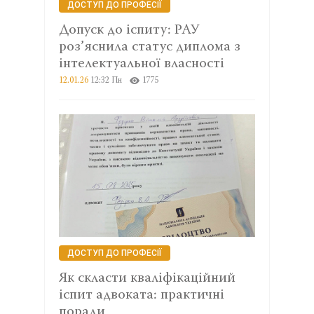
ДОСТУП ДО ПРОФЕСІЇ
Допуск до іспиту: РАУ
роз’яснила статус диплома з
інтелектуальної власності
12.01.26
12:32 Пн
1775
ДОСТУП ДО ПРОФЕСІЇ
Як скласти кваліфікаційний
іспит адвоката: практичні
поради