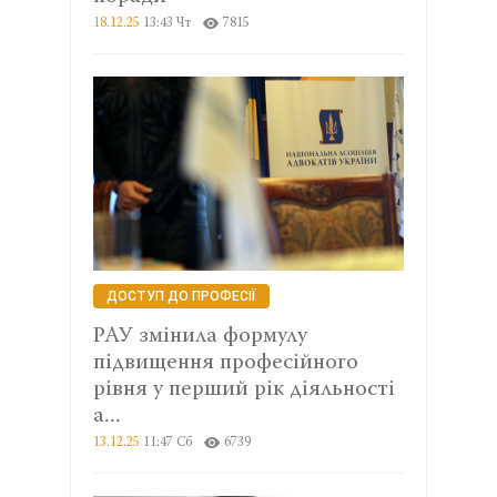
18.12.25
13:43 Чт
7815
ДОСТУП ДО ПРОФЕСІЇ
РАУ змінила формулу
підвищення професійного
рівня у перший рік діяльності
а...
13.12.25
11:47 Сб
6739