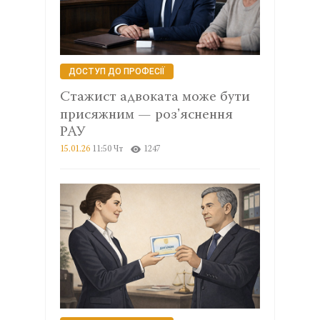
ДОСТУП ДО ПРОФЕСІЇ
Стажист адвоката може бути
присяжним — розʼяснення
РАУ
15.01.26
11:50 Чт
1247