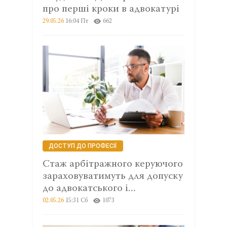
про перші кроки в адвокатурі
29.05.26
16:04 Пт
662
ДОСТУП ДО ПРОФЕСІЇ
Стаж арбітражного керуючого
зараховуватимуть для допуску
до адвокатського і...
02.05.26
15:31 Сб
1073