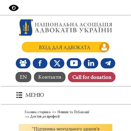
ВХІД ДЛЯ АДВОКАТА
EN
Контакти
Сall for donation
МЕНЮ
Головна сторінка
Новини та Публікації
Доступ до професії
"Підтримка ментального здоров'я