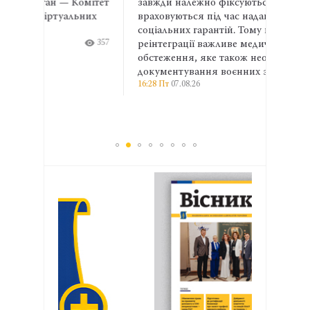
омітет
завжди належно фіксуються та
права
ьних
враховуються під час надання
та ма
соціальних гарантій. Тому на етапі
ширші
357
реінтеграції важливе медичне
профе
13:04 П
обстеження, яке також необхідне для
документування воєнних злочинів.
16:28 Пт
07.08.26
367