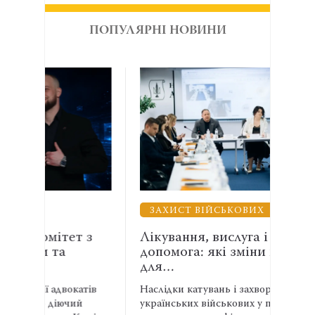
ПОПУЛЯРНІ НОВИНИ
ЗАХИСТ ВІЙСЬКОВИХ
ВЗ
 з
Лікування, вислуга і правнича
Енер
допомога: які зміни необхідні
АСР
для…
спів
атів
Наслідки катувань і захворювання
Адвок
й
українських військових у полоні не
експе