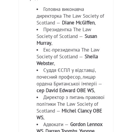
Головна виконавча
директорка The Law Society of
Scotland —
Diane McGiffen
,
Президентка The Law
Society of Scotland —
Susan
Murray
,
Екс-президентка The Law
Society of Scotland —
Sheila
Webster
,
Суддя ЄСПЛ у відставці,
почесний професор, лицар
ордена Британської імперії —
сер David Edward OBE WS
,
Директор з питань правової
політики The Law Society of
Scotland —
Michel Clancy OBE
WS
,
Адвокати —
Gordon Lennox
WS, Darren Toombs, Yvonne