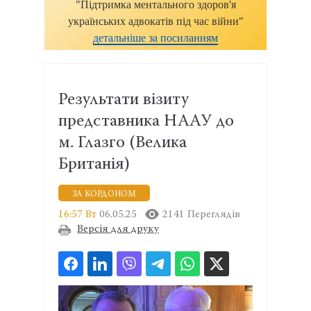
"Підтримка ментального здоров'я
українських адвокатів під час війни"
детальніше за посиланням
Результати візиту
представника НААУ до
м. Глазго (Велика
Британія)
ЗА КОРДОНОМ
16:57 Вт
06.05.25
2141 Переглядів
Версія для друку