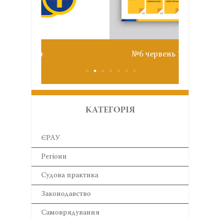
Звіт з
№6 червень 2026
КАТЕГОРІЯ
ЄРАУ
Регіони
Cудова практика
Законодавство
Самоврядування