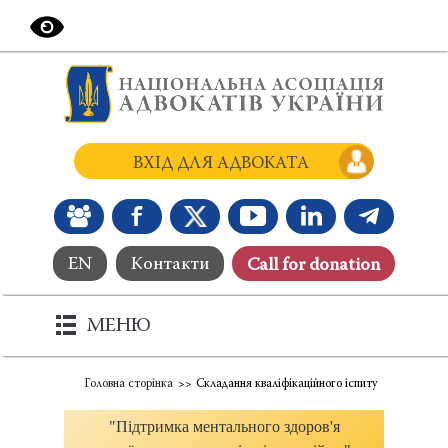
ВХІД ДЛЯ АДВОКАТА
EN
Контакти
Сall for donation
МЕНЮ
Головна сторінка
Складання кваліфікаційного іспиту
"Підтримка ментального здоров'я