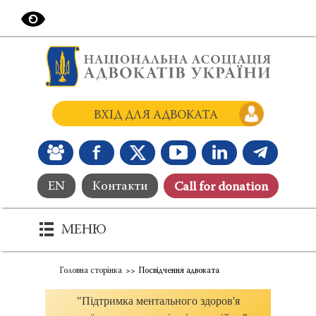
ВХІД ДЛЯ АДВОКАТА
EN
Контакти
Сall for donation
МЕНЮ
Головна сторінка
Посвідчення адвоката
"Підтримка ментального здоров'я