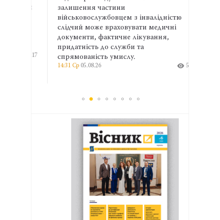
потім
залишення частини
інфос
військовослужбовцем з інвалідністю
досту
у,
слідчий може враховувати медичні
інфор
документи, фактичне лікування,
сервіс
придатність до служби та
сховищ
117
спрямованість умислу.
штучн
14:31 Ср
05.08.26
527
інформ
них.
9:17 Ср