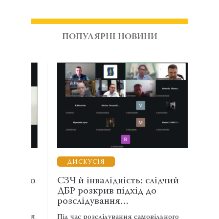
ПОПУЛЯРНІ НОВИНИ
ДИСКУСІЯ
НА
 і що
СЗЧ й інвалідність: слідчий
Адво
ДБР розкрив підхід до
загр
розслідування…
ком
о
уються
Під час розслідування самовільного
Зараж