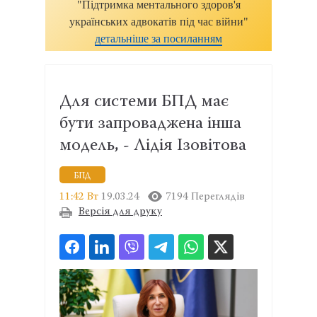
"Підтримка ментального здоров'я
українських адвокатів під час війни"
детальніше за посиланням
Для системи БПД має
бути запроваджена інша
модель, - Лідія Ізовітова
БПД
11:42 Вт
19.03.24
7194 Переглядів
Версія для друку