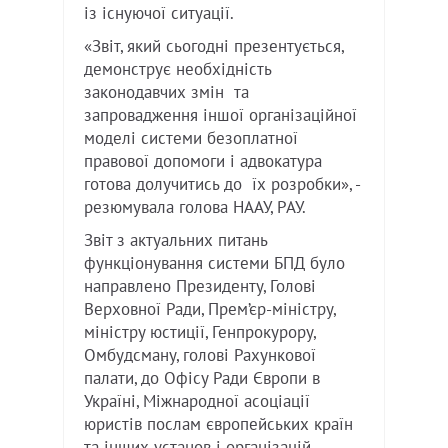
із існуючої ситуації.
«Звіт, який сьогодні презентується,
демонструє необхідність
законодавчих змін та
запровадження іншої організаційної
моделі системи безоплатної
правової допомоги і адвокатура
готова долучитись до їх розробки», -
резюмувала голова НААУ, РАУ.
Звіт з актуальних питань
функціонування системи БПД було
направлено Президенту, Голові
Верховної Ради, Прем’єр-міністру,
міністру юстиції, Генпрокурору,
Омбудсману, голові Рахункової
палати, до Офісу Ради Європи в
Україні, Міжнародної асоціації
юристів послам європейських країн
та інших установ і організацій.