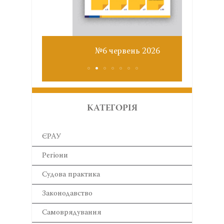
Звіт з
№6 червень 2026
КАТЕГОРІЯ
ЄРАУ
Регіони
Cудова практика
Законодавство
Самоврядування