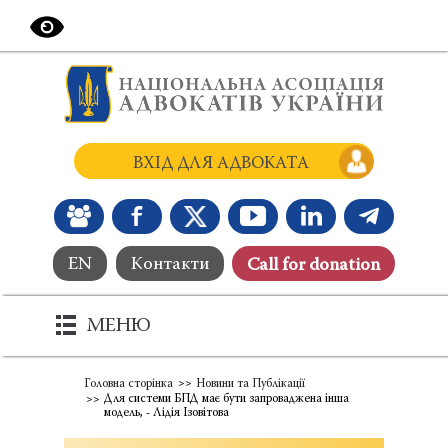
ВХІД ДЛЯ АДВОКАТА
EN
Контакти
Сall for donation
МЕНЮ
Головна сторінка
Новини та Публікації
Для системи БПД має бути запроваджена інша
модель, - Лідія Ізовітова