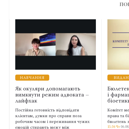
ПО
НАВЧАННЯ
ВИДАННЯ
Як окуляри допомагають
Бюлетень К
вимкнути режим адвоката –
і фармацев
лайфхак
біоетики…
Постійна готовність відповідати
Комітет медичн
клієнтам, думки про справи поза
права та біоет
робочим часом і переживання чужих
бюлетень за кв
15:36 Чт
06.08.26
емоцій стирають межу між