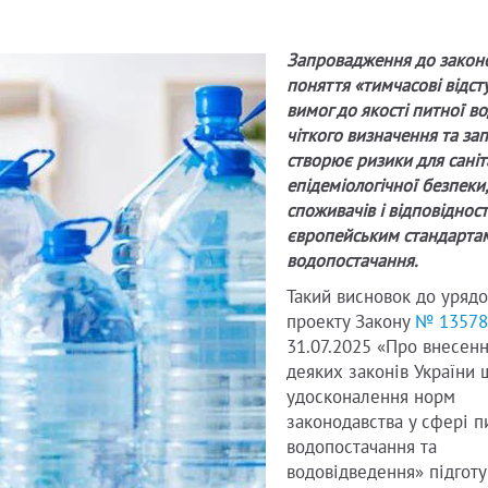
Запровадження до закон
поняття «тимчасові відст
вимог до якості питної в
чіткого визначення та зап
створює ризики для сані
епідеміологічної безпеки,
споживачів і відповідност
європейським стандартам
водопостачання.
Такий висновок до урядо
проекту Закону
№ 13578
31.07.2025 «Про внесенн
деяких законів України
удосконалення норм
законодавства у сфері п
водопостачання та
водовідведення» підготу