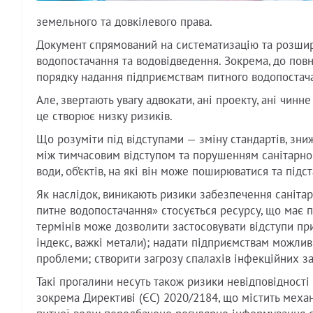
земельного та довкілевого права.
Документ спрямований на систематизацію та розшир
водопостачання та водовідведення. Зокрема, до пов
порядку надання підприємствам питного водопостачан
Але, звертають увагу адвокати, ані проекту, ані чин
це створює низку ризиків.
Що розуміти під відступами — зміну стандартів, зн
між тимчасовим відступом та порушенням санітарног
води, об’єктів, на які він може поширюватися та під
Як наслідок, виникають ризики забезпечення санітар
питне водопостачання» стосується ресурсу, що має п
термінів може дозволити застосовувати відступи пр
індекс, важкі метали); надати підприємствам можливі
проблеми; створити загрозу спалахів інфекційних з
Такі прогалини несуть також ризики невідповідност
зокрема Директиві (ЄС) 2020/2184, що містить механ