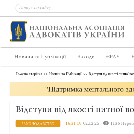
Новини та Публікації
Заходи
ЄРАУ
Головна сторінка
Новини та Публікації
Відступи від якості питної во
"Підтримка ментального здо
Відступи від якості питної в
16:31 Вт
02.12.25
1136 Перег
ЗАКОНОДАВСТВО