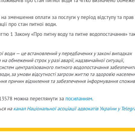
поживачів про стан питної води та чітко визначено обмеж
на зменшення оплати за послуги у період відступу та прав
ції про стан питної води.
аттю 1 Закону «Про питну воду та питне водопостачання» та
ної води — це встановлений у передбачених у законі випадках
а обмежений строк у разі аварії, надзвичайної ситуації,
систем централізованого питного водопостачання забезпечит
оди, за умови відсутності загрози життю та здоров’ю населенн
ення причин відхилення та забезпечення інформування спожив
 13578 можна переглянути за
посиланням
.
ься на
канал Національної асоціації адвокатів України у
Teleg