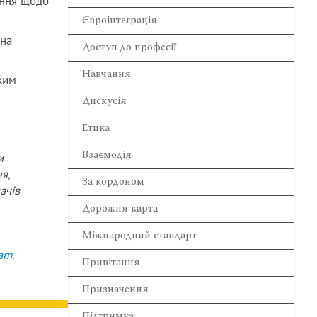
ення щодо
Євроінтеграція
 на
Доступ до професії
Навчання
ким
Дискусія
Етика
Взаємодія
и
я,
За кордоном
ачів
Дорожня карта
Міжнародний стандарт
ram
.
Привітання
Призначення
Підтримка