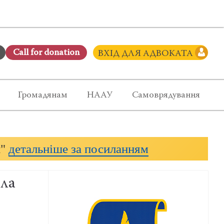
Сall for donation
ВХІД ДЛЯ АДВОКАТА
Громадянам
НААУ
Самоврядування
и"
детальніше за посиланням
ила