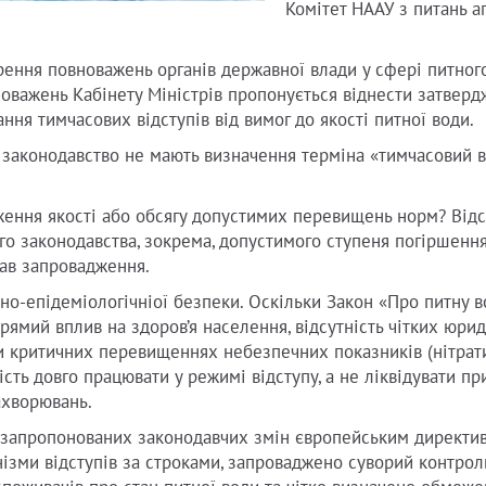
Комітет НААУ з питань а
ення повноважень органів державної влади у сфері питног
новажень Кабінету Міністрів пропонується віднести затвер
ня тимчасових відступів від вимог до якості питної води.
не законодавство не мають визначення терміна «тимчасовий ві
иження якості або обсягу допустимих перевищень норм? Від
о законодавства, зокрема, допустимого ступеня погіршення
став запровадження.
но-епідеміологічніої безпеки. Оскільки Закон «Про питну в
рямий вплив на здоров’я населення, відсутність чітких юри
и критичних перевищеннях небезпечних показників (нітрати
сть довго працювати у режимі відступу, а не ліквідувати п
ахворювань.
і запропонованих законодавчих змін європейським директив
ізми відступів за строками, запроваджено суворий контроль