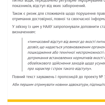
питної води; передбачено регулярне інформування с
показників, відступ від яких заборонений.
Також є ризик для споживачів щодо порушення прав 
отримання достовірної, повної та своєчасної інформа
У зв’язку із цим у НААУ запропонували доповнити ст
визначенням:
«тимчасовий відступ від вимог до якості пит
дозвіл, що надається уповноваженим органом н
пошкодження або технічної неспроможності 
дотримання встановлених нормативів якості в
обов’язкового здійснення заходів щодо усун
про характер і строк такого відступу».
Повний текст зауважень і пропозицій до проекту №
Аби першим отримувати новини адвокатури, підпишіт