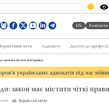
EN
Контакти
Нормативні акти
Адвокату
Доступ до професії
ди: закон має містити чіткі правила
ров'я українських адвокатів під час війн
оди: закон має містити чіткі прав
Версія для друку
лядів