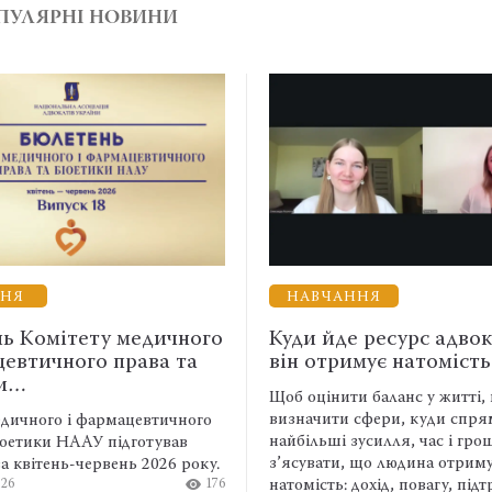
ПУЛЯРНІ НОВИНИ
НАВЧАННЯ
омітету медичного
Куди йде ресурс адвоката
тичного права та
він отримує натомість
Щоб оцінити баланс у житті, варт
визначити сфери, куди спрямов
ого і фармацевтичного
найбільші зусилля, час і гроші, а 
ики НААУ підготував
з’ясувати, що людина отримує
ітень-червень 2026 року.
176
натомість: дохід, повагу, підтримк