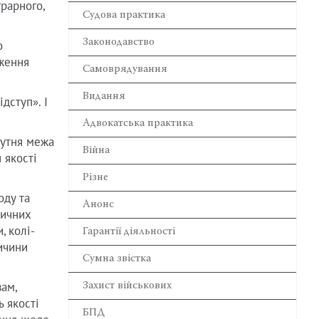
грарного,
Cудова практика
Законодавство
о
дження
Самоврядування
Видання
дступ». І
Адвокатська практика
сутня межа
Війна
 якості
Різне
оду та
Анонс
дичних
, колі-
Гарантії діяльності
ричини
Сумна звістка
ам,
Захист військових
 якості
БПД