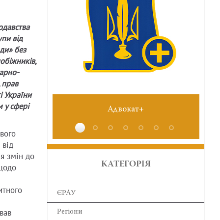
одавства
упи від
оди» без
обіжників,
тарно-
 прав
і України
 у сфері
Адвокат+
вого
від
я змін до
КАТЕГОРІЯ
 щодо
итного
ЄРАУ
вав
Регіони