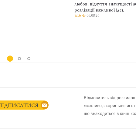
любов, відчуття значущості або
реалізації важливої ідеї.
9:16 Чт
06.08.26
Відмовитись від розсило
можливо, скориставшись 
ПІДПИСАТИСЯ
що знаходиться в кінці к