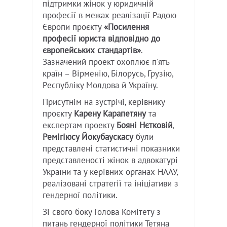
підтримки жінок у юридичній
професії в межах реалізації Радою
Європи проєкту
«Посилення
професії юриста відповідно до
європейських стандартів»
.
Зазначений проект охоплює п'ять
країн – Вірменію, Білорусь, Грузію,
Республіку Молдова й Україну.
Присутнім на зустрічі, керівнику
проєкту
Карену Карапетяну
та
експертам проекту
Бояні Нєтковій
,
Ремігіюсу Йокубаускасу
були
представлені статистичні показники
представленості жінок в адвокатурі
України та у керівних органах НААУ,
реалізовані стратегії та ініціативи з
гендерної політики.
Зі свого боку Голова Комітету з
питань гендерної політики Тетяна