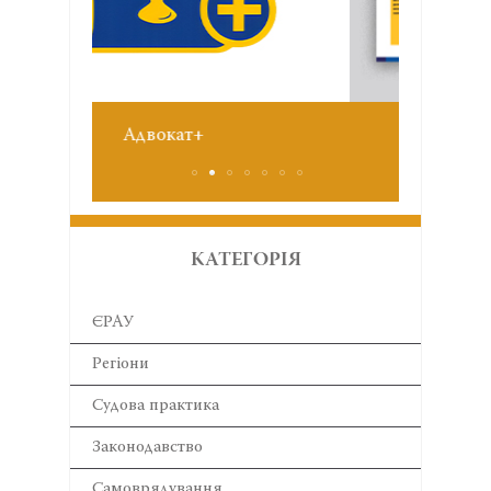
Зві
+
№6 червень 2026
КАТЕГОРІЯ
ЄРАУ
Регіони
Cудова практика
Законодавство
Самоврядування