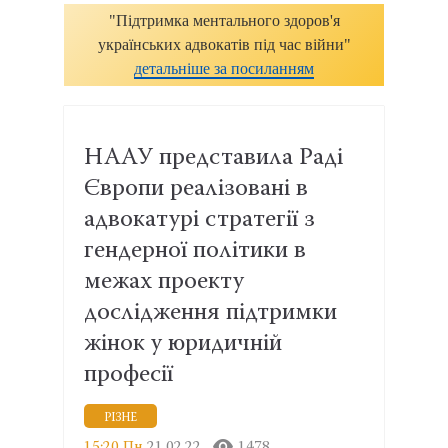
"Підтримка ментального здоров'я
українських адвокатів під час війни"
детальніше за посиланням
НААУ представила Раді
Європи реалізовані в
адвокатурі стратегії з
гендерної політики в
межах проекту
дослідження підтримки
жінок у юридичній
професії
РІЗНЕ
15:20 Пн
21.02.22
1478