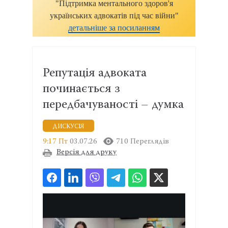
"Підтримка ментального здоров'я
українських адвокатів під час війни"
детальніше за посиланням
Репутація адвоката
починається з
передбачуваності – думка
ДИСКУСІЯ
9:17 Пт
03.07.26
710 Переглядів
Версія для друку