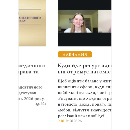
НАВЧАННЯ
ДИ
чного
Куди йде ресурс адвоката і що
СЗЧ 
 та
він отримує натомість
ДБР 
розс
Щоб оцінити баланс у житті, варто
визначити сфери, куди спрямовуються
чного
Під ч
найбільші зусилля, час і гроші, а потім
ав
залиш
з’ясувати, що людина отримує
 року.
війсь
154
натомість: дохід, повагу, підтримку,
слідч
любов, відчуття значущості або
докум
реалізації важливої ідеї.
прида
9:16 Чт
06.08.26
201
спрям
14:31 С