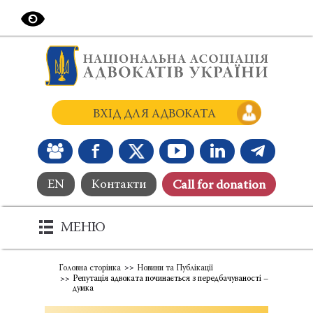
ВХІД ДЛЯ АДВОКАТА
EN
Контакти
Сall for donation
МЕНЮ
Головна сторінка
Новини та Публікації
Репутація адвоката починається з передбачуваності –
думка