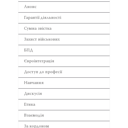
Анонс
Гарантії діяльності
Сумна звістка
Захист військових
БПД
Євроінтеграція
Доступ до професії
Навчання
Дискусія
Етика
Взаємодія
За кордоном