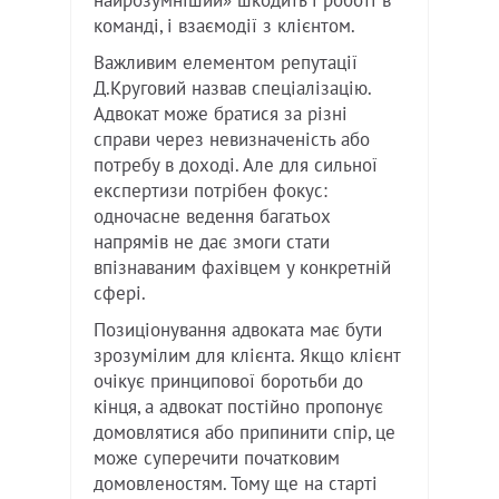
найрозумніший» шкодить і роботі в
команді, і взаємодії з клієнтом.
Важливим елементом репутації
Д.Круговий назвав спеціалізацію.
Адвокат може братися за різні
справи через невизначеність або
потребу в доході. Але для сильної
експертизи потрібен фокус:
одночасне ведення багатьох
напрямів не дає змоги стати
впізнаваним фахівцем у конкретній
сфері.
Позиціонування адвоката має бути
зрозумілим для клієнта. Якщо клієнт
очікує принципової боротьби до
кінця, а адвокат постійно пропонує
домовлятися або припинити спір, це
може суперечити початковим
домовленостям. Тому ще на старті