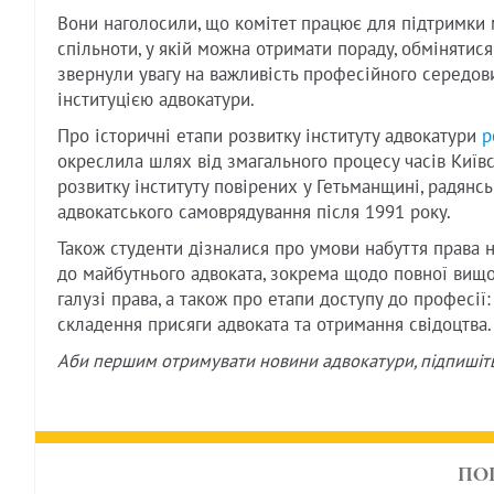
Вони наголосили, що комітет працює для підтримки 
спільноти, у якій можна отримати пораду, обмінятис
звернули увагу на важливість професійного середов
інституцією адвокатури.
Про історичні етапи розвитку інституту адвокатури
р
окреслила шлях від змагального процесу часів Київс
розвитку інституту повірених у Гетьманщині, радян
адвокатського самоврядування після 1991 року.
Також студенти дізналися про умови набуття права 
до майбутнього адвоката, зокрема щодо повної вищо
галузі права, а також про етапи доступу до професії
складення присяги адвоката та отримання свідоцтва.
Аби першим отримувати новини адвокатури, підпишіт
ПО