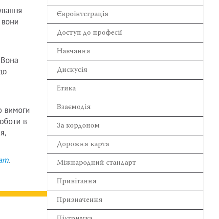
ування
Євроінтеграція
 вони
Доступ до професії
Навчання
 Вона
Дискусія
до
Етика
Взаємодія
о вимоги
оботи в
За кордоном
я,
Дорожня карта
ram
.
Міжнародний стандарт
Привітання
Призначення
Підтримка