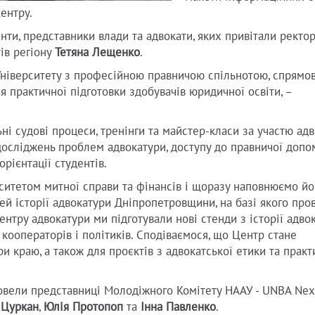
ентру.
енти, представники влади та адвокати, яких привітали ректо
ів регіону
Тетяна Лещенко
.
Університету з професійною правничою спільнотою, спрямов
я практичної підготовки здобувачів юридичної освіти, –
ні судові процеси, тренінги та майстер-класи за участю адв
осліджень проблем адвокатури, доступу до правничої допом
орієнтації студентів.
итетом митної справи та фінансів і щоразу наповнюємо й
зей історії адвокатури Дніпропетровщини, на базі якого пр
ентру адвокатури ми підготували нові стенди з історії адво
 кооператорів і політиків. Сподіваємося, що Центр стане
и краю, а також для проєктів з адвокатської етики та практ
ровели представниці Молодіжного Комітету НААУ - UNBA Nex
 Цуркан
,
Юлія Протопоп
та
Інна Павленко
.