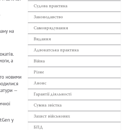
Cудова практика
р
Законодавство
Самоврядування
ану на
Видання
Адвокатська практика
окатів.
оги, а
Війна
Різне
ого новими
оводилися
Анонс
катури —
Гарантії діяльності
ичної
Сумна звістка
Захист військових
tGen у
БПД