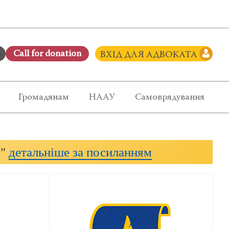
Сall for donation
ВХІД ДЛЯ АДВОКАТА
Громадянам
НААУ
Самоврядування
и"
детальніше за посиланням