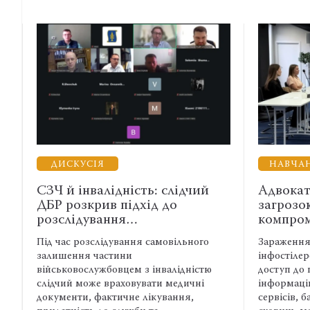
НАВЧАННЯ
ь: слідчий
Адвокатська таємниця під
ід до
загрозою: чим небезпечна
компрометація…
самовільного
Зараження робочого комп’ютера
інфостілером може відкрити стороннім
 інвалідністю
доступ до пошти адвоката, правових
ати медичні
інформаційних систем, державних
ікування,
сервісів, банківських рахунків, хмарних