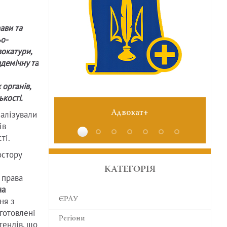
ави та
ьо-
вокатури,
демічну та
органів,
ькості.
Адвокат+
№6 червень 2026
еалізували
ів
ті.
остору
КАТЕГОРІЯ
 права
на
ЄРАУ
ня з
дготовлені
Регіони
тендів, що