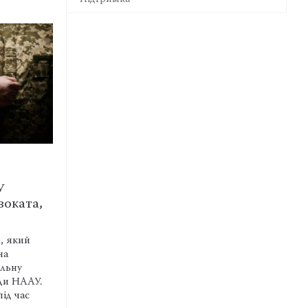
CУДОВА ПРАКТИКА
рт і докази: які
ВС розмежував способи
ожуть завадити
реагування на ігноруван
адвокатського…
дповіді на рапорт,
У разі нереагування на адвокат
ного строку, неправильне
запит адвокат має право зверну
дповідача та відсутність
ради адвокатів із заявою про
нення можуть ускладнити
притягнення особи до адміністр
й або бездіяльності
відповідальності. Бездіяльність