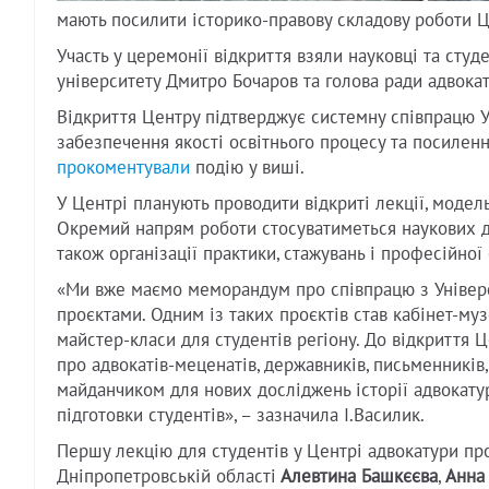
мають посилити історико-правову складову роботи Ц
Участь у церемонії відкриття взяли науковці та студ
університету Дмитро Бочаров та голова ради адвокат
Відкриття Центру підтверджує системну співпрацю 
забезпечення якості освітнього процесу та посиленн
прокоментували
подію у виші.
У Центрі планують проводити відкриті лекції, модель
Окремий напрям роботи стосуватиметься наукових д
також організації практики, стажувань і професійної 
«Ми вже маємо меморандум про співпрацю з Універс
проєктами. Одним із таких проєктів став кабінет-му
майстер-класи для студентів регіону. До відкриття Ц
про адвокатів-меценатів, державників, письменників,
майданчиком для нових досліджень історії адвокатур
підготовки студентів», – зазначила І.Василик.
Першу лекцію для студентів у Центрі адвокатури п
Дніпропетровській області
Алевтина Башкєєва
,
Анна