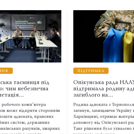
ПІДТРИМКА
ДИСКУСІЯ
Опікунська рада НААУ
Наказ, рапо
підтримала родину адвоката,
помилки м
загиблого на…
захисту…
Родина адвоката з Тернополя, який
Очікування ві
загинув, захищаючи Україну на
пропуск місяч
Харківщині, отримає матеріальну
визначення ві
допомогу від Опікунської ради НААУ.
доказів звер
Таке рішення було ухвалено під час
оскарження ді