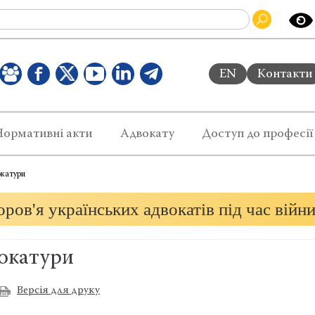
EN
Контакти
Нормативні акти
Адвокату
Доступ до професії
окатури
ров'я українських адвокатів під час війн
вокатури
Версія для друку