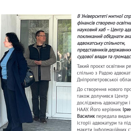
В Університеті митної спр
фінансів створено освітн
науковий хаб – Центр ад
покликаний об’єднати ака
адвокатську спільноти,
представників державних 
судової влади та громадс
Такий проєкт освітяни р
спільно з Радою адвокат
Дніпропетровської облас
До створення нового пр
також долучився Центр
досліджень адвокатури і
НААУ. Його керівник
Іри
Василик
передала видан
історії адвокатури та пі
макети інформаційних с