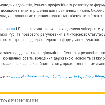
молодих адвокатів, їхнього професійного розвитку та форм
я досвідом і знайти рішення для практичних питань. Окремо
ища, яке допомагає молодим адвокатам відчувати зв’язок з
озповіла
І.Павленко, яка також є викладачкою університету.
ької Русі та правового регулювання в Литовських Статутах 
ського контролю над адвокатурою та формування сучасного
на заняття адвокатською діяльністю. Лекторки розповіли пр
ї юридичної освіти, володіння державною мовою та стажу р
: складення кваліфікаційного іспиту, проходження стажуванн
ься на
канал Національної асоціації адвокатів України у
Teleg
ПУЛЯРНІ НОВИНИ