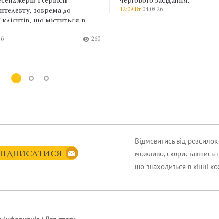
чергового засідання.
командування
12:09 Вт
04.08.26
314
водночас не з
військовослу
наказу до вир
9:22 Вт
04.08.26
Відмовитись від розсило
можливо, скориставшись 
ПІДПИСАТИСЯ
що знаходиться в кінці к