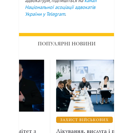
адвокатури, підпишіться на
канал
Національної асоціації адвокатів
України у
Telegram
.
ПОПУЛЯРНІ НОВИНИ
ЗАХИСТ ВІЙСЬКОВИХ
ВЗ
 з
Лікування, вислуга і правнича
Енер