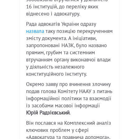
16 інституцій, до переліку яких
віднесено і адвокатуру.
Рада адвокатів України одразу
назвала
таку позицію перекрученням
змісту документа. А ініціативи,
запропоновані НАЗК, було названо
прямим, грубим та системним
втручанням органу виконавчої влади
у діяльність незалежного
конституційного інституту.
Окремо заяву про вчинення злочину
подав голова Комітету НААУ з питань
інформаційної політики та взаємодії
із засобами масової інформації
Юрій Радзієвський
.
Він послався на Комплексний аналіз
ключових проблем у сфері
«Адвокатура та правнича допомога»,