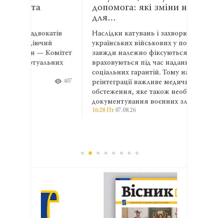
допомога: які зміни необхідні
АСР
для…
спів
атів
Наслідки катувань і захворювання
Адвок
й
українських військових у полоні не
експе
омітет
завжди належно фіксуються та
права
ьних
враховуються під час надання
та ма
соціальних гарантій. Тому на етапі
ширші
407
реінтеграції важливе медичне
профе
13:04 П
обстеження, яке також необхідне для
документування воєнних злочинів.
16:28 Пт
07.08.26
398