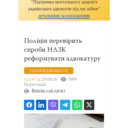
"Підтримка ментального здоров'я
українських адвокатів під час війни"
детальніше за посиланням
Поліція перевірить
спроби НАЗК
реформувати адвокатуру
ГАРАНТІЇ ДІЯЛЬНОСТІ
12:34 Ср
29.04.26
7089
Переглядів
Версія для друку