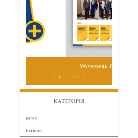
Звіт з
№6 червень 2026
КАТЕГОРІЯ
ЄРАУ
Регіони