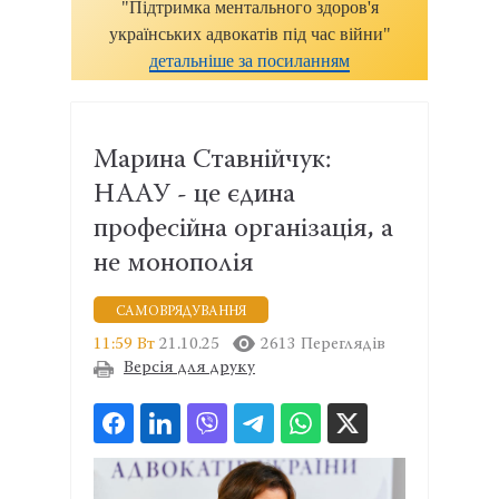
"Підтримка ментального здоров'я
українських адвокатів під час війни"
детальніше за посиланням
Марина Ставнійчук:
НААУ - це єдина
професійна організація, а
не монополія
САМОВРЯДУВАННЯ
11:59 Вт
21.10.25
2613 Переглядів
Версія для друку