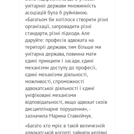
унітарної держави множинність
асоціацій була б руйнівною.
«Багатьом би хотілося створити різні
організації, запровадити різні
стандарти, різні підходи. Але
даруйте: професія адвоката на
території держави, тим більше ми
унітарна держава, повинна мати
єдині принципи і засади, єдині
механізми доступу до професії,
єдині механізми діяльності,
можливості, спроможності
адвокатської діяльності і єдині
уніфіковані механізми
відповідальності, якщо адвокат скоїв
дисциплінарне порушення», -
зазначила Марина Ставнійчук.
«Багато хто мріє в такій величезній
адвокатській когорті зайняти керівні