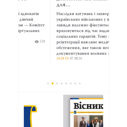
для…
спів
атів
Наслідки катувань і захворювання
Адвок
й
українських військових у полоні не
експе
омітет
завжди належно фіксуються та
права
ьних
враховуються під час надання
та ма
соціальних гарантій. Тому на етапі
ширші
530
реінтеграції важливе медичне
профе
13:04 П
обстеження, яке також необхідне для
документування воєнних злочинів.
16:28 Пт
07.08.26
513