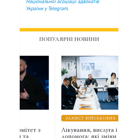
Національної асоціації адвокатів
України у
Telegram
.
ПОПУЛЯРНІ НОВИНИ
ЗАХИСТ ВІЙСЬКОВИХ
ВЗ
 з
Лікування, вислуга і правнича
Енер
допомога: які зміни необхідні
АСР