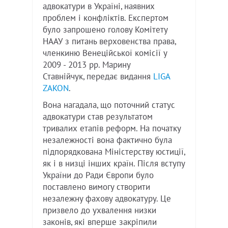
адвокатури в Україні, наявних
проблем і конфліктів
.
Експертом
було запрошено голову Комітету
НААУ з питань верховенства права,
членкиню Венеційської комісії у
2009 - 2013 рр. Марину
Ставнійчук,
передає видання
LIGA
ZAKON
.
Вона нагадала, що поточний статус
адвокатури став результатом
тривалих етапів реформ. На початку
незалежності вона фактично була
підпорядкована Міністерству юстиції,
як і в низці інших країн. Після вступу
України до Ради Європи було
поставлено вимогу створити
незалежну фахову адвокатуру. Це
призвело до ухвалення низки
законів, які вперше закріпили