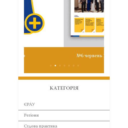
Звіт з
№6 червень 2026
КАТЕГОРІЯ
ЄРАУ
Регіони
Cудова практика