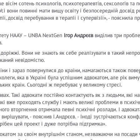
вісім сотень психологів, психотерапевтів, сексологів та пс
Усі вони повинні мати вищу освіту і безпосередній досвід 
ії, досвід перебування в терапії і супервізії», - пояснила п
мітету НААУ – UNBA NextGen
Ігор Андрєєв
виділив три пробле
в.
здоріжжі. Вони не знають як себе реалізувати в такий непро
иканий невідомістю.
раїни і зараз повернулися до країни, намагаються також пов
олеги, яка в Україні була успішним адвокатом, але рік вим
ких країн. Сьогодні ж перебуває у великому стресі.
авах. Такі адвокати постійно контактують як з людьми, які н
 які вже проходять службу і мають великі проблеми в психі
ного вторгнення отримала певні психічні розлади. І адвока
 вирішувати, - пояснив І.Андрєєв. - Іноді зустрічаються конф
трібен цей проект і дуже потрібна підтримка».
вокатом за своїм внутрішнім станом, незважаючи на посади 