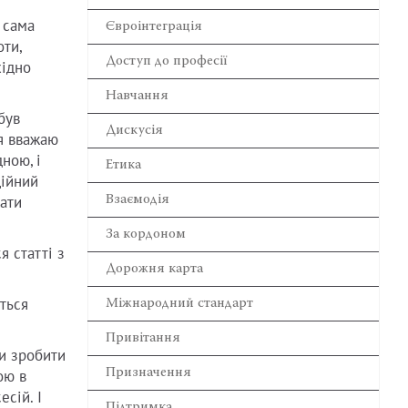
 сама
Євроінтеграція
ти,
Доступ до професії
хідно
Навчання
був
Дискусія
 я вважаю
ною, і
Етика
ційний
Взаємодія
жати
За кордоном
я статті з
Дорожня карта
ться
Міжнародний стандарт
Привітання
би зробити
Призначення
ою в
есій. І
Підтримка