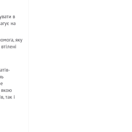
увати в
агує на
омога, яку
, втілені
атів-
нь
не
з якою
, так і