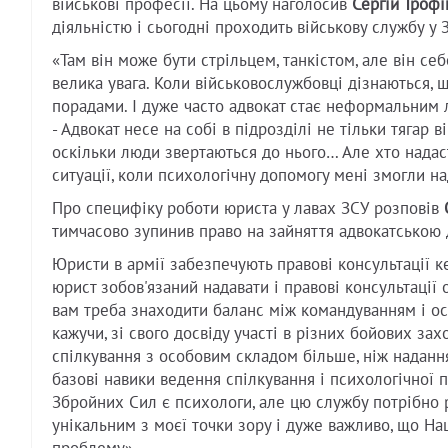
військові професії. На цьому наголосив
Сергій Троф
діяльністю і сьогодні проходить військову службу у
«Там він може бути стрільцем, танкістом, але він се
велика увага. Коли військовослужбовці дізнаються, 
порадами. І дуже часто адвокат стає неформальним л
- Адвокат несе на собі в підрозділі не тільки тягар 
оскільки люди звертаються до нього… Але хто надаст
ситуації, коли психологічну допомогу мені змогли над
Про специфіку роботи юриста у лавах ЗСУ розповів
тимчасово зупинив право на зайняття адвокатською 
Юристи в армії забезпечують правові консультації к
юрист зобов'язаний надавати і правові консультації
вам треба знаходити баланс між командуванням і особ
кажучи, зі свого досвіду участі в різних бойових за
спілкування з особовим складом більше, ніж наданн
базові навики ведення спілкування і психологічної 
Збройних Сил є психологи, але цю службу потрібно р
унікальним з моєї точки зору і дуже важливо, що Нац