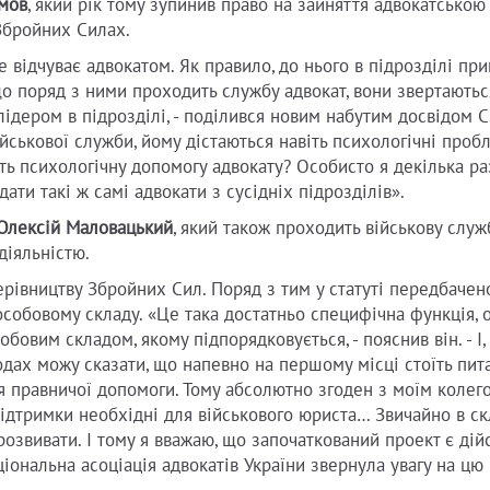
імов
, який рік тому зупинив право на зайняття адвокатською
 Збройних Силах.
бе відчуває адвокатом. Як правило, до нього в підрозділі пр
що поряд з ними проходить службу адвокат, вони звертаютьс
ідером в підрозділі, - поділився новим набутим досвідом С
військової служби, йому дістаються навіть психологічні проб
ь психологічну допомогу адвокату? Особисто я декілька ра
ати такі ж самі адвокати з сусідніх підрозділів».
Олексій Маловацький
, який також проходить військову служ
діяльністю.
ерівництву Збройних Сил. Поряд з тим у статуті передбачен
 особовому складу. «Це така достатньо специфічна функція, 
овим складом, якому підпорядковується, - пояснив він. - І,
ходах можу сказати, що напевно на першому місці стоїть пит
я правничої допомоги. Тому абсолютно згоден з моїм колег
підтримки необхідні для військового юриста… Звичайно в ск
озвивати. І тому я вважаю, що започаткований проект є дій
іональна асоціація адвокатів України звернула увагу на цю