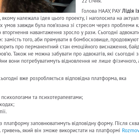
22 січня.
Голова НААУ, РАУ
Лідія І
 якому належала ідея цього проекту, і наголосила на актуал
х умов завжди була повʼязана зі стресом через проблеми кл
 вторгнення навантаження зросло у рази. Сьогодні адвокат
ги: замість того, аби прямувати в бомбосховище, продовжуют
оворить про перманентний стан емоційного виснаження, бай
овʼю. Також не можна забувати про адвокатів, які сьогодні
ійни вони потребуватимуть відновлення не лише фізичного, 
сьогодні вже розробляється відповідна платформа, яка
з психологами та психотерапевтами;
ходах;
ії.
ез платформу заповнюватимуть відповідну форму. Після схв
. гривень, який він зможе використати на платформі
Rozmo