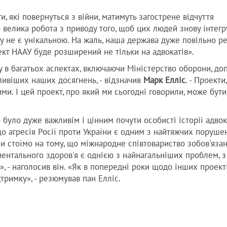
, які повернуться з війни, матимуть загострене відчуття
 велика робота з приводу того, щоб цих людей знову інтегр
дку не є унікальною. На жаль, наша держава дуже повільно ре
оект НААУ буде розширений не тільки на адвокатів».
 в багатьох аспектах, включаючи Міністерство оборони, доп
ливіших наших досягнень, - відзначив
Марк Елліс
. - Проекти
и. І цей проект, про який ми сьогодні говорили, може бути
 було дуже важливім і цінним почути особисті історії адвок
що агресія Росії проти України є одним з найтяжчих поруше
Ми стоїмо на тому, що міжнародне співтовариство зобов'яза
ментального здоров'я є однією з найнагальніших проблем, 
у», - наголосив він. «Як в попередні роки щодо інших проектів
тримку», - резюмував пан Елліс.