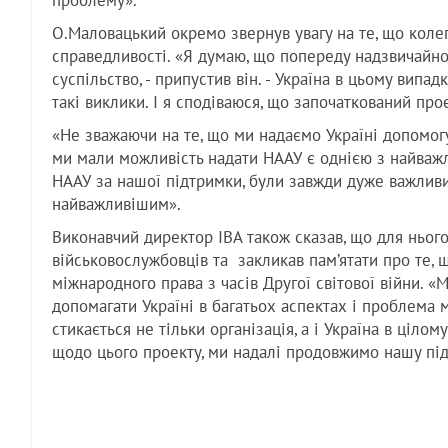
проблему».
О.Маловацький окремо звернув увагу на те, що колеги
справедливості. «Я думаю, що попереду надзвичайно
суспільство, - припустив він. - Україна в цьому випа
такі виклики. І я сподіваюся, що започаткований пр
«Не зважаючи на те, що ми надаємо Україні допомогу
ми мали можливість надати НААУ є однією з найваж
НААУ за нашої підтримки, були завжди дуже важливим
найважливішим».
Виконавчий директор IBA також сказав, що для нього
військовослужбовців та закликав пам’ятати про те, 
міжнародного права з часів Другої світової війни. «
допомагати Україні в багатьох аспектах і проблема 
стикається не тільки організація, а і Україна в цілом
щодо цього проекту, ми надалі продовжимо нашу під