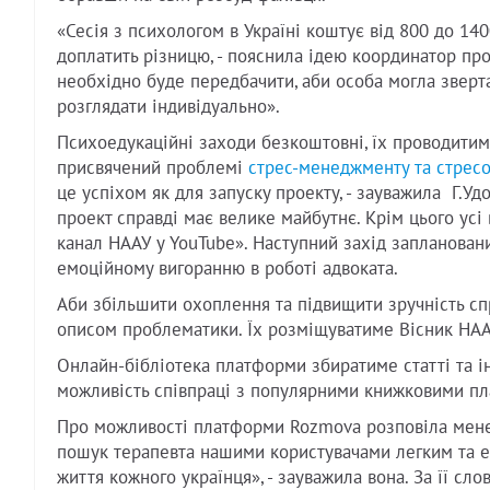
«Сесія з психологом в Україні коштує від 800 до 14
доплатить різницю, - пояснила ідею координатор про
необхідно буде передбачити, аби особа могла зверта
розглядати індивідуально».
Психоедукаційні заходи безкоштовні, їх проводитимут
присвячений проблемі
стрес-менеджменту та стресо
це успіхом як для запуску проекту, - зауважила Г.Удо
проект справді має велике майбутнє. Крім цього усі
канал НААУ у YouTube». Наступний захід заплановани
емоційному вигоранню в роботі адвоката.
Аби збільшити охоплення та підвищити зручність спр
описом проблематики. Їх розміщуватиме Вісник НААУ
Онлайн-бібліотека платформи збиратиме статті та ін
можливість співпраці з популярними книжковими п
Про можливості платформи Rozmova розповіла мене
пошук терапевта нашими користувачами легким та е
життя кожного українця», - зауважила вона. За її сло