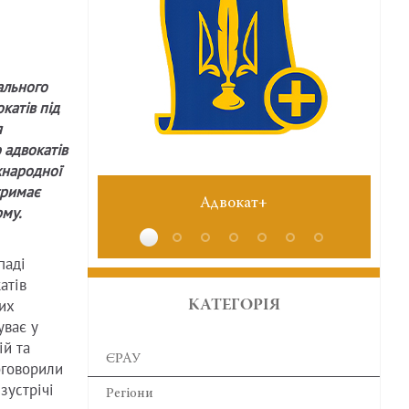
ального
катів під
я
 адвокатів
жнародної
отримає
№6 червень 2026
му.
паді
атів
их
КАТЕГОРІЯ
уває у
ій та
ЄРАУ
бговорили
зустрічі
Регіони