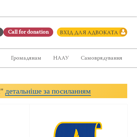
Сall for donation
ВХІД ДЛЯ АДВОКАТА
Громадянам
НААУ
Самоврядування
и"
детальніше за посиланням