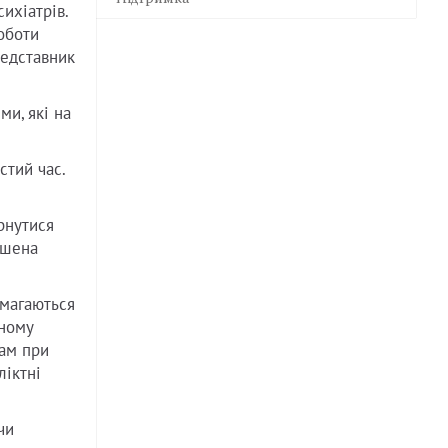
ихіатрів.
роботи
редставник
ми, які на
стий час.
ернутися
ушена
амагаються
чному
там при
ліктні
чи