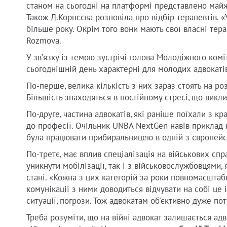
станом на сьогодні на платформі представлено майже 
Також Д.Корнєєва розповіла про відбір терапевтів. «
більше року. Окрім того вони мають свої власні терап
Rozmova.
У звʼязку із темою зустрічі голова Молодіжного ко
сьогоднішній день характерні для молодих адвокаті
По-перше, велика кількість з них зараз стоять на ро
Більшість знаходяться в постійному стресі, що викл
По-друге, частина адвокатів, які раніше поїхали з к
до професії. Очільник UNBA NextGen навів приклад к
була працювати прибиральницею в одній з європейсь
По-третє, має вплив спеціалізація на військових спр
уникнути мобілізації, так і з військовослужбовцями,
стані. «Кожна з цих категорій за роки повномасштаб
комунікації з ними доводиться відчувати на собі це і
ситуації, погрози. Тож адвокатам об'єктивно дуже по
Треба розуміти, що на війні адвокат залишається ад