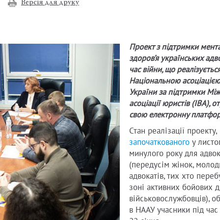
Версія для друку
Проект з підтримки мент
здоров’я українських адво
час війни, що реалізуєтьс
Національною асоціацією
України за підтримки Мі
асоціації юристів (IBA), 
Адвокат+
свою електронну платфор
Стан реалізації проекту,
започаткованого
у листо
минулого року для адвок
(передусім жінок, молод
адвокатів, тих хто переб
зоні активних бойових д
військовослужбовців), о
в НААУ учасники під час 