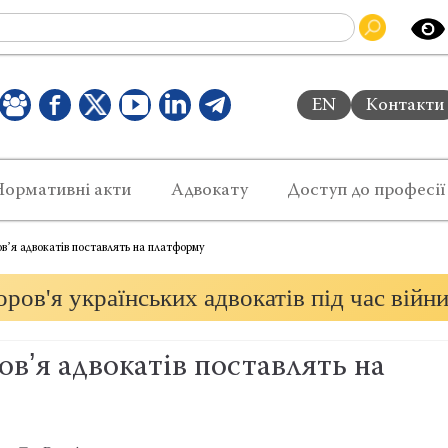
EN
Контакти
Нормативні акти
Адвокату
Доступ до професії
вʼя адвокатів поставлять на платформу
ров'я українських адвокатів під час війн
вʼя адвокатів поставлять на