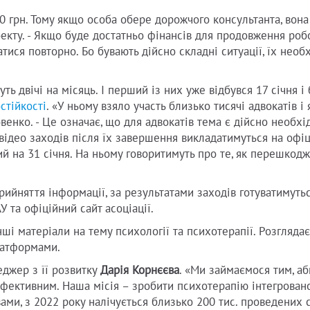
00 грн. Тому якщо особа обере дорожчого консультанта, вона
екту. - Якщо буде достатньо фінансів для продовження робо
тися повторно. Бо бувають дійсно складні ситуації, їх необ
ь двічі на місяць. І перший із них уже відбувся 17 січня і 
стійкості
. «У ньому взяло участь близько тисячі адвокатів і
венко. - Це означає, що для адвокатів тема є дійсно необхід
 відео заходів після їх завершення викладатимуться на офі
й на 31 січня. На ньому говоритимуть про те, як перешкод
ийняття інформації, за результатами заходів готуватимутьс
 та офіційний сайт асоціації.
ші матеріали на тему психології та психотерапії. Розглядає
латформами.
джер з її розвитку
Дарія Корнєєва
. «Ми займаємося тим, а
фективним. Наша місія – зробити психотерапію інтегрован
вами, з 2022 року налічується близько 200 тис. проведених с