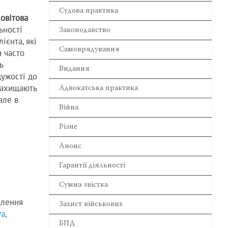
Cудова практика
зовітова
ьності
Законодавство
ієнта, які
Самоврядування
и часто
ь
Видання
дужості до
 захищають
Адвокатська практика
але в
Війна
Різне
Анонс
Гарантії діяльності
Сумна звістка
алення
Захист військових
va
,
БПД