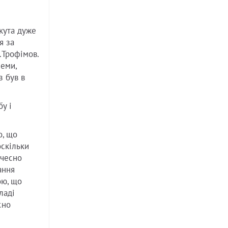
икута дуже
я за
.Трофімов.
леми,
з був в
бу і
о, що
оскільки
 чесно
ання
ою, що
ладі
сно