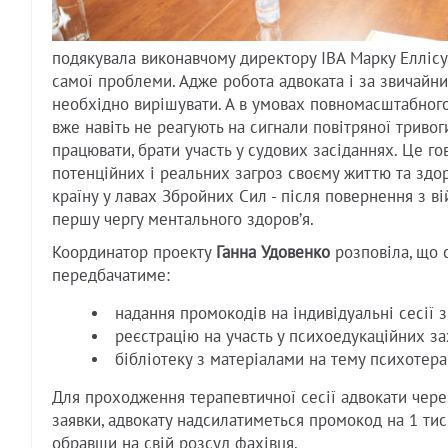
подякувала виконавчому директору IBA Марку Еллісу,
самої проблеми. Адже робота адвоката і за звичайни
необхідно вирішувати. А в умовах повномасштабного
вже навіть не реагують на сигнали повітряної триво
працювати, брати участь у судових засіданнях. Це г
потенційних і реальних загроз своєму життю та здор
країну у лавах Збройних Сил - після повернення з в
першу чергу ментального здоровʼя.
Координатор проекту
Ганна Удовенко
розповіла, що 
передбачатиме:
надання промокодів на індивідуальні сесії 
реєстрацію на участь у психоедукаційних за
бібліотеку з матеріалами на тему психотерап
Для проходження терапевтичної сесії адвокати чер
заявки, адвокату надсилатиметься промокод на 1 тис
обравши на свій розсуд фахівця.