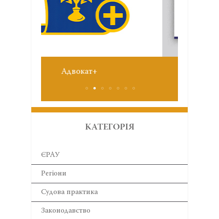
Звіт 
№6 червень 2026
КАТЕГОРІЯ
ЄРАУ
Регіони
Cудова практика
Законодавство