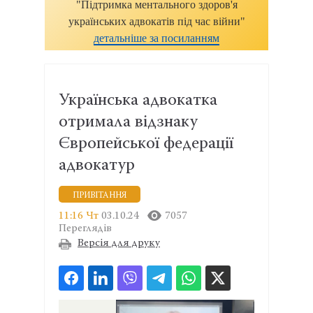
"Підтримка ментального здоров'я
українських адвокатів під час війни"
детальніше за посиланням
Українська адвокатка
отримала відзнаку
Європейської федерації
адвокатур
ПРИВІТАННЯ
11:16 Чт
03.10.24
7057
Переглядів
Версія для друку