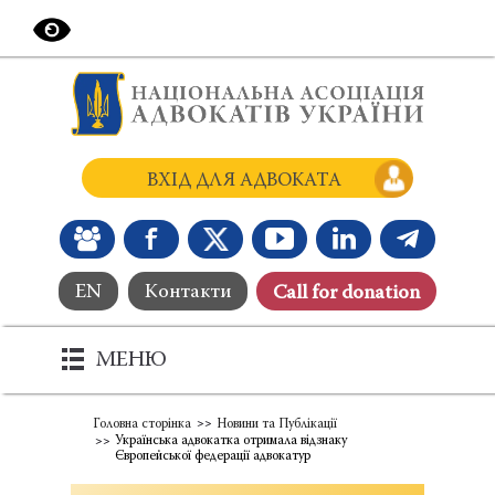
ВХІД ДЛЯ АДВОКАТА
EN
Контакти
Сall for donation
МЕНЮ
Головна сторінка
Новини та Публікації
Українська адвокатка отримала відзнаку
Європейської федерації адвокатур