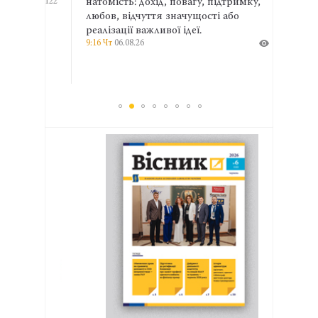
122
натомість: дохід, повагу, підтримку,
слідч
любов, відчуття значущості або
докум
реалізації важливої ідеї.
прида
9:16 Чт
06.08.26
179
спрям
14:31 С