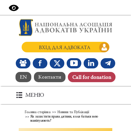
ВХІД ДЛЯ АДВОКАТА
EN
Контакти
Сall for donation
МЕНЮ
Головна сторінка
Новини та Публікації
Як захистити права дитини, коли батьки нею
маніпулюють?