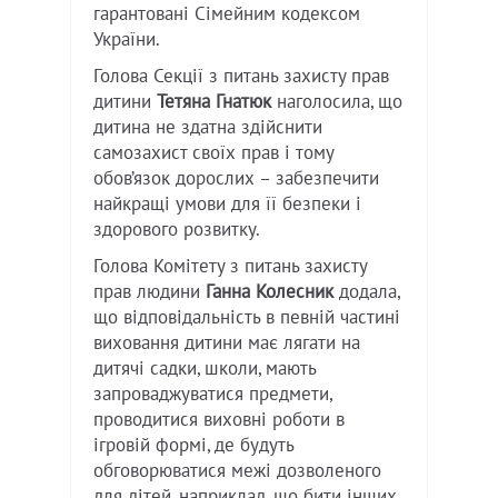
гарантовані Сімейним кодексом
України.
Голова Секції з питань захисту прав
дитини
Тетяна Гнатюк
наголосила, що
дитина не здатна здійснити
самозахист своїх прав і тому
обов’язок дорослих – забезпечити
найкращі умови для її безпеки і
здорового розвитку.
Голова Комітету з питань захисту
прав людини
Ганна Колесник
додала,
що відповідальність в певній частині
виховання дитини має лягати на
дитячі садки, школи, мають
запроваджуватися предмети,
проводитися виховні роботи в
ігровій формі, де будуть
обговорюватися межі дозволеного
для дітей, наприклад, що бити інших