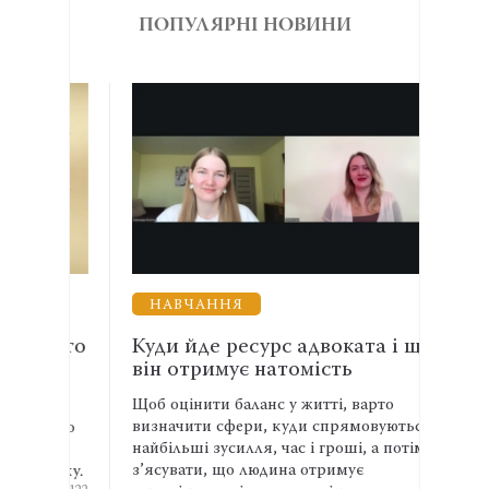
ПОПУЛЯРНІ НОВИНИ
НАВЧАННЯ
ДИ
чного
Куди йде ресурс адвоката і що
СЗЧ 
 та
він отримує натомість
ДБР 
розс
Щоб оцінити баланс у житті, варто
визначити сфери, куди спрямовуються
чного
Під ч
найбільші зусилля, час і гроші, а потім
ав
залиш
з’ясувати, що людина отримує
 року.
війсь