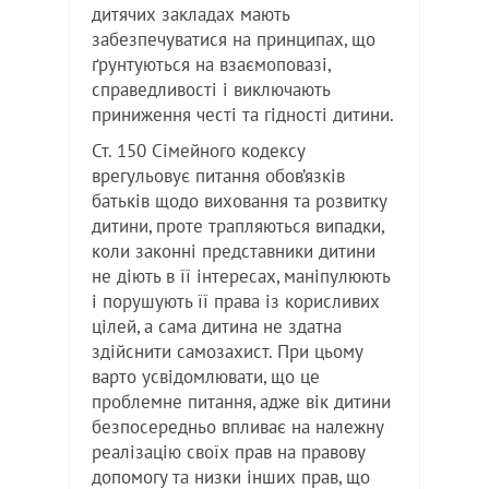
дитячих закладах мають
забезпечуватися на принципах, що
ґрунтуються на взаємоповазі,
справедливості і виключають
приниження честі та гідності дитини.
Ст. 150 Сімейного кодексу
врегульовує питання обов’язків
батьків щодо виховання та розвитку
дитини, проте трапляються випадки,
коли законні представники дитини
не діють в її інтересах, маніпулюють
і порушують її права із корисливих
цілей, а сама дитина не здатна
здійснити самозахист. При цьому
варто усвідомлювати, що це
проблемне питання, адже вік дитини
безпосередньо впливає на належну
реалізацію своїх прав на правову
допомогу та низки інших прав, що