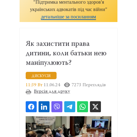
"Підтримка ментального здоров'я
українських адвокатів під час війни"
детальніше за посиланням
Як захистити права
дитини, коли батьки нею
маніпулюють?
ДИСКУСІЯ
11:39 Вт
11.06.24
7273 Переглядів
Версія для друку