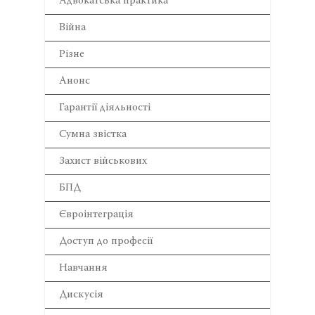
Адвокатська практика
Війна
Різне
Анонс
Гарантії діяльності
Сумна звістка
Захист військових
БПД
Євроінтеграція
Доступ до професії
Навчання
Дискусія