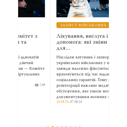
ЗАХИСТ ВІЙСЬКОВИХ
ВЗ
 з
Лікування, вислуга і правнича
Енер
допомога: які зміни необхідні
АСР
для…
спів
атів
Наслідки катувань і захворювання
Адвок
й
українських військових у полоні не
експе
омітет
завжди належно фіксуються та
права
ьних
враховуються під час надання
та ма
соціальних гарантій. Тому на етапі
ширші
548
реінтеграції важливе медичне
профе
13:04 П
обстеження, яке також необхідне для
документування воєнних злочинів.
16:28 Пт
07.08.26
527