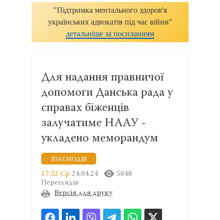
"Підтримка ментального здоров'я
українських адвокатів під час війни"
детальніше за посиланням
Для надання правничої
допомоги Данська рада у
справах біженців
залучатиме НААУ -
укладено меморандум
ВЗАЄМОДІЯ
17:52 Ср
24.04.24
5848
Переглядів
Версія для друку