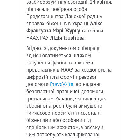
взаєморозуміння сьогодні, 24 квітня,
підписали повірена особа
Представництва Данської ради у
справах біженців в Україні
Алікс
Франсуаза Марі Журну
та голова
НААУ, РАУ
Лідія Ізовітова
.
Згідно із документом співпраця
здійснюватиметься шляхом
залучення фахівців, зокрема
представників НААУ за кордоном, на
цифровій платформі правової
допомоги
PravoVsim
, до надання
безоплатної правничої допомоги
громадянам України, які внаслідок
збройної агресії були вимушено
тимчасово переміститись, стали
біженцями або особами під
спеціальним захистом, у зв’язку з
чим потребують кваліфікованої