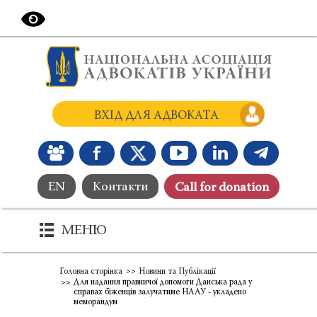
ВХІД ДЛЯ АДВОКАТА
EN
Контакти
Сall for donation
МЕНЮ
Головна сторінка
Новини та Публікації
Для надання правничої допомоги Данська рада у
справах біженців залучатиме НААУ - укладено
меморандум