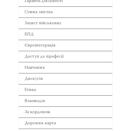
Гарантії діяльності
Сумна звістка
Захист військових
БПД
Євроінтеграція
Доступ до професії
Навчання
Дискусія
Етика
Взаємодія
За кордоном
Дорожня карта