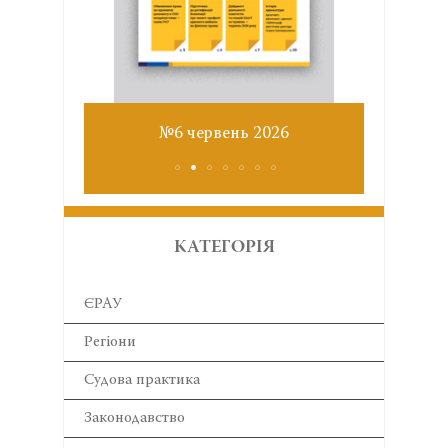
Звіт з
№6 червень 2026
КАТЕГОРІЯ
ЄРАУ
Регіони
Cудова практика
Законодавство