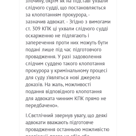
злочину, окрім як на підставі ухвали
слідчого судді, що постановляється
за клопотанням прокурора, -
зазначив адвокат. - Згідно з вимогами
ст. 309 КПК ці ухвали слідчого судді
оскарженню не підлягають і
заперечення проти них можуть бути
подані лише під час підготовчого
провадження. У разі задоволення
слідчим суддею такого клопотання
прокурора у кримінальному процесі
для суду з’являться нові джерела
доказів. На жаль, можливості
подання відповідного клопотання
для адвоката чинним КПК прямо не
передбачено».
І.Свєтлічний звернув увагу, що деякі
адвокати вважають підготовче
провадження останньою можливістю