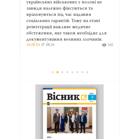
й
українських військових у полоні не
експе
омітет
завжди належно фіксуються та
права
ьних
враховуються під час надання
та ма
соціальних гарантій. Тому на етапі
ширші
454
реінтеграції важливе медичне
профе
13:04 П
обстеження, яке також необхідне для
документування воєнних злочинів.
16:28 Пт
07.08.26
442