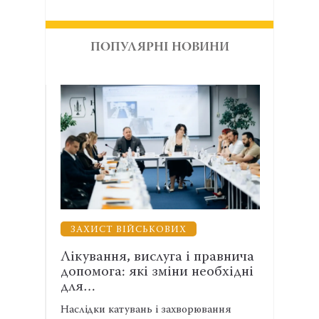
ПОПУЛЯРНІ НОВИНИ
ЗАХИСТ ВІЙСЬКОВИХ
ВЗ
 з
Лікування, вислуга і правнича
Енер
допомога: які зміни необхідні
АСР
для…
спів
атів
Наслідки катувань і захворювання
Адвок