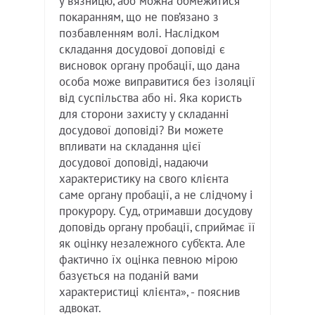
у в’язницю, або можна обмежитися
покаранням, що не пов’язано з
позбавленням волі. Наслідком
складання досудової доповіді є
висновок органу пробації, що дана
особа може виправитися без ізоляції
від суспільства або ні. Яка користь
для сторони захисту у складанні
досудової доповіді? Ви можете
впливати на складання цієї
досудової доповіді, надаючи
характеристику на свого клієнта
саме органу пробації, а не слідчому і
прокурору. Суд, отримавши досудову
доповідь органу пробації, сприймає її
як оцінку незалежного суб’єкта. Але
фактично їх оцінка певною мірою
базується на поданій вами
характеристиці клієнта», - пояснив
адвокат.