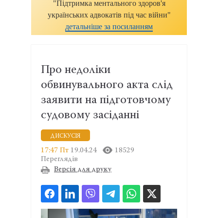
"Підтримка ментального здоров'я
українських адвокатів під час війни"
детальніше за посиланням
Про недоліки
обвинувального акта слід
заявити на підготовчому
судовому засіданні
ДИСКУСІЯ
17:47 Пт
19.04.24
18529
Переглядів
Версія для друку