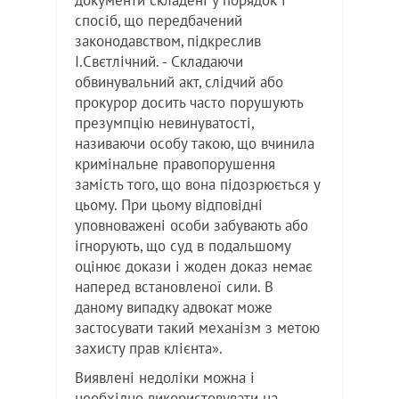
документи складені у порядок і
спосіб, що передбачений
законодавством, підкреслив
І.Свєтлічний. - Складаючи
обвинувальний акт, слідчий або
прокурор досить часто порушують
презумпцію невинуватості,
називаючи особу такою, що вчинила
кримінальне правопорушення
замість того, що вона підозрюється у
цьому. При цьому відповідні
уповноважені особи забувають або
ігнорують, що суд в подальшому
оцінює докази і жоден доказ немає
наперед встановленої сили. В
даному випадку адвокат може
застосувати такий механізм з метою
захисту прав клієнта».
Виявлені недоліки можна і
необхідно використовувати на