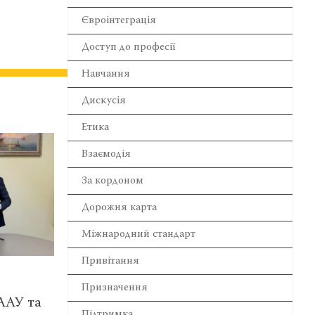
Євроінтеграція
Доступ до професії
Навчання
Дискусія
Етика
Взаємодія
За кордоном
Дорожня карта
Міжнародний стандарт
Привітання
ВЧАННЯ
ВИДАННЯ
Призначення
куляри допомагають
Бюлетень Комітет
Підтримка