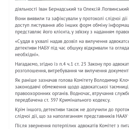
діяльності Іван Бернадський та Олексій Логвинський
Вони виявили та зафіксували у протоколі слідчої ді
доступ листування або інших форм обміну інформац
представляє його клієнта, у зв’язку з наданням право
«Суддя в ухвалі надав дозвіл на вилучення адвокатсь
детективи НАБУ під час обшуку відкривали та огляда
необхідні».
Нагадаємо, згідно із п.4 ч.1 ст. 23 Закону про адвок
розголошення, витребування чи вилучення документів
Як раніше зазначав голова Комітету Володимир Клоч
законодавчі обмеження щодо адвокатської таємниці,
правоохоронних органів. Водночас, втручання службов
передбачена ст. 397 Кримінального кодексу.
Крім іншого, детективи також не долучили до протоко
слідчої дії, що за наполяганням представників НААУ
Після звернення потерпілих адвокатів Комітет з пита