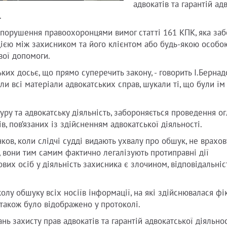
адвокатів та гарантій ад
.
ї порушення правоохоронцями вимог статті 161 КПК, яка за
ією між захисником та його клієнтом або будь-якою особою
вої допомоги.
ких досьє, що прямо суперечить закону, - говорить І.Бернадс
ли всі матеріали адвокатських справ, шукали ті, що були їм
атуру та адвокатську діяльність, забороняється проведення ог
, пов’язаних із здійсненням адвокатської діяльності.
ков, коли слідчі судді видають ухвалу про обшук, не врахо
 вони тим самим фактично легалізують протиправні дії
их осіб у діяльність захисника є злочином, відповідальніс
лу обшуку всіх носіїв інформації, на які здійснювалася фі
 також було відображено у протоколі.
нь захисту прав адвокатів та гарантій адвокатської діяльнос