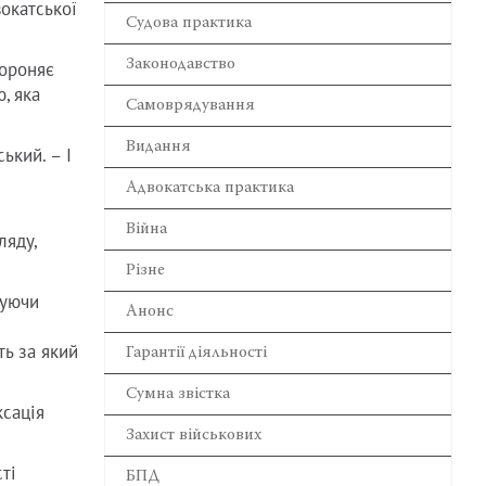
вокатської
Cудова практика
Законодавство
бороняє
, яка
Самоврядування
Видання
ький. – І
Адвокатська практика
Війна
ляду,
Різне
вуючи
Анонс
ть за який
Гарантії діяльності
Сумна звістка
ксація
Захист військових
ті
БПД