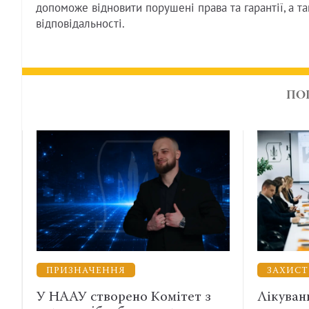
допоможе відновити порушені права та гарантії, а т
відповідальності.
ПО
ННЯ
ЗАХИСТ ВІЙСЬКОВИХ
орено Комітет з
Лікування, вислуга і пра