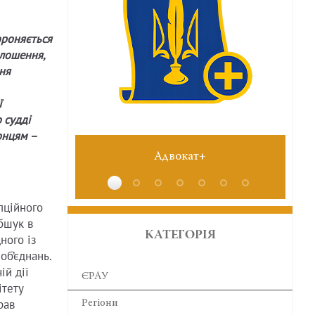
ороняється
олошення,
ня
ї
о судді
онцям –
Адвокат+
№6 червень
пційного
бшук в
КАТЕГОРІЯ
ного із
об’єднань.
ій дії
ЄРАУ
ітету
рав
Регіони