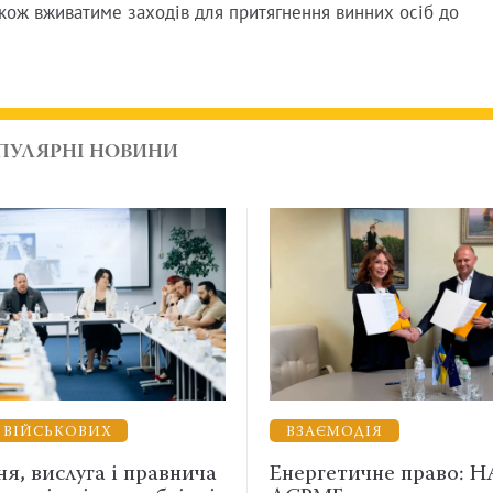
акож вживатиме заходів для притягнення винних осіб до
ПУЛЯРНІ НОВИНИ
ВЗАЄМОДІЯ
НА
внича
Енергетичне право: НААУ та
Як о