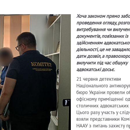
Хоча законом прямо заб
проведення огляду, розг
витребування чи вилучен
документів, пов’язаних із
здійсненням адвокатсько
діяльності, це не завадил
дати дозвіл, а правоохор
вилучити під час обшуку
адвокатські досьє.
21 червня детективи
Національного антикору
бюро України провели о
офісному приміщенні од
столичних адвокатських 
Цього разу участь у слідч
взяли представники Ком
НААУ з питань захисту п