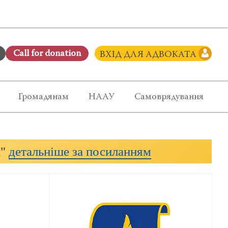
Сall for donation
ВХІД ДЛЯ АДВОКАТА
Громадянам
НААУ
Самоврядування
и"
детальніше за посиланням