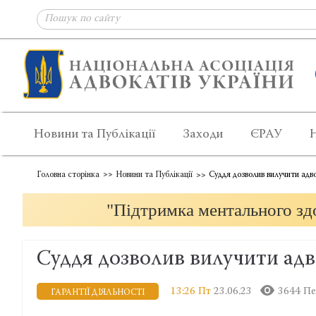
Новини та Публікації
Заходи
ЄРАУ
Головна сторінка
Новини та Публікації
Суддя дозволив вилучити адв
"Підтримка ментального здо
Суддя дозволив вилучити адв
13:26 Пт
23.06.23
3644 Пе
ГАРАНТІЇ ДІЯЛЬНОСТІ