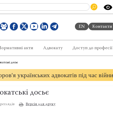
EN
Контакти
Нормативні акти
Адвокату
Доступ до професії
окатські досьє
ров'я українських адвокатів під час війн
окатські досьє
Версія для друку
реглядів