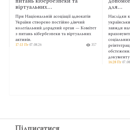
ербезпеки та
допомога: які зміни необх
х…
для…
ій асоціації адвокатів
Наслідки катувань і захворюванн
но постійно діючий
українських військових у полоні 
орадчий орган — Комітет
завжди належно фіксуються та
безпеки та віртуальних
враховуються під час надання
соціальних гарантій. Тому на етап
357
реінтеграції важливе медичне
обстеження, яке також необхідне
документування воєнних злочині
16:28 Пт
07.08.26
Підписатися