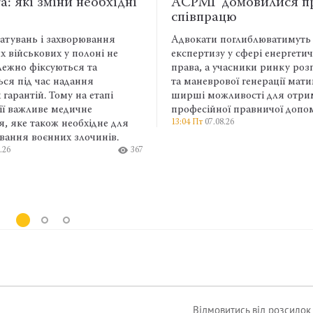
ідні
АСРМГ домовилися про
вимк
співпрацю
лай
я
Адвокати поглиблюватимуть фахову
Пості
не
експертизу у сфері енергетичного
клієн
права, а учасники ринку розподіленої
робоч
та маневрової генерації матимуть
емоці
і
ширші можливості для отримання
профе
професійної правничої допомоги.
адвок
13:04 Пт
07.08.26
439
 для
перем
в.
викор
367
відок
відпов
клієнт
9:11 Пт
Відмовитись від розсило