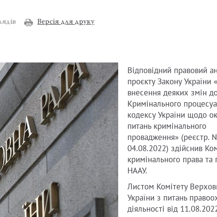
Версія для друку
лядів
Відповідний правовий ан
проєкту Закону України 
внесення деяких змін д
Кримінального процесуа
кодексу України щодо о
питань кримінального
провадження» (реєстр. 
04.08.2022) здійснив Ком
кримінального права та 
НААУ.
Листом Комітету Верхов
України з питань правоо
діяльності від 11.08.2022