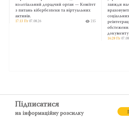
ий дорадчий орган — Комітет
завжди належно фіксуються 
ібербезпеки та віртуальних
враховуються під час наданн
соціальних гарантій. Тому на 
.26
215
реінтеграції важливе медичн
обстеження, яке також необх
документування воєнних зло
16:28 Пт
07.08.26
Підписатися
на інформаційну розсилку