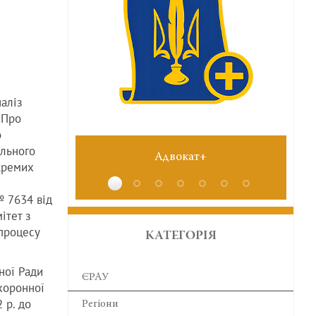
аліз
«Про
о
льного
Адвокат+
№6 черв
кремих
№ 7634 від
ітет з
процесу
КАТЕГОРІЯ
ної Ради
ЄРАУ
хоронної
 р. до
Регіони