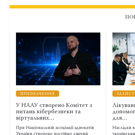
ПО
ЧЕННЯ
ЗАХИСТ ВІЙСЬКОВИХ
створено Комітет з
Лікування, вислуга і 
кібербезпеки та
допомога: які зміни не
ьних…
для…
альній асоціації адвокатів
Наслідки катувань і захворю
ворено постійно діючий
українських військових у пол