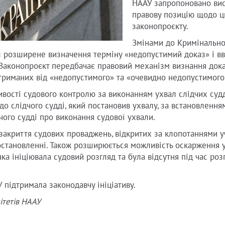
НААУ запропоновано ви
правову позицію щодо ц
законопроєкту.
Змінами до Кримінально
ш розширене визначення терміну «недопустимий доказ» і в
 Законопроєкт передбачає правовий механізм визнання док
отриманих від «недопустимого» та «очевидно недопустимого»
вості судового контролю за виконанням ухвал слідчих судд
о слідчого судді, який постановив ухвалу, за встановлення
чого судді про виконання судової ухвали.
закриття судових проваджень, відкритих за клопотаннями у
постановленні. Також розширюється можливість оскарження 
яка ініціювала судовий розгляд та була відсутня під час роз
 підтримала законодавчу ініціативу.
ітетів НААУ