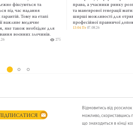
та
права, а учасники ринку розподіленої
р
я
та маневрової генерації матимуть
е
етапі
ширші можливості для отримання
п
е
професійної правничої допомоги.
а
13:04 Пт
07.08.26
355
ідне для
п
чинів.
в
275
в
в
кл
9:
Відмовитись від розсило
можливо, скориставшись 
ПІДПИСАТИСЯ
що знаходиться в кінці к