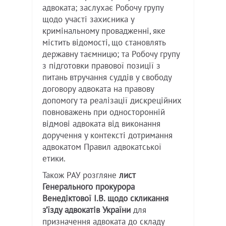
адвоката; заслухає Робочу групу
щодо участі захисника у
кримінальному провадженні, яке
містить відомості, що становлять
державну таємницю; та Робочу групу
з підготовки правової позиції з
питань втручання суддів у свободу
договору адвоката на правову
допомогу та реалізації дискреційних
повноважень при односторонній
відмові адвоката від виконання
доручення у контексті дотримання
адвокатом Правил адвокатської
етики.
Також РАУ розгляне
лист
Генерального прокурора
Венедіктової І.В. щодо скликання
з’їзду адвокатів України
для
призначення адвоката до складу