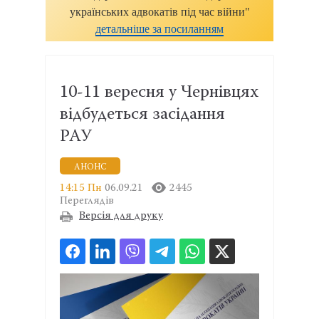
українських адвокатів під час війни"
детальніше за посиланням
10-11 вересня у Чернівцях
відбудеться засідання
РАУ
АНОНС
14:15 Пн
06.09.21
2445
Переглядів
Версія для друку