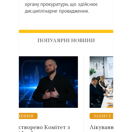
органу прокуратури, що здійснює
дисциплінарне провадження.
ПОПУЛЯРНІ НОВИНИ
ЗАХИСТ ВІЙСЬКОВИХ
тет з
Лікування, вислуга і правнича
Е