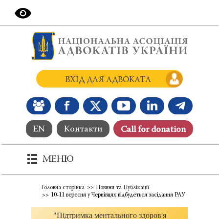
ВХІД ДЛЯ АДВОКАТА
EN
Контакти
Сall for donation
МЕНЮ
Головна сторінка
Новини та Публікації
10-11 вересня у Чернівцях відбудеться засідання РАУ
"Підтримка ментального здоров'я