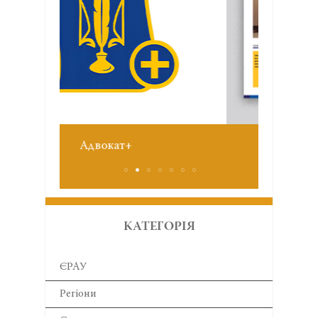
Зві
+
№6 червень 2026
КАТЕГОРІЯ
ЄРАУ
Регіони