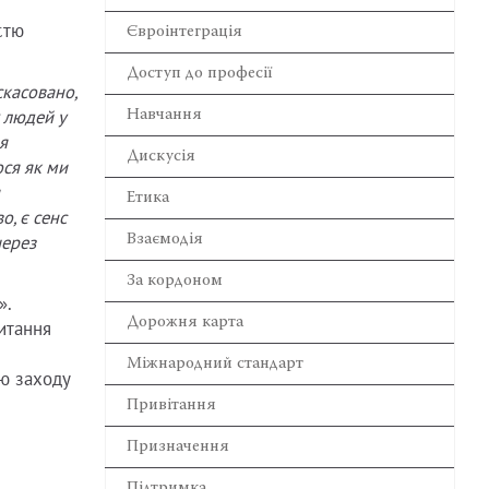
стю
Євроінтеграція
Доступ до професії
скасовано,
 людей у
Навчання
я
Дискусія
ося як ми
Етика
, є сенс
Взаємодія
через
За кордоном
».
Дорожня карта
итання
Міжнародний стандарт
ію заходу
Привітання
Призначення
Підтримка