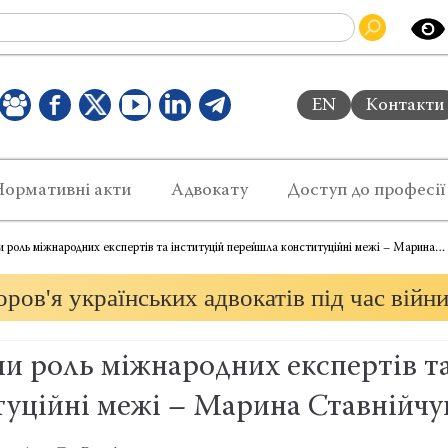
EN
Контакти
Нормативні акти
Адвокату
Доступ до професії
и роль міжнародних експертів та інституцій перейшла конституційні межі – Марина…
ров'я українських адвокатів під час війн
и роль міжнародних експертів т
туційні межі – Марина Ставнійчу