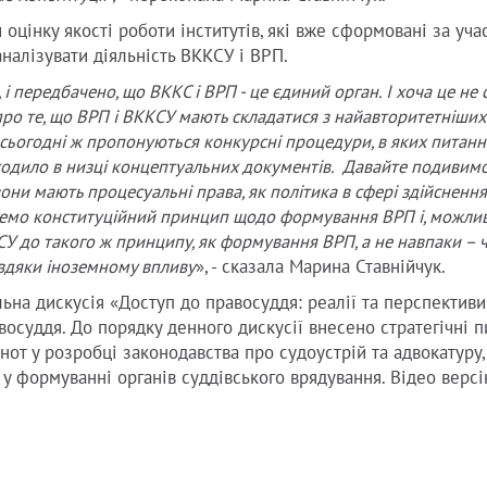
оцінку якості роботи інститутів, які вже сформовані за уча
налізувати діяльність ВККСУ і ВРП.
і передбачено, що ВККС і ВРП - це єдиний орган. І хоча це не 
про те, що ВРП і ВККСУ мають складатися з найавторитетніших
 сьогодні ж пропонуються конкурсні процедури, в яких питанн
оходило в низці концептуальних документів. Давайте подивим
 вони мають процесуальні права, як політика в сфері здійснення
жемо конституційний принцип щодо формування ВРП і, можливо
У до такого ж принципу, як формування ВРП, а не навпаки – 
авдяки іноземному впливу
», - сказала Марина Ставнійчук.
ьна дискусія «Доступ до правосуддя: реалії та перспективи
осуддя. До порядку денного дискусії внесено стратегічні п
нот у розробці законодавства про судоустрій та адвокатуру,
 у формуванні органів суддівського врядування. Відео верс