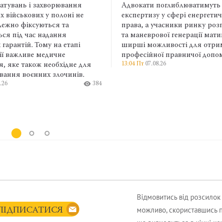
Адвокати поглиблюватимуть фахову
Постійна гото
експертизу у сфері енергетичного
клієнтам, дум
права, а учасники ринку розподіленої
робочим часо
та маневрової генерації матимуть
емоцій стира
ширші можливості для отримання
професійним 
професійної правничої допомоги.
адвоката. Сам
13:04 Пт
07.08.26
461
перемикання 
використовува
відокремлюва
відповідальніс
клієнта.
9:11 Пт
07.08.26
Відмовитись від розсило
можливо, скориставшись 
ПІДПИСАТИСЯ