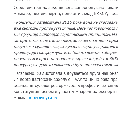
Серед екстрених заходів вона запропонувала надати 
міжнародних експертів; поновити склад ВККСУ; проа
«
Концепція, затверджена 2015 року, вона не скасована, 
вже сьогодні пропонується інше. Весь час говорилося 
цій сфері, що відповідає європейським принципам. На
авторитетності не є ключовим, хоча весь час воно пр
розуміємо судочинство, яка участь сторін у справі, які
правосуддя має формуватися. Тоді ми все-таки збере
повернутися при стратегічному вирішенні роботи ВККС
конкурси, які дають можливості бути призначеними з
Нагадаємо, 30 листопада відбувається друга націонал
Співорганізаторами заходу є НААУ та Вища рада прав
реалізації судової реформи, роль професійних спіль
конституційні аспекти участі міжнародних експертів
можна
переглянути тут.