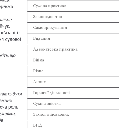
влади
одними
Cудова практика
Законодавство
більне
йчук.
Самоврядування
в’язані із
ня судової
Видання
Адвокатська практика
жіть, що
Війна
Різне
Анонс
Гарантії діяльності
 мають бути
земних
Сумна звістка
уюча роль
аціями,
Захист військових
ів
БПД