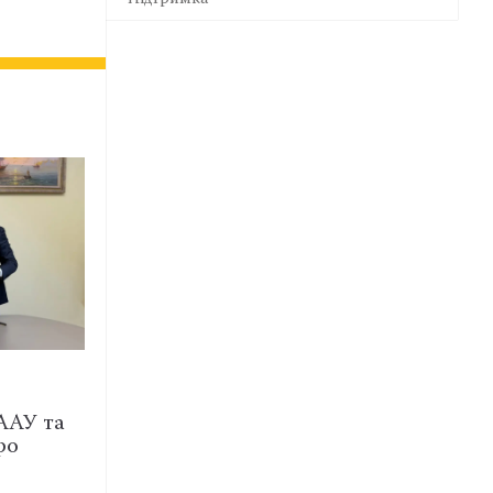
Я
ВИДАННЯ
и допомагають
Бюлетень Комітету меди
режим адвоката –
і фармацевтичного права
біоетики…