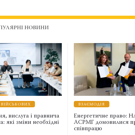
ПУЛЯРНІ НОВИНИ
ВЗАЄМОДІЯ
НАВЧАНН
Енергетичне право: НААУ та
Як окуляр
АСРМГ домовилися про
вимкнути 
співпрацю
лайфхак