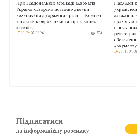
ації адвокатів
Наслідки катувань і захворювання
ійно діючий
українських військових у полоні не
 орган — Комітет
завжди належно фіксуються та
та віртуальних
враховуються під час надання
соціальних гарантій. Тому на етапі
374
реінтеграції важливе медичне
обстеження, яке також необхідне для
документування воєнних злочинів.
16:28 Пт
07.08.26
384
Підписатися
на інформаційну розсилку