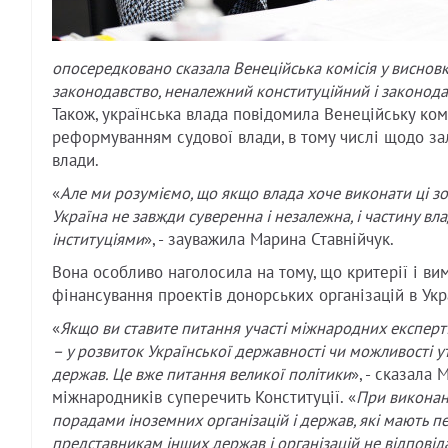
опосередковано сказала Венеційська комісія у виснов
законодавство, неналежний конституційний і законода
Також, українська влада повідомила Венеційську комі
реформуванням судової влади, в тому числі щодо з
влади.
«
Але ми розуміємо, що якщо влада хоче виконати ці зобов
Україна не завжди суверенна і незалежна, і частину 
інституціями
», - зауважила Марина Ставнійчук.
Вона особливо наголосила на тому, що критерії і вим
фінансування проектів донорських організацій в Ук
«
Якщо ви ставите питання участі міжнародних експертів
– у розвиток Української державності чи можливості у
держав. Це вже питання великої політики
», - сказала
міжнародників суперечить Конституції. «
При виконан
порадами іноземних організацій і держав, які мають п
представникам інших держав і організацій не відповід