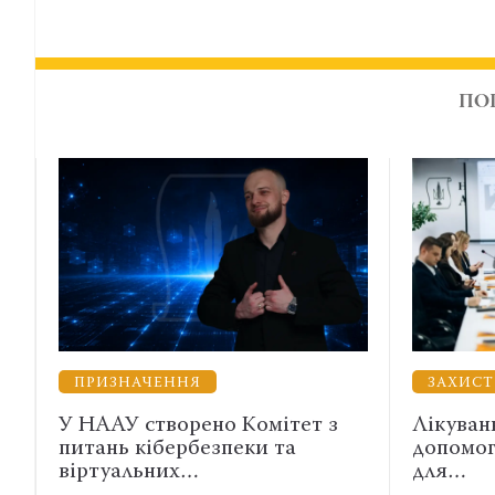
ПО
ЗАХИСТ ВІЙСЬКОВИХ
Комітет з
Лікування, вислуга і правнича
еки та
допомога: які зміни необхідні
для…