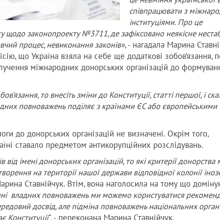
це невміння української 
співпрацювати з міжнар
інституціями. Про це
ку щодо законопроекту №3711, де зафіксовано неякісне неста
вчий процес, невиконання законів»
, - нагадала Марина Ставні
сію, що Україна взяла на себе ще додаткові зобов’язання, по
алучення міжнародних донорських організацій до формуван
’язання, то внесіть зміни до Конституції, статті першої, і ска
владних повноважень поділяє з країнами ЄС або європейськими
оги до донорських організацій не визначені. Окрім того,
раїні ставало предметом антикорупційних розслідувань.
 від імені донорських організацій, то які критерії донорства
творення на території нашої держави відповідної колонії іно
 Марина Ставнійчук. Втім, вона наголосила на тому що домін
ні владних повноважень ми можемо користуватися рекоменд
ередовий досвід, але підміна повноважень національних орган
ає Конституції
", - переконана Марина Ставнійчук.