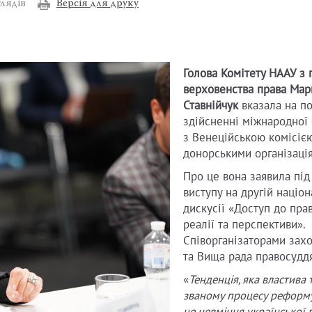
Версія для друку
лядів
Голова Комітету НААУ з 
верховенства права Мар
Ставнійчук
вказала на п
здійсненні міжнародної 
з Венеційською комісією
донорськими організаці
Про це вона заявила під
виступу на другій націон
дискусії «Доступ до пра
реалії та перспективи».
Співорганізаторами зах
та Вища рада правосуддя
«
Тенденція, яка властива 
званому процесу реформу