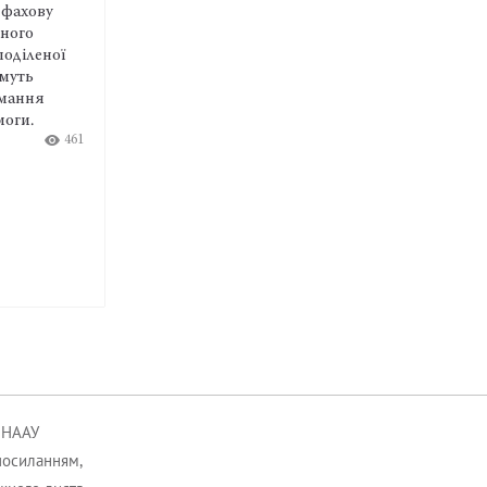
вність відповідати
Комітет медичного і фармацевт
ки про справи поза
права та біоетики НААУ підготу
м і переживання чужих
бюлетень за квітень-червень 202
15:36 Чт
06.08.26
ють межу між
та особистим життям
е тому варто тренувати
між контекстами,
ти зовнішні «якорі» й
ти власну
ть від відповідальності
390
к НААУ
посиланням,