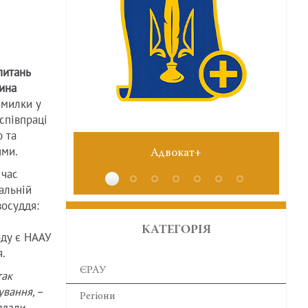
питань
ина
омилки у
співпраці
 та
ями.
Адвокат+
№6 червень 2026
 час
альній
восуддя:
КАТЕГОРІЯ
оду є НААУ
.
ЄРАУ
так
вання, –
Регіони