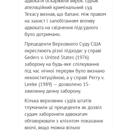
адвокати оскаржили вирок. Однак
апеляційний кримінальний суд
Техасу визнав, що баланс між правом
на захист і запобіганням впливу
адвоката на свідчення підсудного
було дотримано.
Прецеденти Верховного Суду США
окреслюють різні підходи: у справі
Geders v. United States (1976)
заборону на будь-яке спілкування
під час нічної перерви було визнано
неконституційною, а у справі Perry v.
Leeke (1989) — дозволено 15-
хвилинну денну заборону.
Кілька верховних судів штатів
тлумачили ці прецеденти як дозвіл
судам забороняти адвокатам
обговорювати з клієнтом показання
вночі, якщо можна вільно