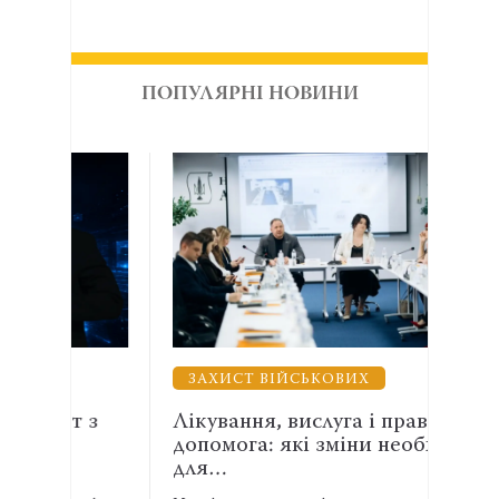
ПОПУЛЯРНІ НОВИНИ
ЗАХИСТ ВІЙСЬКОВИХ
ВЗ
 з
Лікування, вислуга і правнича
Енер
допомога: які зміни необхідні
АСР
для…
спів