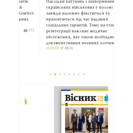
атів
Наслідки катувань і захворювання
Адвок
й
українських військових у полоні не
експе
омітет
завжди належно фіксуються та
права
ьних
враховуються під час надання
та ма
соціальних гарантій. Тому на етапі
ширші
172
реінтеграції важливе медичне
профе
13:04 П
обстеження, яке також необхідне для
документування воєнних злочинів.
16:28 Пт
07.08.26
238