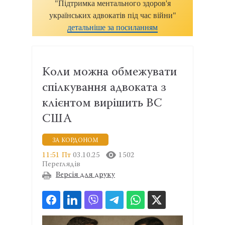
"Підтримка ментального здоров'я
українських адвокатів під час війни"
детальніше за посиланням
Коли можна обмежувати
спілкування адвоката з
клієнтом вирішить ВС
США
ЗА КОРДОНОМ
11:51 Пт
03.10.25
1502
Переглядів
Версія для друку