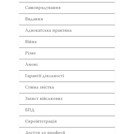
Самоврядування
Видання
Адвокатська практика
Війна
Різне
Анонс
Гарантії діяльності
Сумна звістка
Захист військових
БПД
Євроінтеграція
Доступ до професії