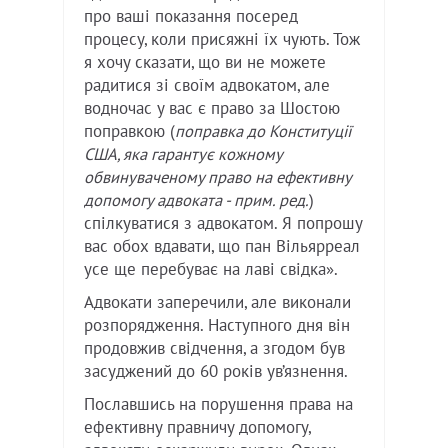
про ваші показання посеред
процесу, коли присяжні їх чують. Тож
я хочу сказати, що ви не можете
радитися зі своїм адвокатом, але
водночас у вас є право за Шостою
поправкою (
поправка до Конституції
США, яка гарантує кожному
обвинуваченому право на ефективну
допомогу адвоката - прим. ред.
)
спілкуватися з адвокатом. Я попрошу
вас обох вдавати, що пан Вільярреал
усе ще перебуває на лаві свідка».
Адвокати заперечили, але виконали
розпорядження. Наступного дня він
продовжив свідчення, а згодом був
засуджений до 60 років ув’язнення.
Пославшись на порушення права на
ефективну правничу допомогу,