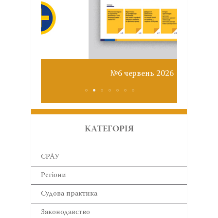
Звіт з
№6 червень 2026
КАТЕГОРІЯ
ЄРАУ
Регіони
Cудова практика
Законодавство