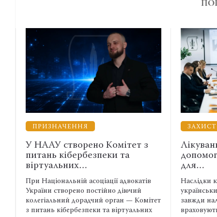
ПО
ПРИЗНАЧЕННЯ
ЗАХИСТ ВІ
У НААУ створено Комітет з
Лікування, 
питань кібербезпеки та
допомога: я
віртуальних…
для…
При Національній асоціації адвокатів
Наслідки катув
України створено постійно діючий
українських ві
колегіальний дорадчий орган — Комітет
завжди належно
з питань кібербезпеки та віртуальних
враховуються п