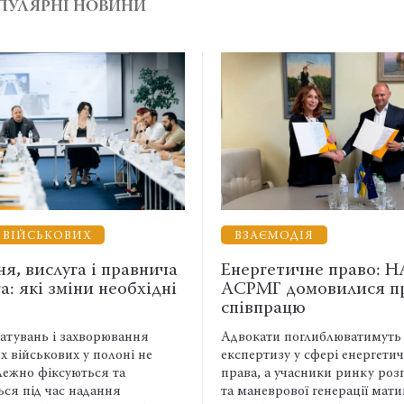
ПУЛЯРНІ НОВИНИ
ЙСЬКОВИХ
ВЗАЄМОДІЯ
вислуга і правнича
Енергетичне право: НААУ
кі зміни необхідні
АСРМГ домовилися про
співпрацю
ань і захворювання
Адвокати поглиблюватимуть фах
йськових у полоні не
експертизу у сфері енергетичного
 фіксуються та
права, а учасники ринку розподіл
ід час надання
та маневрової генерації матимуть