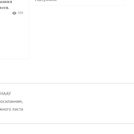
ня
професійним та особистим життям
адвоката. Саме тому варто тренувати
369
перемикання між контекстами,
використовувати зовнішні «якорі» й
відокремлювати власну
відповідальність від відповідальності
клієнта.
9:11 Пт
07.08.26
321
к НААУ
посиланням,
ожного листа