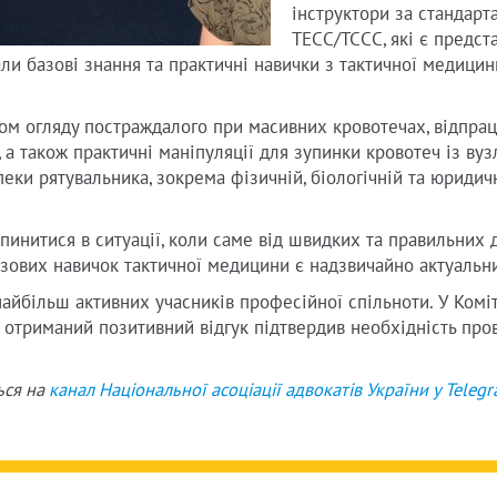
інструктори за стандарт
TECC/TCCC, які є предст
ли базові знання та практичні навички з тактичної медицин
мом огляду постраждалого при масивних кровотечах, відпра
, а також практичні маніпуляції для зупинки кровотеч із ву
еки рятувальника, зокрема фізичній, біологічній та юридич
инитися в ситуації, коли саме від швидких та правильних 
зових навичок тактичної медицини є надзвичайно актуальн
найбільш активних учасників професійної спільноти. У Комі
що отриманий позитивний відгук підтвердив необхідність пр
ься на
канал Національної асоціації адвокатів України у
Teleg