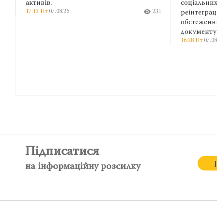
активів.
соціальних гара
17:13 Пт
07.08.26
231
реінтеграції в
обстеження, як
документування
16:28 Пт
07.08.26
Підписатися
на інформаційну розсилку