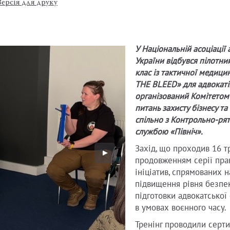
Версія для друку
У Національній асоціації 
України відбувся пілотни
клас із тактичної медици
THE BLEED» для адвокаті
організований Комітетом
питань захисту бізнесу та
спільно з Контрольно-ря
службою «Північ».
Захід, що проходив 16 тр
продовженням серії пра
ініціатив, спрямованих н
підвищення рівня безпе
підготовки адвокатської
в умовах воєнного часу.
Тренінг проводили серти