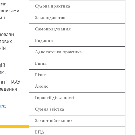
ами
Cудова практика
авниками
и і
Законодавство
Самоврядування
цювали
злових
Видання
ній
Адвокатська практика
Війна
дій
им.
Різне
теті НААУ
Анонс
оведення
Гарантії діяльності
ram
.
Сумна звістка
Захист військових
БПД