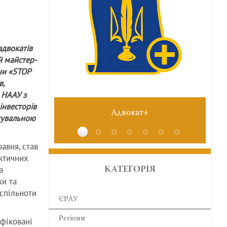
адвокатів
й майстер-
ни «STOP
в,
 НААУ з
 інвесторів
Адвокат+
тувальною
авня, став
ктичних
а
КАТЕГОРІЯ
ки та
 спільноти
ЄРАУ
Регіони
фіковані