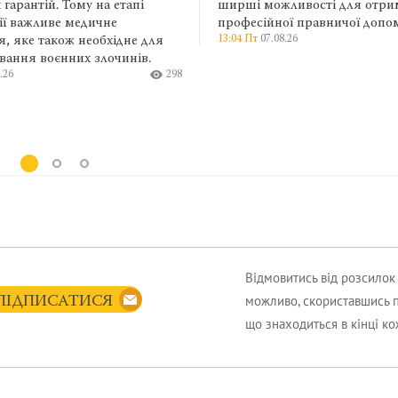
нтій. Тому на етапі
ширші можливості для отриман
ажливе медичне
професійної правничої допомоги.
13:04 Пт
07.08.26
е також необхідне для
 воєнних злочинів.
298
Відмовитись від розсило
можливо, скориставшись 
ПІДПИСАТИСЯ
що знаходиться в кінці к