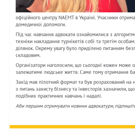
офіційного центру NAEMT в Україні. Учасники отрима
домедичної допомоги.
Під час навчання адвокати ознайомилися з алгорит
техніки накладання турнікетів собі та третім особам
ділянок. Окрему увагу було приділено питанням безп
складовим.
Організатори наголосили, що сьогодні кожен може оп
залежатиме людське життя. Саме тому отримання ба
Захід мав пілотний формат та був розрахований на 
з питань захисту бізнесу та інвесторів зазначили, 
подібних практичних навчань і надалі.
Аби першим отримувати новини адвокатури, підпишіт