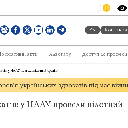
EN
Контакти
Нормативні акти
Адвокату
Доступ до професії
атів: у НААУ провели пілотний тренінг
ров'я українських адвокатів під час війн
катів: у НААУ провели пілотний