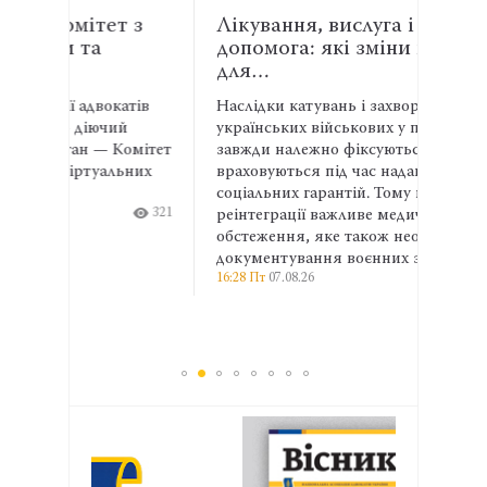
 з
Лікування, вислуга і правнича
Енер
допомога: які зміни необхідні
АСР
для…
спів
атів
Наслідки катувань і захворювання
Адвок
й
українських військових у полоні не
експе
омітет
завжди належно фіксуються та
права
ьних
враховуються під час надання
та ма
соціальних гарантій. Тому на етапі
ширші
321
реінтеграції важливе медичне
профе
13:04 П
обстеження, яке також необхідне для
документування воєнних злочинів.
16:28 Пт
07.08.26
344