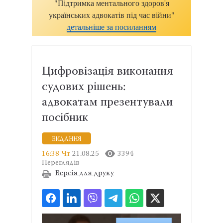
"Підтримка ментального здоров'я
українських адвокатів під час війни"
детальніше за посиланням
Цифровізація виконання
судових рішень:
адвокатам презентували
посібник
ВИДАННЯ
16:38 Чт
21.08.25
3394
Переглядів
Версія для друку