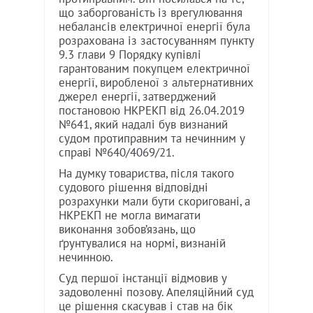
що заборгованість із врегулювання
небалансів електричної енергії була
розрахована із застосуванням пункту
9.3 глави 9 Порядку купівлі
гарантованим покупцем електричної
енергії, виробленої з альтернативних
джерел енергії, затверджений
постановою НКРЕКП від 26.04.2019
№641, який надалі був визнаний
судом протиправним та нечинним у
справі №640/4069/21.
На думку товариства, після такого
судового рішення відповідні
розрахунки мали бути скориговані, а
НКРЕКП не могла вимагати
виконання зобов’язань, що
ґрунтувалися на нормі, визнаній
нечинною.
Суд першої інстанції відмовив у
задоволенні позову. Апеляційний суд
це рішення скасував і став на бік