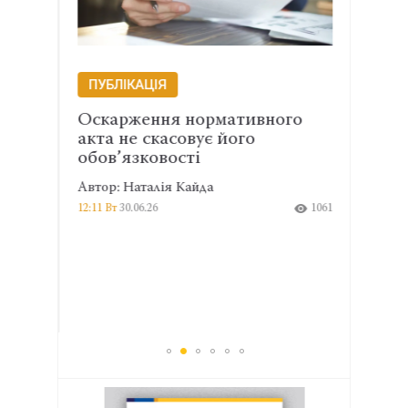
ПУБЛІКАЦІЯ
ПУБ
 з
Оскарження нормативного
Іноз
ивий
акта не скасовує його
держ
обов’язковості
вста
Автор: Наталія Кайда
Автор
401
12:11 Вт
30.06.26
1061
14:37 Вт