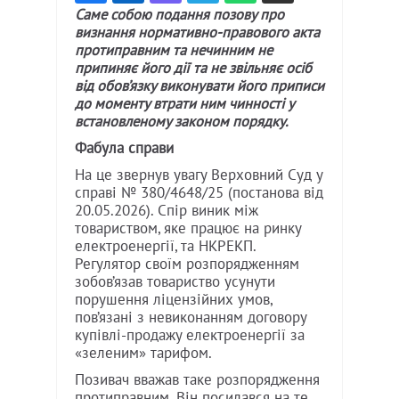
Саме собою подання позову про
визнання нормативно-правового акта
протиправним та нечинним не
припиняє його дії та не звільняє осіб
від обов’язку виконувати його приписи
до моменту втрати ним чинності у
встановленому законом порядку.
Фабула справи
На це звернув увагу Верховний Суд у
справі № 380/4648/25 (постанова від
20.05.2026). Спір виник між
товариством, яке працює на ринку
електроенергії, та НКРЕКП.
Регулятор своїм розпорядженням
зобов’язав товариство усунути
порушення ліцензійних умов,
пов’язані з невиконанням договору
купівлі-продажу електроенергії за
«зеленим» тарифом.
Позивач вважав таке розпорядження
протиправним. Він посилався на те,