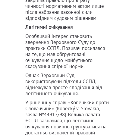
закріпив правило про втрату
чинності нормативним актом лише
після набрання законної сили
відповідним судовим рішенням.
Легітимні очікування
Особливий інтерес становить
звернення Верховного Суду до
практики ЄСПЛ. Позивач посилався
на те, що мав обґрунтовані
очікування щодо майбутнього
скасування спірної норми.
Однак Верховний Суд,
використовуючи підходи ЄСПЛ,
відмежував просте сподівання від
легітимного очікування.
У рішенні у справі «Копецький проти
Словаччини» (Kopecký v. Slovakia,
заява №44912/98) Велика палата
ЄСПЛ зазначила, що легітимне
очікування повинно ґрунтуватися на
достатньо визначеній правовій