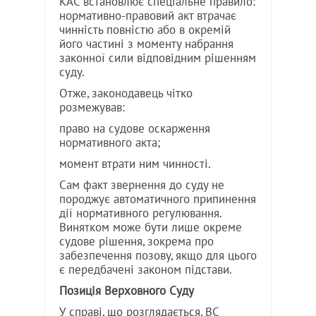
КАС встановлює спеціальне правило:
нормативно-правовий акт втрачає
чинність повністю або в окремій
його частині з моменту набрання
законної сили відповідним рішенням
суду.
Отже, законодавець чітко
розмежував:
право на судове оскарження
нормативного акта;
момент втрати ним чинності.
Сам факт звернення до суду не
породжує автоматичного припинення
дії нормативного регулювання.
Винятком може бути лише окреме
судове рішення, зокрема про
забезпечення позову, якщо для цього
є передбачені законом підстави.
Позиція Верховного Суду
У справі, що розглядається, ВС