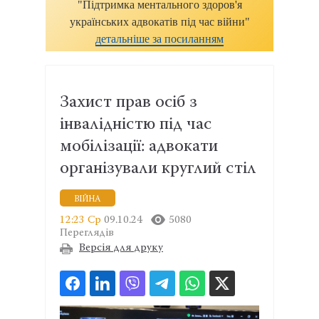
"Підтримка ментального здоров'я
українських адвокатів під час війни"
детальніше за посиланням
Захист прав осіб з
інвалідністю під час
мобілізації: адвокати
організували круглий стіл
ВІЙНА
12:23 Ср
09.10.24
5080
Переглядів
Версія для друку