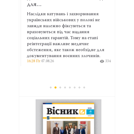
для…
спів
атів
Наслідки катувань і захворювання
Адвок
й
українських військових у полоні не
експе
омітет
завжди належно фіксуються та
права
ьних
враховуються під час надання
та ма
соціальних гарантій. Тому на етапі
ширші
313
реінтеграції важливе медичне
профе
13:04 П
обстеження, яке також необхідне для
документування воєнних злочинів.
16:28 Пт
07.08.26
334