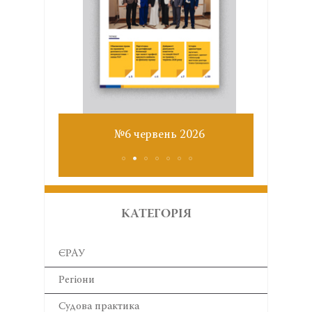
Звіт з
№6 червень 2026
КАТЕГОРІЯ
ЄРАУ
Регіони
Cудова практика