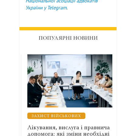
Національної асоціації адвокатів
України у
Telegram
.
ПОПУЛЯРНІ НОВИНИ
ЗАХИСТ ВІЙСЬКОВИХ
ВЗ
 з
Лікування, вислуга і правнича
Енер
допомога: які зміни необхідні
АСР