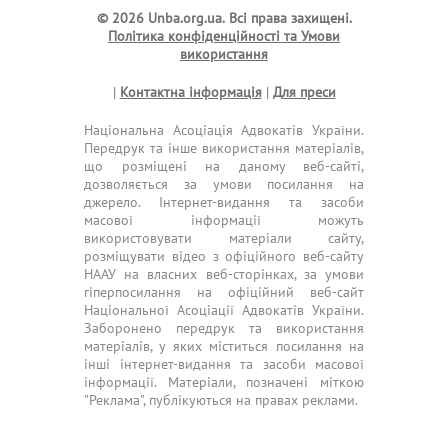
© 2026 Unba.org.ua.
Всі права захищені.
Політика конфіденційності та Умови
використання
|
Контактна інформація
|
Для преси
Національна Асоціація Адвокатів України.
Передрук та інше використання матеріалів,
що розміщені на даному веб-сайті,
дозволяється за умови посилання на
джерело. Інтернет-видання та засоби
масової інформації можуть
використовувати матеріали сайту,
розміщувати відео з офіційного веб-сайту
НААУ на власних веб-сторінках, за умови
гіперпосилання на офіційний веб-сайт
Національної Асоціації Адвокатів України.
Заборонено передрук та використання
матеріалів, у яких міститься посилання на
інші інтернет-видання та засоби масової
інформації. Матеріали, позначені міткою
"Реклама", публікуються на правах реклами.