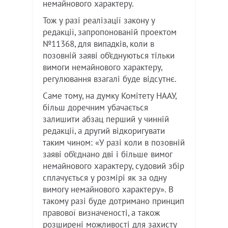
немайнового характеру.
Тож у разі реалізації закону у
редакції, запропонованій проектом
№11368, для випадків, коли в
позовній заяві об’єднуються тільки
вимоги немайнового характеру,
регулювання взагалі буде відсутнє.
Саме тому, на думку Комітету НААУ,
більш доречним убачається
залишити абзац перший у чинній
редакції, а другий відкоригувати
таким чином: «У разі коли в позовній
заяві об’єднано дві і більше вимог
немайнового характеру, судовий збір
сплачується у розмірі як за одну
вимогу немайнового характеру». В
такому разі буде дотримано принцип
правової визначеності, а також
розширені можливості для захисту