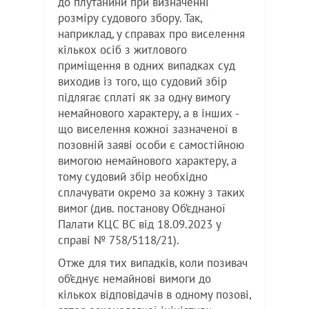
до плутанини при визначенні
розміру судового збору. Так,
наприклад, у справах про виселення
кількох осіб з житлового
приміщення в одних випадках суд
виходив із того, що судовий збір
підлягає сплаті як за одну вимогу
немайнового характеру, а в інших -
що виселення кожної зазначеної в
позовній заяві особи є самостійною
вимогою немайнового характеру, а
тому судовий збір необхідно
сплачувати окремо за кожну з таких
вимог (див. постанову Об’єднаної
Палати КЦС ВС від 18.09.2023 у
справі № 758/5118/21).
Отже для тих випадків, коли позивач
об’єднує немайнові вимоги до
кількох відповідачів в одному позові,