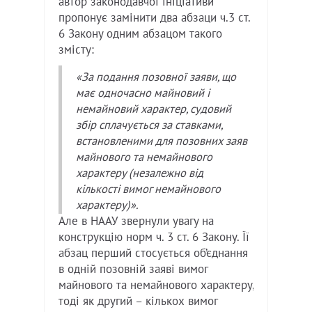
автор законодавчої ініціативи
пропонує замінити два абзаци ч.3 ст.
6 Закону одним абзацом такого
змісту:
«За подання позовної заяви, що
має одночасно майновий і
немайновий характер, судовий
збір сплачується за ставками,
встановленими для позовних заяв
майнового та немайнового
характеру (незалежно від
кількості вимог немайнового
характеру)».
Але в НААУ звернули увагу на
конструкцію норм ч. 3 ст. 6 Закону. Її
абзац перший стосується об’єднання
в одній позовній заяві вимог
майнового та немайнового характеру,
тоді як другий – кількох вимог