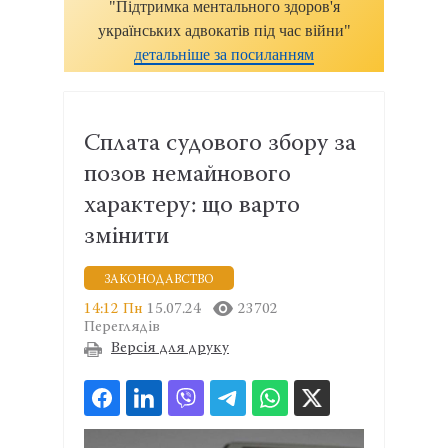
"Підтримка ментального здоров'я
українських адвокатів під час війни"
детальніше за посиланням
Сплата судового збору за
позов немайнового
характеру: що варто
змінити
ЗАКОНОДАВСТВО
14:12 Пн
15.07.24
23702
Переглядів
Версія для друку