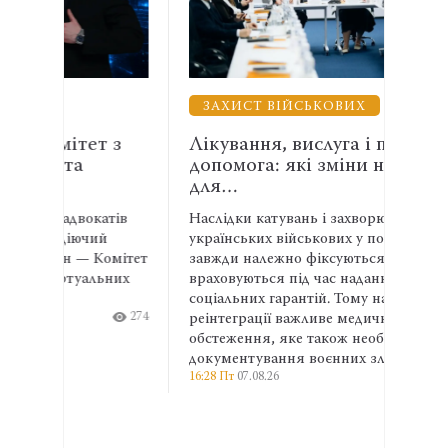
ЗАХИСТ ВІЙСЬКОВИХ
ВЗ
т з
Лікування, вислуга і правнича
Ене
допомога: які зміни необхідні
АСР
для…
спі
атів
Наслідки катувань і захворювання
Адвок
й
українських військових у полоні не
експе
Комітет
завжди належно фіксуються та
права
ьних
враховуються під час надання
та ма
соціальних гарантій. Тому на етапі
ширш
274
реінтеграції важливе медичне
профе
13:04 П
обстеження, яке також необхідне для
документування воєнних злочинів.
16:28 Пт
07.08.26
316