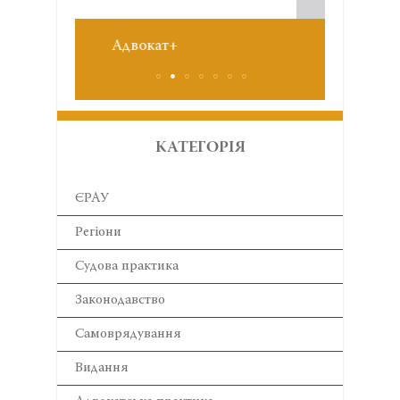
Звіт 
№6 червень 2026
КАТЕГОРІЯ
ЄРАУ
Регіони
Cудова практика
Законодавство
Самоврядування
Видання