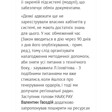
її окремій підсистемі (модулі), що
забезпечує обмін документами.
«Деякі адвокати ще не
зареєстрували власних кабінетів у
системі, не мають достатніх знань
для цього. У нас обмежений час
(Закон вводиться в дію через 90 днів
з дня його опублікування, - прим.
ред.), тому слід організувати
налагодження методичної допомоги,
аби зняти усі питання з технічного
боку, - зауважила Л.Ізовітова. - З
подібними питаннями ми вже
стикалися, коли йшлося про
генерування ордерів, і тоді ми
долучали регіональні ради».
Заступник голови НААУ, РАУ
Валентин Гвоздій
додатково
запропонував поширити на ресурсах