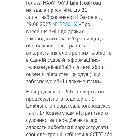
Голова НААУ, РАУ
Лідія Ізовітова
нагадала присутнім, що 21
липня набрав чинності Закон від
29.06.2023
№ 3200-IX
«Про
внесення змін до деяких
законодавчих актів України щодо
обов'язкової реєстрації та
використання електронних кабінетів
в Єдиній судовій інформаційно-
телекомунікаційній системі або її
окремій підсистемі (модулі), що
забезпечує обмін документами».
Нові редакції ст. 6 Господарського
процесуального кодексу, ст. 14
Цивільного процесуального кодексу
та ст. 17 Кодексу адміністративного
судочинства передбачають, що
адвокати зобов’язані зареєструвати
свої електронні кабінети в ЄСІТС або