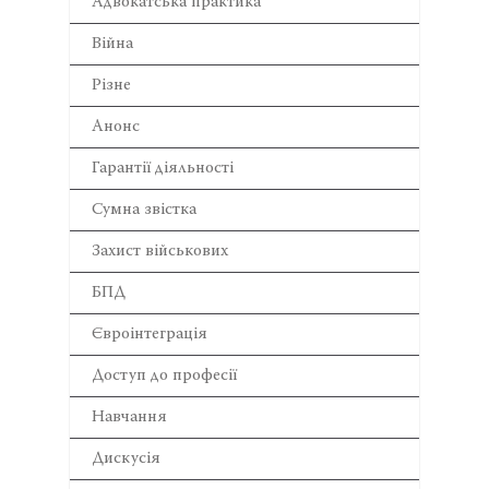
Адвокатська практика
Війна
Різне
Анонс
Гарантії діяльності
Сумна звістка
Захист військових
БПД
Євроінтеграція
Доступ до професії
Навчання
Дискусія