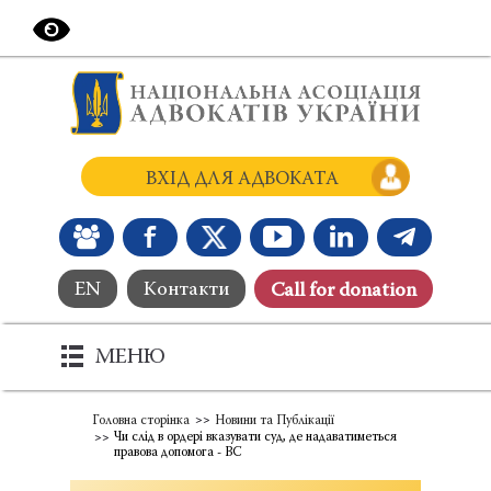
ВХІД ДЛЯ АДВОКАТА
EN
Контакти
Сall for donation
МЕНЮ
Головна сторінка
Новини та Публікації
Чи слід в ордері вказувати суд, де надаватиметься
правова допомога - ВС