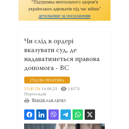
"Підтримка ментального здоров'я
українських адвокатів під час війни"
детальніше за посиланням
Чи слід в ордері
вказувати суд, де
надаватиметься правова
допомога - ВС
CУДОВА ПРАКТИКА
15:45 Пт
16.06.23
14574
Переглядів
Версія для друку