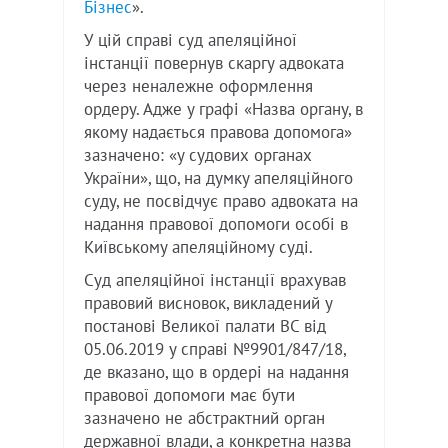
Бізнес
».
У цій справі суд апеляційної
інстанції повернув скаргу адвоката
через неналежне оформлення
ордеру. Адже у графі «Назва органу, в
якому надається правова допомога»
зазначено: «у судових органах
України», що, на думку апеляційного
суду, не посвідчує право адвоката на
надання правової допомоги особі в
Київському апеляційному суді.
Суд апеляційної інстанції врахував
правовий висновок, викладений у
постанові Великої палати ВС від
05.06.2019 у справі №9901/847/18,
де вказано, що в ордері на надання
правової допомоги має бути
зазначено не абстрактний орган
державної влади, а конкретна назва