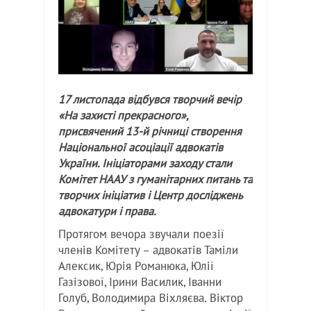
17 листопада відбувся творчий вечір
«На захисті прекрасного»,
присвячений 13-й річниці створення
Національної асоціації адвокатів
України. Ініціаторами заходу стали
Комітет НААУ з гуманітарних питань та
творчих ініціатив і Центр досліджень
адвокатури і права.
Протягом вечора звучали поезії
членів Комітету – адвокатів Таміли
Алексик, Юрія Романюка, Юлії
Газізової, Ірини Василик, Іванни
Голуб, Володимира Віхляєва. Віктор