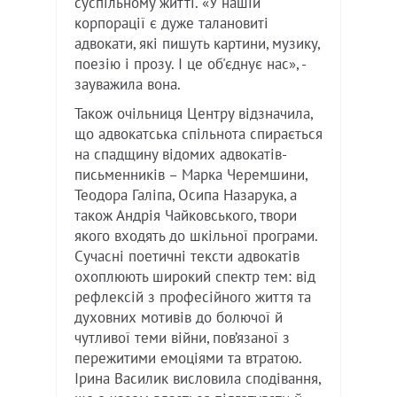
суспільному житті. «У нашій
корпорації є дуже талановиті
адвокати, які пишуть картини, музику,
поезію і прозу. І це об'єднує нас», -
зауважила вона.
Також очільниця Центру відзначила,
що адвокатська спільнота спирається
на спадщину відомих адвокатів-
письменників – Марка Черемшини,
Теодора Галіпа, Осипа Назарука, а
також Андрія Чайковського, твори
якого входять до шкільної програми.
Сучасні поетичні тексти адвокатів
охоплюють широкий спектр тем: від
рефлексій з професійного життя та
духовних мотивів до болючої й
чутливої теми війни, пов’язаної з
пережитими емоціями та втратою.
Ірина Василик висловила сподівання,