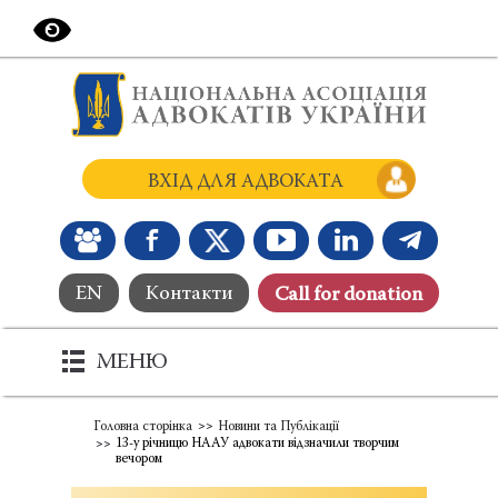
ВХІД ДЛЯ АДВОКАТА
EN
Контакти
Сall for donation
МЕНЮ
Головна сторінка
Новини та Публікації
13-у річницю НААУ адвокати відзначили творчим
вечором