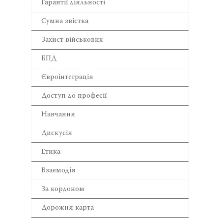
Гарантії діяльності
Сумна звістка
Захист військових
БПД
Євроінтеграція
Доступ до професії
Навчання
Дискусія
Етика
Взаємодія
За кордоном
Дорожня карта