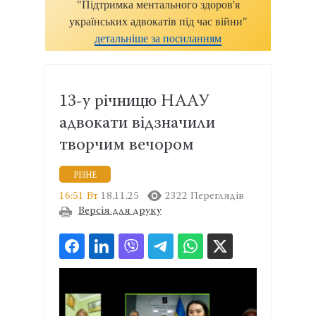
"Підтримка ментального здоров'я
українських адвокатів під час війни"
детальніше за посиланням
13-у річницю НААУ
адвокати відзначили
творчим вечором
РІЗНЕ
16:51 Вт
18.11.25
2322 Переглядів
Версія для друку