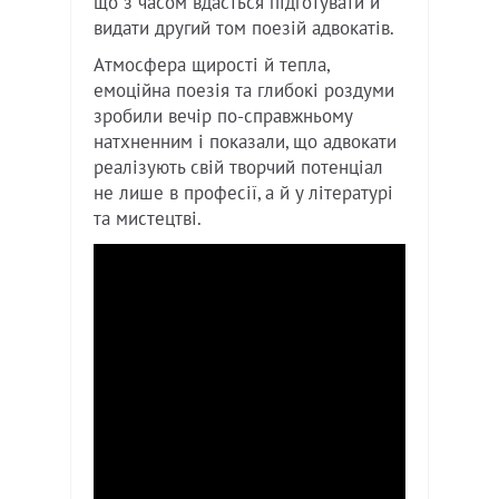
що з часом вдасться підготувати й
видати другий том поезій адвокатів.
Атмосфера щирості й тепла,
емоційна поезія та глибокі роздуми
зробили вечір по-справжньому
натхненним і показали, що адвокати
реалізують свій творчий потенціал
не лише в професії, а й у літературі
та мистецтві.