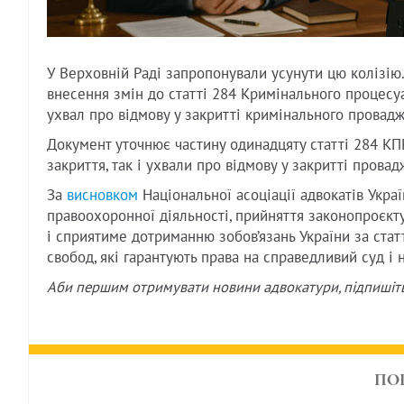
У Верховній Раді запропонували усунути цю колізію
внесення змін до статті 284 Кримінального процесу
ухвал про відмову у закритті кримінального провад
Документ уточнює частину одинадцяту статті 284 КП
закриття, так і ухвали про відмову у закритті провад
За
висновком
Національної асоціації адвокатів Украї
правоохоронної діяльності, прийняття законопроєкту
і сприятиме дотриманню зобов’язань України за ста
свобод, які гарантують права на справедливий суд і 
Аби першим отримувати новини адвокатури, підпишіт
ПО