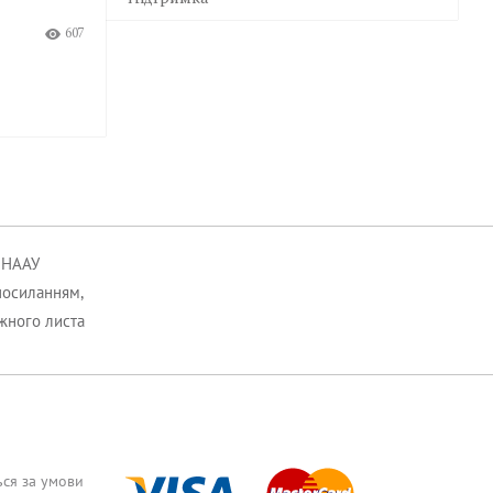
12
штучного інтелекту, зокрема до
607
інформації клієнтів, що міститься в
них.
9:17 Ср
05.08.26
364
к НААУ
посиланням,
ожного листа
ься за умови