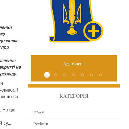
лений
го
 дозволяє
 про
рішення
Адвокат+
акритті не
регляду.
ни
жливості
 якщо він
КАТЕГОРІЯ
. На цю
ЄРАУ
й суд
Регіони