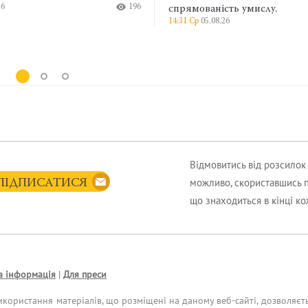
26
196
спрямованість умислу.
14:31 Ср
05.08.26
Відмовитись від розсило
можливо, скориставшись 
ПІДПИСАТИСЯ
що знаходиться в кінці к
а інформація
|
Для преси
икористання матеріалів, що розміщені на даному веб-сайті, дозволяєт