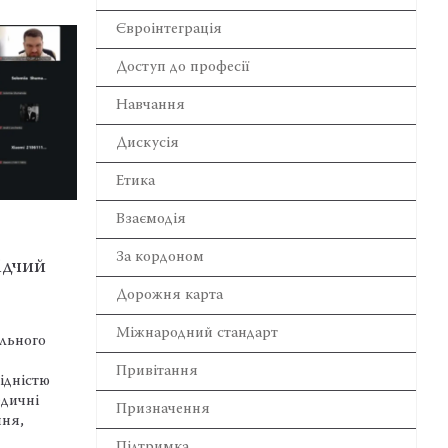
Євроінтеграція
Доступ до професії
Навчання
Дискусія
Етика
Взаємодія
НАВЧАННЯ
За кордоном
ідчий
Адвокатська таємниця під
О
загрозою: чим небезпечна
п
Дорожня карта
компрометація…
з
Міжнародний стандарт
ільного
Зараження робочого комп’ютера
Р
інфостілером може відкрити стороннім
з
Привітання
ідністю
доступ до пошти адвоката, правових
Х
едичні
інформаційних систем, державних
д
Призначення
ння,
сервісів, банківських рахунків, хмарних
Т
сховищ, месенджерів і сервісів
ч
Підтримка