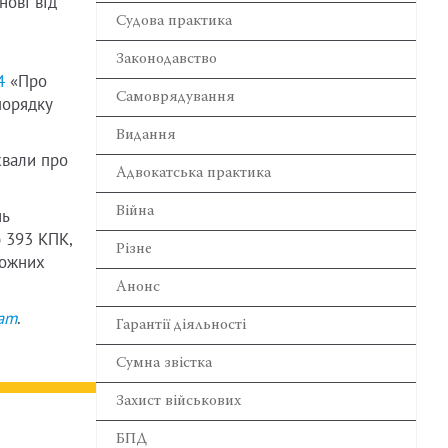
нові від
Cудова практика
Законодавство
4
«Про
Самоврядування
порядку
Видання
хвали про
Адвокатська практика
Війна
нь
ю 393 КПК,
Різне
ложних
Анонс
ram
.
Гарантії діяльності
Сумна звістка
Захист військових
БПД