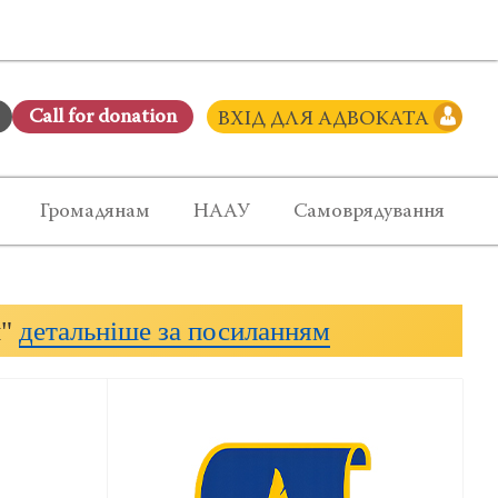
Сall for donation
ВХІД ДЛЯ АДВОКАТА
Громадянам
НААУ
Самоврядування
и"
детальніше за посиланням