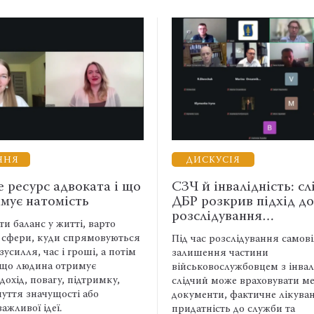
ННЯ
ДИСКУСІЯ
е ресурс адвоката і що
СЗЧ й інвалідність: сл
имує натомість
ДБР розкрив підхід до
розслідування…
и баланс у житті, варто
 сфери, куди спрямовуються
Під час розслідування самов
зусилля, час і гроші, а потім
залишення частини
, що людина отримує
військовослужбовцем з інвал
 дохід, повагу, підтримку,
слідчий може враховувати м
чуття значущості або
документи, фактичне лікува
важливої ідеї.
придатність до служби та