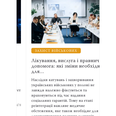
ЗАХИСТ ВІЙСЬКОВИХ
ВЗ
 з
Лікування, вислуга і правнича
Енер
допомога: які зміни необхідні
АСР
для…
спів
атів
Наслідки катувань і захворювання
Адвок
й
українських військових у полоні не
експе
омітет
завжди належно фіксуються та
права
ьних
враховуються під час надання
та ма
соціальних гарантій. Тому на етапі
ширші
478
реінтеграції важливе медичне
профе
13:04 П
обстеження, яке також необхідне для