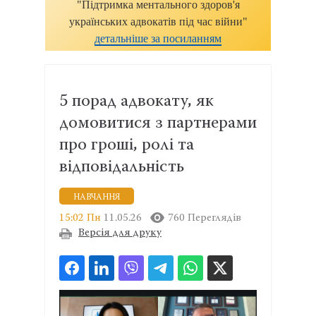
"Підтримка ментального здоров'я
українських адвокатів під час війни"
детальніше за посиланням
5 порад адвокату, як
домовитися з партнерами
про гроші, ролі та
відповідальність
НАВЧАННЯ
15:02 Пн
11.05.26
760 Переглядів
Версія для друку