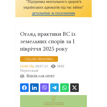
"Підтримка ментального здоров'я
українських адвокатів під час війни"
детальніше за посиланням
Огляд практики ВС із
земельних спорів за I
півріччя 2025 року
CУДОВА ПРАКТИКА
16:06 Пн
28.07.25
3843
Переглядів
Версія для друку