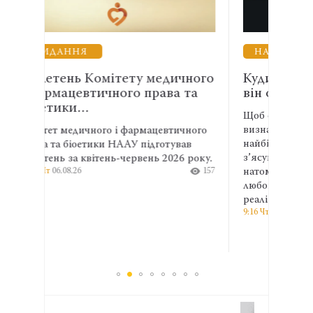
НАВЧАННЯ
медичного
Куди йде ресурс адвоката і що
рава та
він отримує натомість
Щоб оцінити баланс у житті, варто
визначити сфери, куди спрямовуються
ацевтичного
найбільші зусилля, час і гроші, а потім
дготував
з’ясувати, що людина отримує
ь 2026 року.
157
натомість: дохід, повагу, підтримку,
любов, відчуття значущості або
реалізації важливої ідеї.
9:16 Чт
06.08.26
209