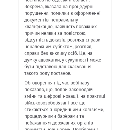
Зокрема, вказала на процедурні
порушення, помилки в оформленні
документів, неправильну
кваліфікацію, наявність поважних
причин неявки за повісткою,
відсутність доказів, розгляд справи
неналежним суб’єктом, розгляд
справи без виклику осіб. Це, на
думку адвокатки, у сукупності може
бути підставою для скасування
такого роду постанов.
Обговорення під час вебінару
показало, що, попри законодавчі
зміни та цифрові новації, на практиці
військовозобов’язані все ще
стикаються з юридичними колізіями,
процедурними бар’єрами та
небажанням державних органів
приймати нові норми. Проблеми з