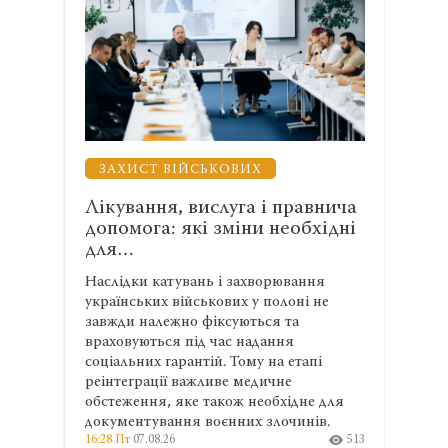
ЗАХИСТ ВІЙСЬКОВИХ
ВЗ
 з
Лікування, вислуга і правнича
Енер
допомога: які зміни необхідні
АСР
для…
спів
атів
Наслідки катувань і захворювання
Адвок
й
українських військових у полоні не
експе
омітет
завжди належно фіксуються та
права
ьних
враховуються під час надання
та ма
соціальних гарантій. Тому на етапі
ширші
530
реінтеграції важливе медичне
профе
13:04 П
обстеження, яке також необхідне для
документування воєнних злочинів.
16:28 Пт
07.08.26
513