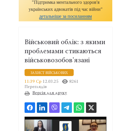
"Підтримка ментального здоров'я
українських адвокатів під час війни"
детальніше за посиланням
Військовий облік: з якими
проблемами стикаються
військовозобовʼязані
ЗАХИСТ ВІЙСЬКОВИХ
11:39 Ср
12.03.25
8261
Переглядів
Версія для друку