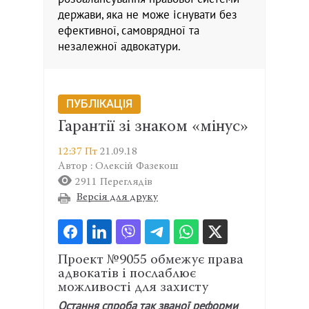
держави, яка не може існувати без
ефективної, самоврядної та
незалежної адвокатури.
ПУБЛІКАЦІЯ
Гарантії зі знаком «мінус»
12:37 Пт
21.09.18
Автор : Олексій Фазекош
2911 Переглядів
Версія для друку
Проект №9055 обмежує права
адвокатів і послаблює
можливості для захисту
Остання спроба так званої реформи