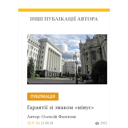
ІНШІ ПУБЛІКАЦІЇ АВТОРА
ПУБЛІКАЦІЯ
ПУБ
Гарантії зі знаком «мінус»
Олек
ьк»,
зако
Автор: Олексій Фазекош
адво
12:37 Пт
21.09.18
2912