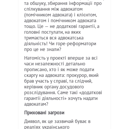
та обшуку, збирання інформації про
спілкування між адвокатом
(помічником адвоката) і клієнтом,
адвокатом і помічником адвоката
тощо. Це — не додаткові гарантії, а
головні постулати, на яких
тримається вся адвокатська
діяльність! Чи горе-реформатори
про це не знали?
Натомість у проекті вперше за всі
часи незалежності детально
прописано, хто і як може подати
скаргу на адвоката: прокурор, який
брав участь у справі, та слідчий,
керівник органу досудового
розслідування. Саме такі «додаткові
гарантії діяльності» хочуть надати
адвокатам?
Приховані загрози
Диявол, як це зазвичай буває в
реаліях українського