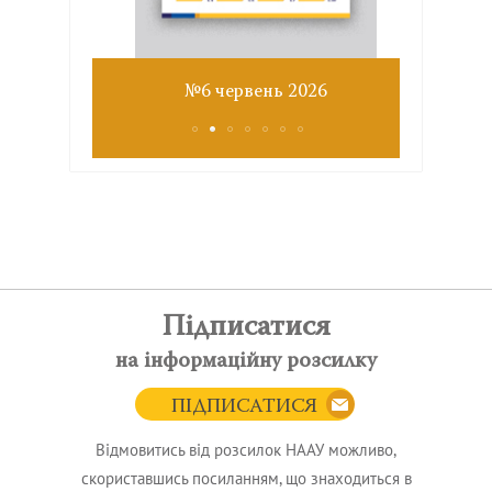
Звіт з
№6 червень 2026
Підписатися
на інформаційну розсилку
ПІДПИСАТИСЯ
Відмовитись від розсилок НААУ можливо,
скориставшись посиланням, що знаходиться в