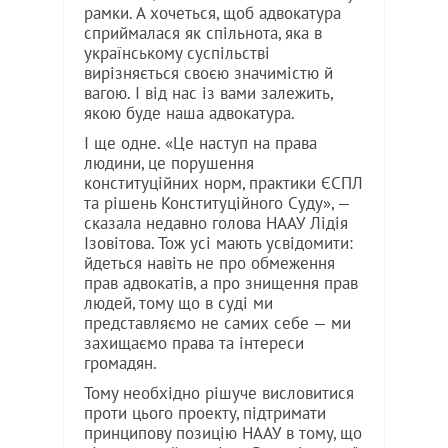
рамки. А хочеться, щоб адвокатура
сприймалася як спільнота, яка в
українському суспільстві
вирізняється своєю значимістю й
вагою. І від нас із вами залежить,
якою буде наша адвокатура.
І ще одне. «Це наступ на права
людини, це порушення
конституційних норм, практики ЄСПЛ
та рішень Конституційного Суду», —
сказала недавно голова НААУ Лідія
Ізовітова. Тож усі мають усвідомити:
йдеться навіть не про обмеження
прав адвокатів, а про знищення прав
людей, тому що в суді ми
представляємо не самих себе — ми
захищаємо права та інтереси
громадян.
Тому необхідно рішуче висловитися
проти цього проекту, підтримати
принципову позицію НААУ в тому, що