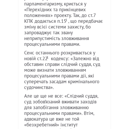
парламентаризму, криється у
«Перехідних та прикінцевих
положеннях» проекту. Так, до ст.7
1
КПК додається п.15
, що передбачає
зміну всієї системи захисту, бо
запроваджує так звану
неприпустимість зловживання
процесуальними правами.
Сенс останнього розкривається у
1
новій ст.22
кодексу: «Залежно від
обставин справи слідчий суддя, суд
може визнати зловживанням
процесуальними правами дії, які
суперечать засадам кримінального
судочинства».
Але це ще не все: «Слідчий суддя,
суд зобов’язаний вживати заходів
для запобігання зловживанню
процесуальними правами». Втім,
адвокатура це вже не той
«безхребетний» інститут