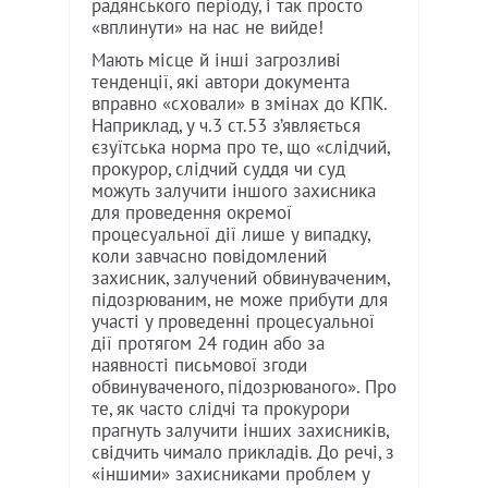
радянського періоду, і так просто
«вплинути» на нас не вийде!
Мають місце й інші загрозливі
тенденції, які автори документа
вправно «сховали» в змінах до КПК.
Наприклад, у ч.3 ст.53 з’являється
єзуїтська норма про те, що «слідчий,
прокурор, слідчий суддя чи суд
можуть залучити іншого захисника
для проведення окремої
процесуальної дії лише у випадку,
коли завчасно повідомлений
захисник, залучений обвинуваченим,
підозрюваним, не може прибути для
участі у проведенні процесуальної
дії протягом 24 годин або за
наявності письмової згоди
обвинуваченого, підозрюваного». Про
те, як часто слідчі та прокурори
прагнуть залучити інших захисників,
свідчить чимало прикладів. До речі, з
«іншими» захисниками проблем у