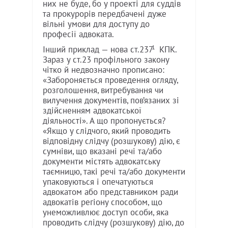
них не буде, бо у проекті для суддів
та прокурорів передбачені дуже
вільні умови для доступу до
професії адвоката.
1
Інший приклад — нова ст.237
КПК.
Зараз у ст.23 профільного закону
чітко й недвозначно прописано:
«Забороняється проведення огляду,
розголошення, витребування чи
вилучення документів, пов’язаних зі
здійсненням адвокатської
діяльності». А що пропонується?
«Якщо у слідчого, який проводить
відповідну слідчу (розшукову) дію, є
сумніви, що вказані речі та/або
документи містять адвокатську
таємницю, такі речі та/або документи
упаковуються і опечатуються
адвокатом або представником ради
адвокатів регіону способом, що
унеможливлює доступ особи, яка
проводить слідчу (розшукову) дію, до