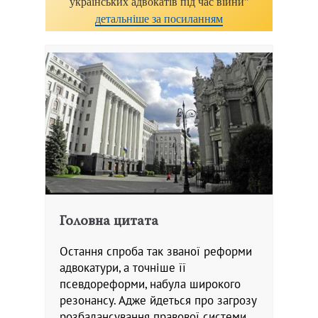
українських адвокатів під час війни"
детальніше за посиланням
Головна цитата
Остання спроба так званої реформи
адвокатури, а точніше її
псевдореформи, набула широкого
резонансу. Адже йдеться про загрозу
розбалансування правової системи