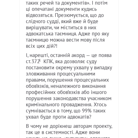
таких речей та документів». І потім
ці опечатані документи кудись
відвозяться. Презюмується, що до
слідчого судді, який вже й буде
вирішувати, чи міститься в них
адвокатська таємниця. Адже про яку
таємницю можна вести мову після
всіх цих дій?!
І, нарешті, останній акорд — це поява
1
ст.372
КПК, яка дозволяє суду
постановити окрему ухвалу у випадку
зловживання процесуальними
правами, порушення процесуальних
обов’язків, неналежного виконання
професійних обов’язків або іншого
порушення законодавства учасником
кримінального провадження. Хтось
сумнівається в тому, що 99% таких
ухвал буде проти адвокатів?
В чому не дорікнеш авторам проекту,
так це в системності. Адже вони