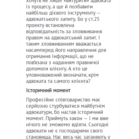
хочуть не лише «витурити» адвоката
із процесу, а ще й позбавити
найбільш дієвого інструменту —
адвокатського запиту. Бо у ст.25
проекту встановлена
відповідальність за зловживання
правом на адвокатський запит. І
таким зловживанням вважається
насамперед його направлення для
отримання інформації, що не
пов’язана з наданням правничої
допомоги клієнту. А хто це
уповноважений визначати, крім
адвоката та самого клієнта?
Історичний момент
Професійне співтовариство має
серйозно стурбуватися майбутнім
адвокатури, бо настав історичний
момент. Приймуть закон — і ми вже
нічого не зможемо вдіяти. Сьогодні
адвокати не є господарями свого
становища. Нас весь час заганяють у