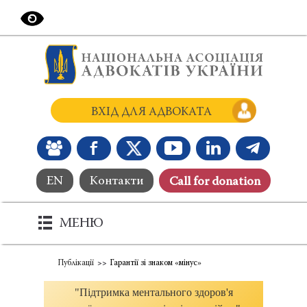
ВХІД ДЛЯ АДВОКАТА
EN
Контакти
Сall for donation
МЕНЮ
Публікації
Гарантії зі знаком «мінус»
"Підтримка ментального здоров'я