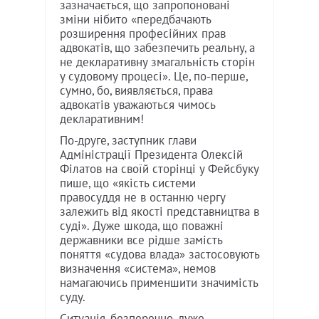
зазначається, що запропоновані
зміни нібито «передбачають
розширення професійних прав
адвокатів, що забезпечить реальну, а
не декларативну змагальність сторін
у судовому процесі». Це, по-перше,
сумно, бо, виявляється, права
адвокатів уважаються чимось
декларативним!
По-друге, заступник глави
Адміністрації Президента Олексій
Філатов на своїй сторінці у Фейсбуку
пише, що «якість системи
правосуддя не в останню чергу
залежить від якості представництва в
суді». Дуже шкода, що поважні
державники все рідше замість
поняття «судова влада» застосовують
визначення «система», немов
намагаючись применшити значимість
суду.
Ситуація, безперечно, дуже