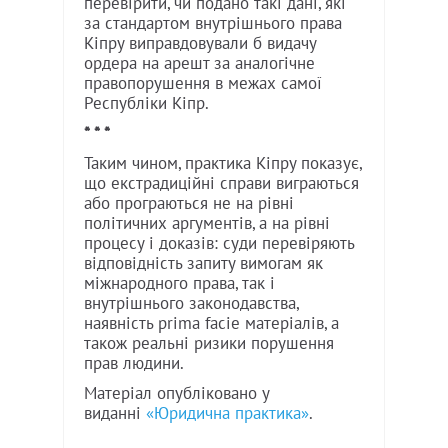
перевірити, чи подано такі дані, які
за стандартом внутрішнього права
Кіпру виправдовували б видачу
ордера на арешт за аналогічне
правопорушення в межах самої
Республіки Кіпр.
* * *
Таким чином, практика Кіпру показує,
що екстрадиційні справи виграються
або програються не на рівні
політичних аргументів, а на рівні
процесу і доказів: суди перевіряють
відповідність запиту вимогам як
міжнародного права, так і
внутрішнього законодавства,
наявність prima facie матеріалів, а
також реальні ризики порушення
прав людини.
Матеріал опубліковано у
виданні
«Юридична практика»
.