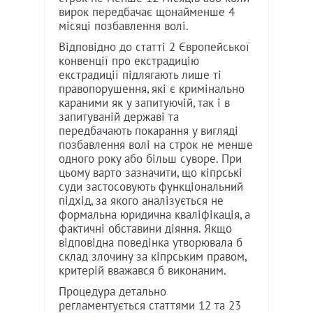
вирок передбачає щонайменше 4
місяці позбавлення волі.
Відповідно до статті 2 Європейської
конвенції про екстрадицію
екстрадиції підлягають лише ті
правопорушення, які є кримінально
караними як у запитуючій, так і в
запитуваній державі та
передбачають покарання у вигляді
позбавлення волі на строк не менше
одного року або більш суворе. При
цьому варто зазначити, що кіпрські
суди застосовують функціональний
підхід, за якого аналізується не
формальна юридична кваліфікація, а
фактичні обставини діяння. Якщо
відповідна поведінка утворювала б
склад злочину за кіпрським правом,
критерій вважався б виконаним.
Процедура детально
регламентується статтями 12 та 23