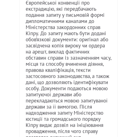
Європейської конвенції про
екстрадицію, які передбачають
подання запиту у письмовій формі
дипломатичними каналами до
Міністерства закордонних справ
Кіпру. До запиту мають бути додані
обов’язкові документи: оригінал або
засвідчена копія вироку чи ордера
на арешт, виклад фактичних
обставин справи із зазначенням часу,
місця та способу вчинення діяння,
правова кваліфікація, тексти
застосовного законодавства, а також
дані, що дозволяють ідентифікувати
особу. Документи подаються мовою
запитуючої держави або
перекладаються мовою запитуваної
держави за її вимогою. Після
надходження запиту Міністерство
юстиції та громадського порядку
Кіпру видає дозвіл на ініціювання
провадження, після чого справу