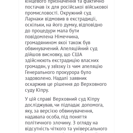
кінцевого призначення та фактично
постачав їх для російської військової
промисловості. Окружний суд
Ларнаки відмовив в екстрадиції,
оскільки, на його думку, відповідно
до процедури мала бути
повідомлена Німеччина,
громадянином якої також був
обвинувачений. Апеляційний суд
дійшов висновку, що США
здійснюють екстрадицію власних
громадян, у зв’язку із чим апеляцію
Генерального прокурора було
задоволено. Надалі заявник
оскаржив це рішення до Верховного
суду Кіпру.
У цій справі Верховний суд Кіпру
досліджував, чи підпадає допомога,
яку, за версією обвинувачення,
надавала особа, під поняття
політичного злочину. З огляду на
відсутність чіткого та універсального