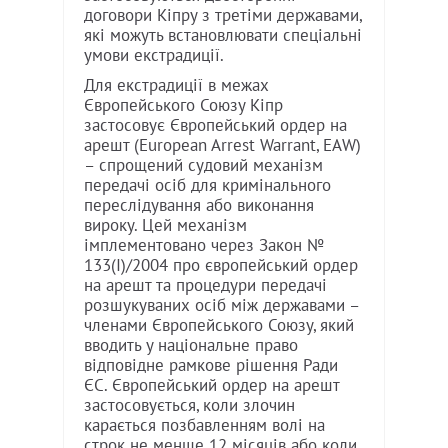
договори Кіпру з третіми державами,
які можуть встановлювати спеціальні
умови екстрадиції.
Для екстрадиції в межах
Європейського Союзу Кіпр
застосовує Європейський ордер на
арешт (European Arrest Warrant, EAW)
– спрощений судовий механізм
передачі осіб для кримінального
переслідування або виконання
вироку. Цей механізм
імплементовано через Закон №
133(I)/2004 про європейський ордер
на арешт та процедури передачі
розшукуваних осіб між державами –
членами Європейського Союзу, який
вводить у національне право
відповідне рамкове рішення Ради
ЄС. Європейський ордер на арешт
застосовується, коли злочин
карається позбавленням волі на
строк не менше 12 місяців або коли