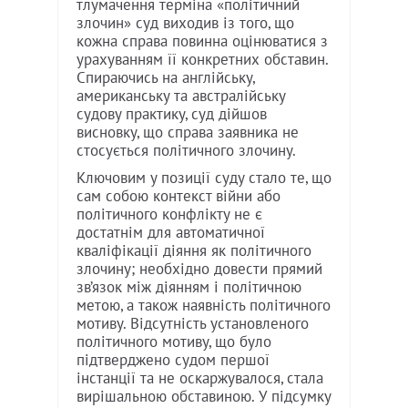
тлумачення терміна «політичний
злочин» суд виходив із того, що
кожна справа повинна оцінюватися з
урахуванням її конкретних обставин.
Спираючись на англійську,
американську та австралійську
судову практику, суд дійшов
висновку, що справа заявника не
стосується політичного злочину.
Ключовим у позиції суду стало те, що
сам собою контекст війни або
політичного конфлікту не є
достатнім для автоматичної
кваліфікації діяння як політичного
злочину; необхідно довести прямий
зв’язок між діянням і політичною
метою, а також наявність політичного
мотиву. Відсутність установленого
політичного мотиву, що було
підтверджено судом першої
інстанції та не оскаржувалося, стала
вирішальною обставиною. У підсумку