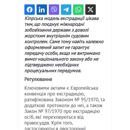
Кіпрська модель екстрадиції цікава
тим, що поєднує міжнародні
зобов’язання держави з доволі
жорстким внутрішнім судовим
контролем. Саме тому навіть належно
оформлений запит не гарантує
передачу особи, якщо не витримано
вимог національного закону або не
підтверджено необхідних
процесуальних передумов.
Регулювання
Ключовими актами є Європейська
конвенція про екстрадицію,
ратифікована Законом № 95/1970, та
додаткові протоколи до неї, а також
Закон № 97/1970 про екстрадицію
осіб, які переховуються від
правосуддя. Крім того,
застосовуються двосторонні