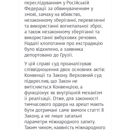
переслідуванням у Російській
Федерації за обвинуваченням у
змові, замаху на вбивство,
незаконному зберіганні, перевезенні
та використанні вогнепальної зброї,
а також незаконному зберіганні та
використанні вибухових речовин.
Надалі клопотання про екстрадицію
було відхилено, а заявника
депортовано до Грузії.
У цій справі суд проаналізував
співвідношення двох основних актів:
Конвенції та Закону. Верховний суд
підкреслив, що Закон не
витісняється Конвенцією, а
функціонує як внутрішній механізм
її реалізації. Отже, для законності
тимчасового ордера на арешт мають
бути дотримані саме вимоги статті 8
Закону, а не лише загальні
параметри міжнародного запиту.
Таким чином, наявність міжнародного