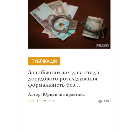
ПУБЛІКАЦІЯ
ПУБ
ну
Запобіжний захід на стадії
Дифа
ила
досудового розслідування —
має 
формальність без…
Автор
Автор: Юридична практика
17:29 Чт
867
12:51 Пн
29.06.26
1309