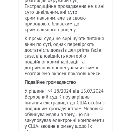
розглядає окружний суд.
Екстрадиційне провадження не є ані
суто цивільним, ані суто
кримінальним, але за своєю
природою є близьким до
кримінального процесу.
Кіпрські суди не вирішують питання
вини по суті, однак перевіряють
достатність доказів для prima facie
case, відповідність критерію
подвійної криміналізації та
дотримання процесуальних вимог.
Розглянемо окремі показові кейси.
Подвійне громадянство
У рішенні № 18/2024 від 15.07.2024
Верховний суд Кіпру вирішив
питання екстрадиції до США особи з
подвійним громадянством. Чоловіка
обвинувачували в тому, що він
закуповував електронні компоненти
у США, вводив в оману щодо їх