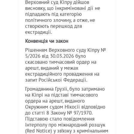
Верховний суд Кіпру дійшов
висновку, що інкриміновані дії не
підпадають під категорію
політичного злочину, а отже, не
створюють перешкод для
екстрадиції.
Конвенція чи закон
Рішенням Верховного суду Кіпру №
5/2026 від 30.03.2026 було
скасовано тимчасовий ордер на
арешт, виданий у межах
екстрадиційного провадження на
запит Російської Федерації.
Громадянина Грузії, було затримано
на Кіпрі на підставі тимчасового
ордера на арешт, виданого
Окружним судом Нікосії відповідно
до статті 8 Закону № 97/1970.
Підставою стало повідомлення
Інтерполу про міжнародний розшук
(Red Notice) у зв’язку з кримінальним