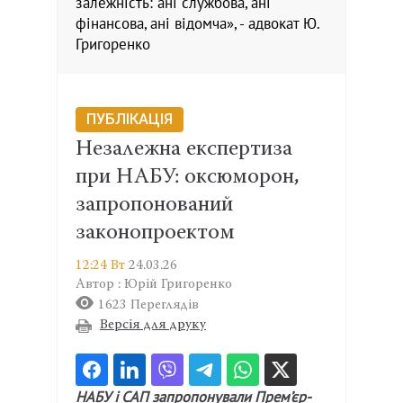
залежність: ані службова, ані
фінансова, ані відомча», - адвокат Ю.
Григоренко
ПУБЛІКАЦІЯ
Незалежна експертиза
при НАБУ: оксюморон,
запропонований
законопроектом
12:24 Вт
24.03.26
Автор : Юрій Григоренко
1623 Переглядів
Версія для друку
НАБУ і САП запропонували Прем’єр-