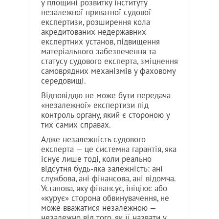
у площині розвитку інституту
незалежної приватної судової
експертизи, розширення кола
акредитованих недержавних
експертних установ, підвищення
матеріального забезпечення та
статусу судового експерта, зміцнення
самоврядних механізмів у фаховому
середовищі.
Відповіддю не може бути передача
«незалежної» експертизи під
контроль органу, який є стороною у
тих самих справах.
Адже незалежність судового
експерта — це системна гарантія, яка
існує лише тоді, коли реально
відсутня будь-яка залежність: ані
службова, ані фінансова, ані відомча.
Установа, яку фінансує, ініціює або
«курує» сторона обвинувачення, не
може вважатися незалежною —
незалежно від того, як її назвати у