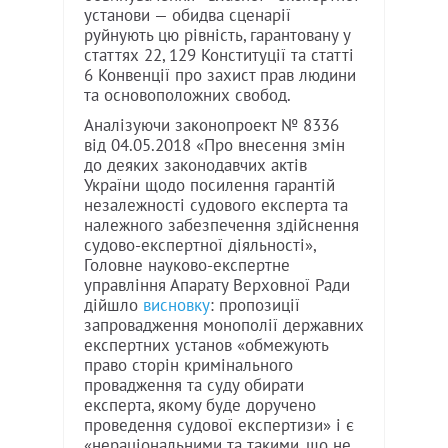
установи — обидва сценарії
руйнують цю рівність, гарантовану у
статтях 22, 129 Конституції та статті
6 Конвенції про захист прав людини
та основоположних свобод.
Аналізуючи законопроект № 8336
від 04.05.2018 «Про внесення змін
до деяких законодавчих актів
України щодо посилення гарантій
незалежності судового експерта та
належного забезпечення здійснення
судово-експертної діяльності»,
Головне науково-експертне
управління Апарату Верховної Ради
дійшло
висновку
: пропозиції
запровадження монополії державних
експертних установ «обмежують
право сторін кримінального
провадження та суду обирати
експерта, якому буде доручено
проведення судової експертизи» і є
«нераціональними та такими, що не