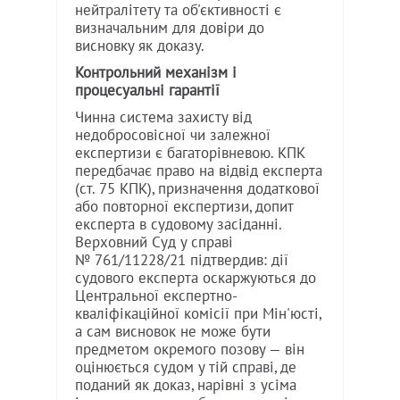
нейтралітету та об'єктивності є
визначальним для довіри до
висновку як доказу.
Контрольний механізм і
процесуальні гарантії
Чинна система захисту від
недобросовісної чи залежної
експертизи є багаторівневою. КПК
передбачає право на відвід експерта
(ст. 75 КПК), призначення додаткової
або повторної експертизи, допит
експерта в судовому засіданні.
Верховний Суд у справі
№ 761/11228/21 підтвердив: дії
судового експерта оскаржуються до
Центральної експертно-
кваліфікаційної комісії при Мін'юсті,
а сам висновок не може бути
предметом окремого позову — він
оцінюється судом у тій справі, де
поданий як доказ, нарівні з усіма