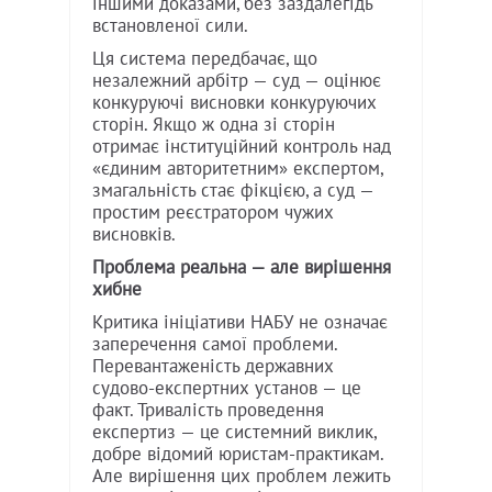
іншими доказами, без заздалегідь
встановленої сили.
Ця система передбачає, що
незалежний арбітр — суд — оцінює
конкуруючі висновки конкуруючих
сторін. Якщо ж одна зі сторін
отримає інституційний контроль над
«єдиним авторитетним» експертом,
змагальність стає фікцією, а суд —
простим реєстратором чужих
висновків.
Проблема реальна — але вирішення
хибне
Критика ініціативи НАБУ не означає
заперечення самої проблеми.
Перевантаженість державних
судово-експертних установ — це
факт. Тривалість проведення
експертиз — це системний виклик,
добре відомий юристам-практикам.
Але вирішення цих проблем лежить