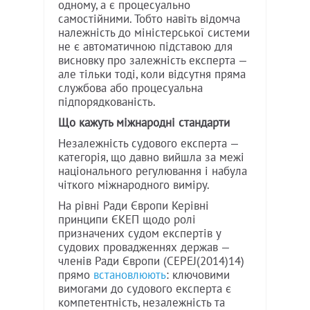
одному, а є процесуально
самостійними. Тобто навіть відомча
належність до міністерської системи
не є автоматичною підставою для
висновку про залежність експерта —
але тільки тоді, коли відсутня пряма
службова або процесуальна
підпорядкованість.
Що кажуть міжнародні стандарти
Незалежність судового експерта —
категорія, що давно вийшла за межі
національного регулювання і набула
чіткого міжнародного виміру.
На рівні Ради Європи Керівні
принципи ЄКЕП щодо ролі
призначених судом експертів у
судових провадженнях держав —
членів Ради Європи (CEPEJ(2014)14)
прямо
встановлюють
: ключовими
вимогами до судового експерта є
компетентність, незалежність та