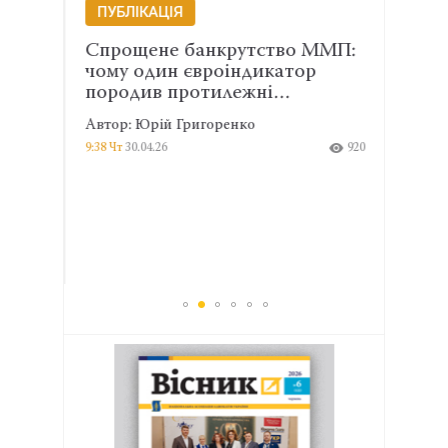
ПУБЛІКАЦІЯ
ПУБ
ди:
Спрощене банкрутство ММП:
Неза
чому один євроіндикатор
НАБУ
породив протилежні…
зап
зако
Автор: Юрій Григоренко
Автор
866
9:38 Чт
30.04.26
920
12:24 Вт