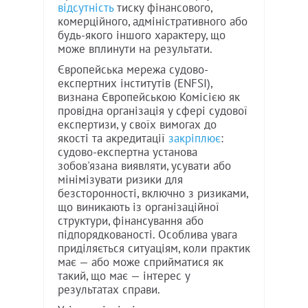
відсутність
тиску фінансового,
комерційного, адміністративного або
будь-якого іншого характеру, що
може вплинути на результати.
Європейська мережа судово-
експертних інститутів (ENFSI),
визнана Європейською Комісією як
провідна організація у сфері судової
експертизи, у своїх вимогах до
якості та акредитації
закріплює
:
судово-експертна установа
зобов'язана виявляти, усувати або
мінімізувати ризики для
безсторонності, включно з ризиками,
що виникають із організаційної
структури, фінансування або
підпорядкованості. Особлива увага
приділяється ситуаціям, коли практик
має — або може сприйматися як
такий, що має — інтерес у
результатах справи.