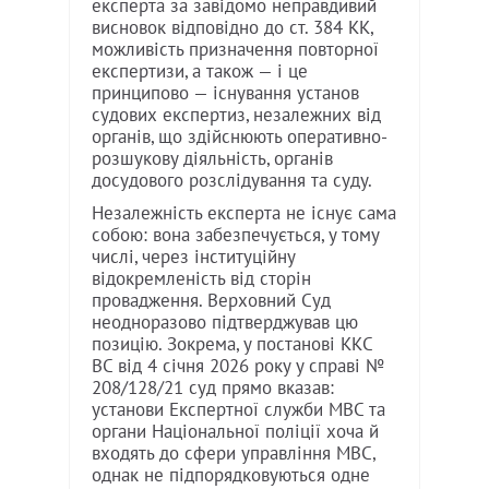
експерта за завідомо неправдивий
висновок відповідно до ст. 384 КК,
можливість призначення повторної
експертизи, а також — і це
принципово — існування установ
судових експертиз, незалежних від
органів, що здійснюють оперативно-
розшукову діяльність, органів
досудового розслідування та суду.
Незалежність експерта не існує сама
собою: вона забезпечується, у тому
числі, через інституційну
відокремленість від сторін
провадження. Верховний Суд
неодноразово підтверджував цю
позицію. Зокрема, у постанові ККС
ВС від 4 січня 2026 року у справі №
208/128/21 суд прямо вказав:
установи Експертної служби МВС та
органи Національної поліції хоча й
входять до сфери управління МВС,
однак не підпорядковуються одне