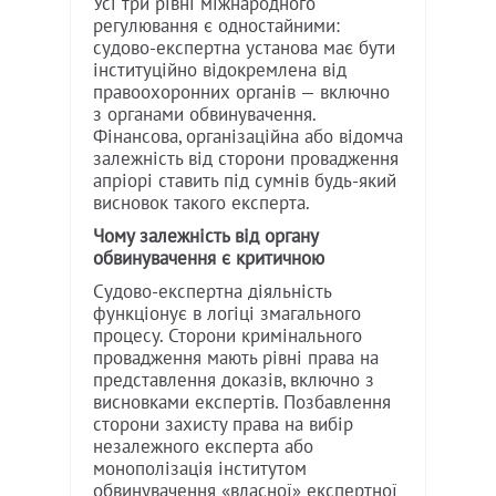
Усі три рівні міжнародного
регулювання є одностайними:
судово-експертна установа має бути
інституційно відокремлена від
правоохоронних органів — включно
з органами обвинувачення.
Фінансова, організаційна або відомча
залежність від сторони провадження
апріорі ставить під сумнів будь-який
висновок такого експерта.
Чому залежність від органу
обвинувачення є критичною
Судово-експертна діяльність
функціонує в логіці змагального
процесу. Сторони кримінального
провадження мають рівні права на
представлення доказів, включно з
висновками експертів. Позбавлення
сторони захисту права на вибір
незалежного експерта або
монополізація інститутом
обвинувачення «власної» експертної