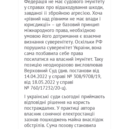
Федерація не має судового імунітету
у справах про відшкодування шкоди,
завданої її збройною агресією. Хоча
«рівний над рівними не має влади і
юрисдикції» – це базовий принцип
міжнародного права, необхідною
умовою його дотримання є взаємне
визнання суверенітету. Оскільки РФ
порушила суверенітет України, вона
сама позбавила себе права
посилатися на власний імунітет. Таку
позицію неодноразово висловлював
Верховний Суд (див. постанови від
14.04.2022 у справі № 308/9708/19,
від 18.05.2022 у справі
№ 760/17232/20-ц).
І українські суди сьогодні приймають
відповідні рішення на користь
постраждалих. У практиці автора
власник сонячної електростанції
зазнав пошкоджень майна внаслідок
обстрілів. Сума позову становила