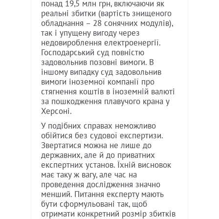
понад 19,5 млн грн, включаючи як
реальні збитки (вартість знищеного
обладнання – 28 сонячних модулів),
так і упущену вигоду через
недовироблення електроенергії.
Господарський суд повністю
задовольнив позовні вимоги. В
іншому випадку суд задовольнив
вимоги іноземної компанії про
стягнення коштів в іноземній валюті
за пошкодження плавучого крана у
Херсоні.
У подібних справах неможливо
обійтися без судової експертизи.
Звертатися можна не лише до
державних, але й до приватних
експертних установ. Їхній висновок
має таку ж вагу, але час на
проведення дослідження значно
менший. Питання експерту мають
бути сформульовані так, щоб
отримати конкретний розмір збитків