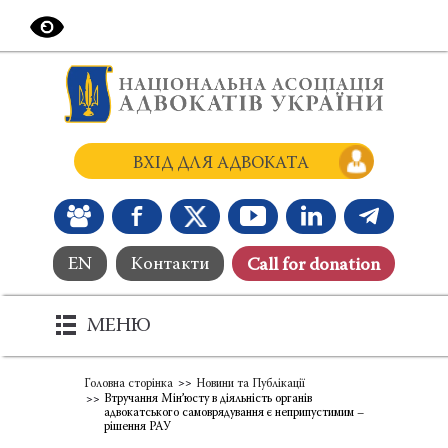
ВХІД ДЛЯ АДВОКАТА
EN
Контакти
Сall for donation
МЕНЮ
Головна сторінка
Новини та Публікації
Втручання Мін’юсту в діяльність органів
адвокатського самоврядування є неприпустимим –
рішення РАУ