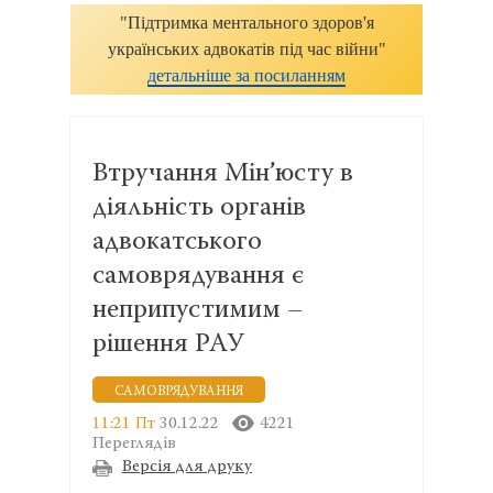
"Підтримка ментального здоров'я
українських адвокатів під час війни"
детальніше за посиланням
Втручання Мін’юсту в
діяльність органів
адвокатського
самоврядування є
неприпустимим –
рішення РАУ
САМОВРЯДУВАННЯ
11:21 Пт
30.12.22
4221
Переглядів
Версія для друку