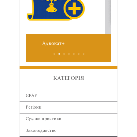
Звіт 
№6 червень 2026
КАТЕГОРІЯ
ЄРАУ
Регіони
Cудова практика
Законодавство