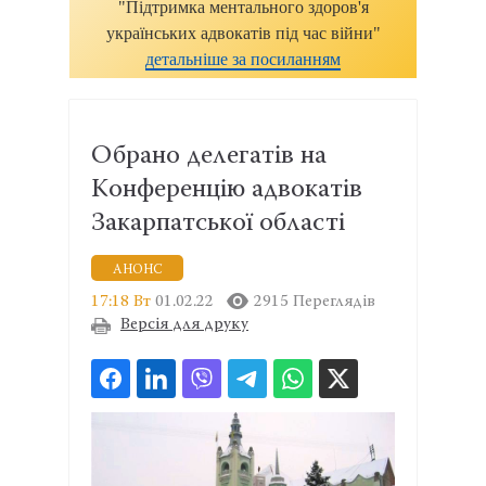
"Підтримка ментального здоров'я
українських адвокатів під час війни"
детальніше за посиланням
Обрано делегатів на
Конференцію адвокатів
Закарпатської області
АНОНС
17:18 Вт
01.02.22
2915 Переглядів
Версія для друку