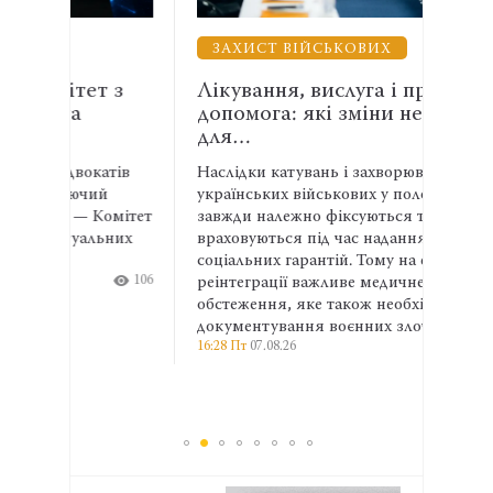
ЗАХИСТ ВІЙСЬКОВИХ
ВЗ
 з
Лікування, вислуга і правнича
Енер
допомога: які зміни необхідні
АСР
для…
спів
атів
Наслідки катувань і захворювання
Адвок
й
українських військових у полоні не
експе
омітет
завжди належно фіксуються та
права
ьних
враховуються під час надання
та ма
соціальних гарантій. Тому на етапі
ширші
106
реінтеграції важливе медичне
профе
13:04 П
обстеження, яке також необхідне для
документування воєнних злочинів.
16:28 Пт
07.08.26
189