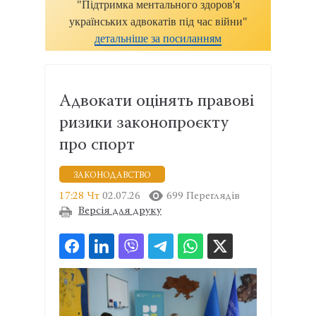
"Підтримка ментального здоров'я
українських адвокатів під час війни"
детальніше за посиланням
Адвокати оцінять правові
ризики законопроєкту
про спорт
ЗАКОНОДАВСТВО
17:28 Чт
02.07.26
699 Переглядів
Версія для друку