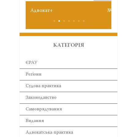
Звіт 
№6 червень 2026
КАТЕГОРІЯ
ЄРАУ
Регіони
Cудова практика
Законодавство
Самоврядування
Видання
Адвокатська практика