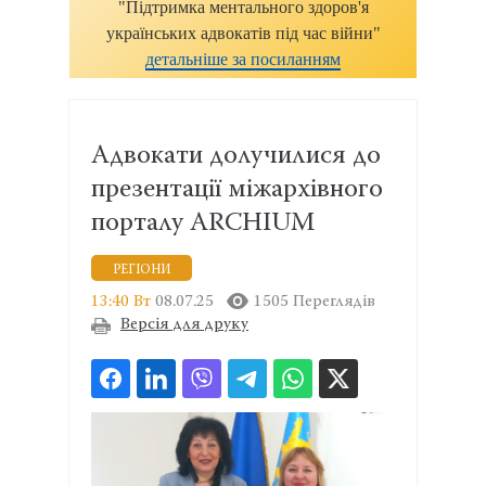
"Підтримка ментального здоров'я
українських адвокатів під час війни"
детальніше за посиланням
Адвокати долучилися до
презентації міжархівного
порталу ARCHIUM
РЕГІОНИ
13:40 Вт
08.07.25
1505 Переглядів
Версія для друку