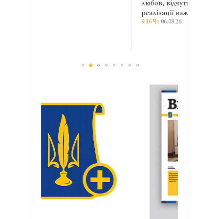
любов, відчуття значущості або
доку
реалізації важливої ідеї.
прид
9:16 Чт
06.08.26
153
спря
14:31 