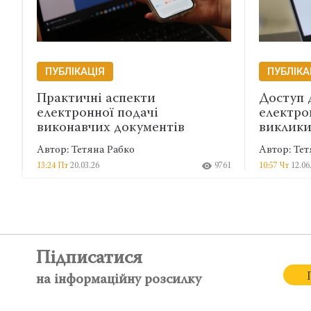
ПУБЛІКАЦІЯ
ПУБЛІКА
Практичні аспекти
Доступ 
електронної подачі
електрон
виконавчих документів
виклик
Автор: Тетяна Рабко
Автор: Тет
13:24 Пт
20.03.26
9761
10:57 Чт
12.06
Підписатися
на інформаційну розсилку