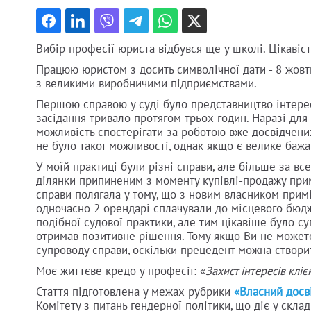
Вибір професії юриста відбувся ще у школі. Цікавіст
Працюю юристом з досить символічної дати - 8 жовтн
з великими виробничими підприємствами.
Першою справою у суді було представництво інтерес
засідання тривало протягом трьох годин. Наразі для
можливість спостерігати за роботою вже досвідчених
не було такої можливості, однак якщо є велике бажа
У моїй практиці були різні справи, але більше за в
ділянки припиненим з моменту купівлі-продажу примі
справи полягала у тому, що з новим власником прим
одночасно 2 орендарі сплачували до місцевого бюдж
подібної судової практики, але тим цікавіше було с
отримав позитивне рішення. Тому якщо Ви не можете 
супроводу справи, оскільки прецедент можна створи
Моє життєве кредо у професії: «
Захист інтересів клі
Стаття підготовлена у межах рубрики
«Власний досві
Комітету з питань гендерної політики, що діє у скла