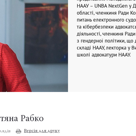
НААУ – UNBA NextGen у Д
області, членкиня Ради Ко
питань електронного суд
та кібербезпеки адвокатс
діяльності, членкиня Ради
з гендерної політики, що д
складі НААУ, лекторка у В
школі адвокатури НААУ.
етяна Рабко
Версія для друку
лядів