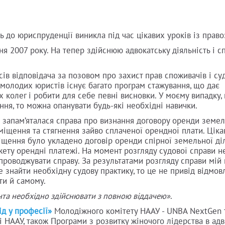
ь до юриспруденції виникла під час цікавих уроків із право
я 2007 року. На тепер здійснюю адвокатську діяльність і 
ів відповідача за позовом про захист прав споживачів і су
 молодих юристів існує багато програм стажування, що дає
 колег і робити для себе певні висновки. У моєму випадку, 
ння, то можна опанувати будь-які необхідні навички.
се запам’яталася справа про визнання договору оренди земел
щення та стягнення зайво сплаченої орендної плати. Цікав
іщення було укладено договір оренди спірної земельної ді
ету орендні платежі. На момент розгляду судової справи н
упроводжувати справу. За результатами розгляду справи мій 
знайти необхідну судову практику, то це не привід відмов
ти й самому.
єнта необхідно здійснювати з повною віддачею»
.
д у професії»
Молодіжного комітету НААУ - UNBA NextGen 
ді НААУ, також Програми з розвитку жіночого лідерства в адв