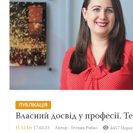
ПУБЛІКАЦІЯ
Власний досвід у професії. Т
11:51 Пт
17.02.23
Автор : Тетяна Рабко
4457 Перег