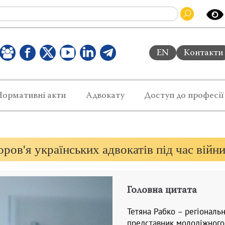
EN
Контакти
Нормативні акти
Адвокату
Доступ до професії
ров'я українських адвокатів під час війн
Головна цитата
Тетяна Рабко – регіональ
представник молодіжного