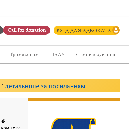
Сall for donation
ВХІД ДЛЯ АДВОКАТА
Громадянам
НААУ
Самоврядування
и"
детальніше за посиланням
ний
 комітету