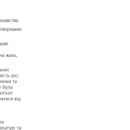
знавства.
співпрацюю
дове
на жаль,
ьної
ість цієї
лянки та
е було
клієнт
лятися від
та
окатурі та