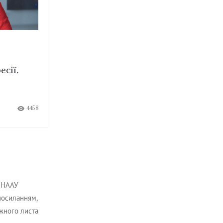
есії.
4458
к НААУ
посиланням,
ожного листа