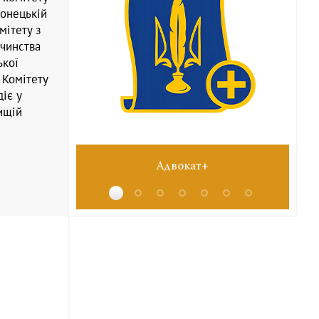
онецькій
мітету з
очинства
ької
 Комітету
іє у
ищій
Адвокат+
№6 черв