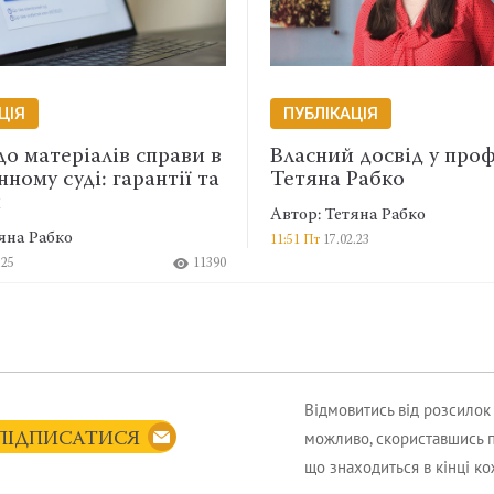
ЦІЯ
ПУБЛІКАЦІЯ
до матеріалів справи в
Власний досвід у проф
ному суді: гарантії та
Тетяна Рабко
и
Автор: Тетяна Рабко
яна Рабко
11:51 Пт
17.02.23
.25
11390
Відмовитись від розсило
можливо, скориставшись 
ПІДПИСАТИСЯ
що знаходиться в кінці к