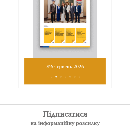
Звіт з
№6 червень 2026
Підписатися
на інформаційну розсилку