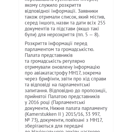
якому служило розкриття
відповідної інформації. Заявники
також отримали список, який містив,
серед іншого, назви та дати всіх 255
документів та підстави (якщо такі
були) для нерозкриття (пп. 5 — 8).
Розкриття інформації перед
парламентом та громадськістю.
Палата представників
та громадськість регулярно
отримували оновлену інформацію
про авіакатастрофу MH17, зокрема
через брифінги, звіти про хід справи
та відповіді на парламентські
запитання. Відповідно до пропозиції,
прийнятої Палатою представників
у 2016 році (Парламентські
документи, Нижня палата парламенту
(Kamerstukken II ) 2015/16, 33 997,
№ 73), документи, пов’язані з MH17,
зберігаються для передачі
до Національного архіву, частково