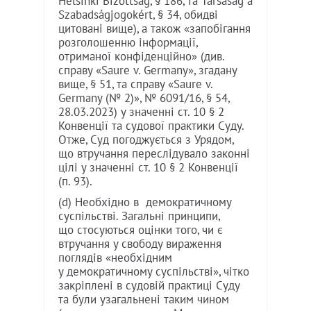
Helsinki Bizottság, § 186, та Társaság a
Szabadságjogokért, § 34, обидві
цитовані вище), а також «запобігання
розголошенню інформації,
отриманої конфіденційно» (див.
справу «Saure v. Germany», згадану
вище, § 51, та справу «Saure v.
Germany (№ 2)», № 6091/16, § 54,
28.03.2023) у значенні ст. 10 § 2
Конвенції та судової практики Суду.
Отже, Суд погоджується з Урядом,
що втручання переслідувало законні
цілі у значенні ст. 10 § 2 Конвенції
(п. 93).
(d) Необхідно в демократичному
суспільстві. Загальні принципи,
що стосуються оцінки того, чи є
втручання у свободу вираження
поглядів «необхідним
у демократичному суспільстві», чітко
закріплені в судовій практиці Суду
та були узагальнені таким чином