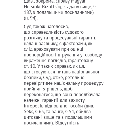
(див., зокрема, справу Magyar
Helsinki Bizottság, згадану вище, §
187, з подальшими посиланнями)
(п. 94).
Суд також наголосив,
що справедливість судового
розгляду та процесуальні гарантії,
надані заявнику, є факторами, які
слід враховувати при оцінці
пропорційності втручання у свободу
вираження поглядів, гарантовану
ст. 10. У таких справах, як ця,
що стосуються питань національної
безпеки, Суд, отже, ретельно
перевірятиме національну процедуру
прийняття рішень, щоб
переконатися, що вона передбачала
належні гарантії для захисту
інтересів відповідної особи (див.
Šeks, § 65, та Saure, § 54, обидва
цитовані вище та з подальшими
посиланнями). Відсутність