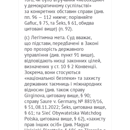
у демократичному суспільстві»
за конкретних обставин справи (див.
пп. 96 — 112 нижче; порівняйте
Gafiuc, § 75, та Šeks, § 61, обидва
цитовані вище) (п. 92).
(с) Легітимна мета. Суд вважає,
що підстави, передбачені в Законі
про прозорість державного
управління (див. пункт 91 вище),
відповідають низці законних цілей,
визначених у ст. 10 § 2 Конвенції.
Зокрема, вони стосуються
«національної безпеки» та захисту
державних таємниць і міжнародних
відносин (див. також справу
Girginova, цитовану вище, § 90;
справу Saure v. Germany, № 8819/16,
§ 51, 08.11.2022; Šeks, цитована вище,
§ 61; та Sieć Obywatelska Watchdog
Polska, цитована вище, § 62), «захисту
прав інших осіб» (див. Magyar