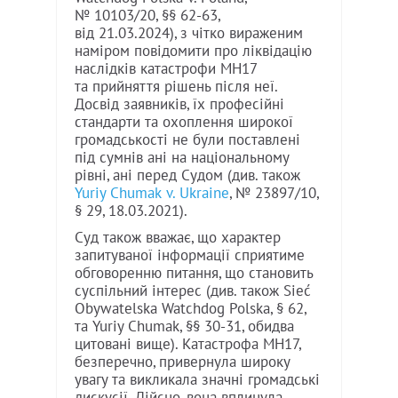
№ 10103/20, §§ 62-63,
від 21.03.2024), з чітко вираженим
наміром повідомити про ліквідацію
наслідків катастрофи MH17
та прийняття рішень після неї.
Досвід заявників, їх професійні
стандарти та охоплення широкої
громадськості не були поставлені
під сумнів ані на національному
рівні, ані перед Судом (див. також
Yuriy Chumak v. Ukraine
, № 23897/10,
§ 29, 18.03.2021).
Суд також вважає, що характер
запитуваної інформації сприятиме
обговоренню питання, що становить
суспільний інтерес (див. також Sieć
Obywatelska Watchdog Polska, § 62,
та Yuriy Chumak, §§ 30-31, обидва
цитовані вище). Катастрофа MH17,
безперечно, привернула широку
увагу та викликала значні громадські
дискусії. Дійсно, вона вплинула