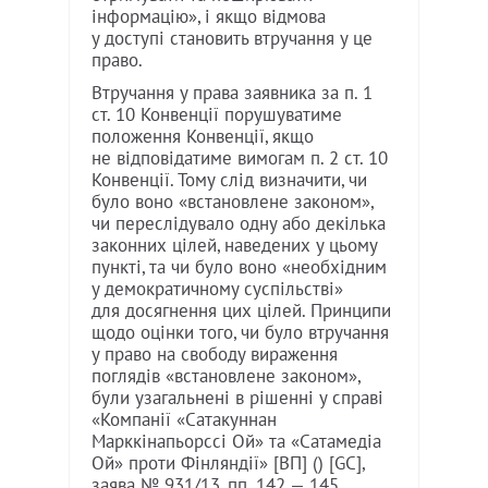
інформацію», і якщо відмова
у доступі становить втручання у це
право.
Втручання у права заявника за п. 1
ст. 10 Конвенції порушуватиме
положення Конвенції, якщо
не відповідатиме вимогам п. 2 ст. 10
Конвенції. Тому слід визначити, чи
було воно «встановлене законом»,
чи переслідувало одну або декілька
законних цілей, наведених у цьому
пункті, та чи було воно «необхідним
у демократичному суспільстві»
для досягнення цих цілей. Принципи
щодо оцінки того, чи було втручання
у право на свободу вираження
поглядів «встановлене законом»,
були узагальнені в рішенні у справі
«Компанії «Сатакуннан
Марккінапьорссі Ой» та «Сатамедіа
Ой» проти Фінляндії» [ВП] () [GC],
заява № 931/13, пп. 142 — 145,