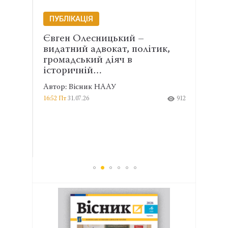
ПУБЛІКАЦІЯ
ПУБ
Євген Олесницький –
Забо
видатний адвокат, політик,
можл
го
громадський діяч в
пере
історичній…
кон
Автор: Вісник НААУ
Автор
2533
16:52 Пт
31.07.26
912
13:14 П