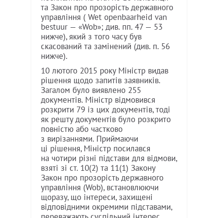
та Закон про прозорість державного
управління ( Wet openbaarheid van
bestuur — «Wob»; див. пп. 47 — 53
нижче), який з того часу був
скасований та замінений (див. п. 56
нижче).
10 лютого 2015 року Міністр видав
рішення щодо запитів заявників.
Загалом було виявлено 255
документів. Міністр відмовився
розкрити 79 із цих документів, тоді
як решту документів було розкрито
повністю або частково
з вирізаннями. Приймаючи
ці рішення, Міністр посилався
на чотири різні підстави для відмови,
взяті зі ст. 10(2) та 11(1) Закону
Закон про прозорість державного
управління (Wob), встановлюючи
щоразу, що інтереси, захищені
відповідними окремими підставами,
переважають суспільний інтерес,