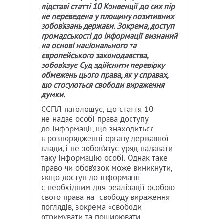
підставі статті 10 Конвенції до сих пір
не переведена у площину позитивних
зобов’язань держави. Зокрема, доступ
громадськості до інформації визнаний
на основі національного та
європейського законодавства,
зобов’язує Суд здійснити перевірку
обмежень цього права, як у справах,
що стосуються свободи вираження
думки.
ЄСПЛ наголошує, що стаття 10
не надає особі права доступу
до інформації, що знаходиться
в розпорядженні органу державної
влади, і не зобов’язує уряд надавати
таку інформацію особі. Однак таке
право чи обов’язок може виникнути,
якщо доступ до інформації
є необхідним для реалізації особою
свого права на свободу вираження
поглядів, зокрема «свободи
отримувати та поширювати