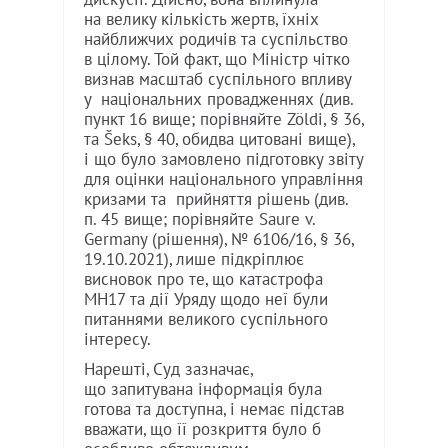
на велику кількість жертв, їхніх
найближчих родичів та суспільство
в цілому. Той факт, що Міністр чітко
визнав масштаб суспільного впливу
у національних провадженнях (див.
пункт 16 вище; порівняйте Zöldi, § 36,
та Šeks, § 40, обидва цитовані вище),
і що було замовлено підготовку звіту
для оцінки національного управління
кризами та прийняття рішень (див.
п. 45 вище; порівняйте Saure v.
Germany (рішення), № 6106/16, § 36,
19.10.2021), лише підкріплює
висновок про те, що катастрофа
MH17 та дії Уряду щодо неї були
питаннями великого суспільного
інтересу.
Нарешті, Суд зазначає,
що запитувана інформація була
готова та доступна, і немає підстав
вважати, що її розкриття було б