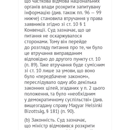
що часткова відмова національних
органів влади розкрити запитувану
інформацію (див. також пп. 96 — 99
нижче) становила втручання у права
заявників згідно зі ст. 10 § 1
Конвенції. Суд зазначає, що це
питання не оскаржувалося
сторонами. Тому він перейде
до розгляду питання про те, чи було
це втручання виправданим
відповідно до другого пункту ст. 10
(п. 89). Таке втручання буде сумісним
зі ст. 10 лише за умови, що воно
було «передбачене законом»,
переслідувало одну або декілька
законних цілей, згаданих у п. 2 цього
положення, та було «необхідним
у демократичному суспільстві» (див.
вищезгадану справу Magyar Helsinki
Bizottság, § 181) (п. 90).
(b) Законність. Суд зазначає,
що міністр відмовився розкрити