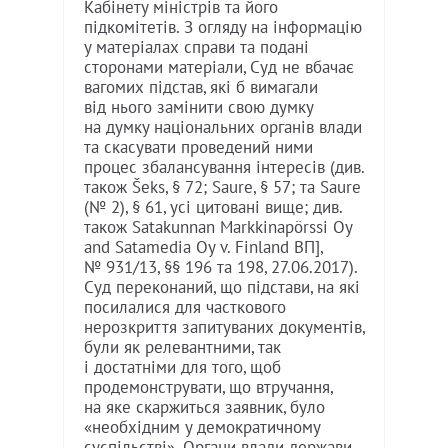
Кабінету міністрів та його
підкомітетів. З огляду на інформацію
у матеріалах справи та подані
сторонами матеріали, Суд не вбачає
вагомих підстав, які б вимагали
від нього замінити свою думку
на думку національних органів влади
та скасувати проведений ними
процес збалансування інтересів (див.
також Šeks, § 72; Saure, § 57; та Saure
(№ 2), § 61, усі цитовані вище; див.
також Satakunnan Markkinapörssi Oy
and Satamedia Oy v. Finland ВП],
№ 931/13, §§ 196 та 198, 27.06.2017).
Суд переконаний, що підстави, на які
посилалися для часткового
нерозкриття запитуваних документів,
були як релевантними, так
і достатніми для того, щоб
продемонструвати, що втручання,
на яке скаржиться заявник, було
«необхідним у демократичному
суспільстві». Органи влади держави-