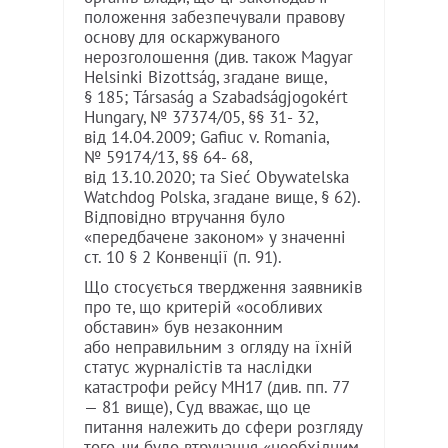
положення забезпечували правову
основу для оскаржуваного
нерозголошення (див. також Magyar
Helsinki Bizottság, згадане вище,
§ 185; Társaság a Szabadságjogokért
Hungary, № 37374/05, §§ 31- 32,
від 14.04.2009; Gafiuc v. Romania,
№ 59174/13, §§ 64- 68,
від 13.10.2020; та Sieć Obywatelska
Watchdog Polska, згадане вище, § 62).
Відповідно втручання було
«передбачене законом» у значенні
ст. 10 § 2 Конвенції (п. 91).
Що стосується твердження заявників
про те, що критерій «особливих
обставин» був незаконним
або неправильним з огляду на їхній
статус журналістів та наслідки
катастрофи рейсу MH17 (див. пп. 77
— 81 вище), Суд вважає, що це
питання належить до сфери розгляду
того, чи було втручання «необхідним