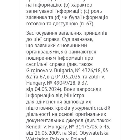
на інформацію; (b) характер
запитуваної інформації; (c) роль
заявника та (d) чи була інформація
готовою та доступною (п. 67).
Застосування загальних принципів
до цієї справи. Суд зазначає,
що заявники є новинними
організаціями, які займаються
поширенням інформації про
суспільні справи (див. також
Girginova v. Bulgaria, № 4326/18, §§
62 та 67, від 04.03.2025, та Zöldi v.
Hungary, № 49049/18, § 37,
від 04.05.2024). Вони запросили
інформацію від Міністра
для здійснення відповідних
підготовчих кроків у журналістській
діяльності на основі оригінальних
документальних джерел (див. також
Kenedi v. Hungary, № 31475/05, § 43,
від 26.05.2009, та Sieć Obywatelska
Watchdog Polska v. Poland,