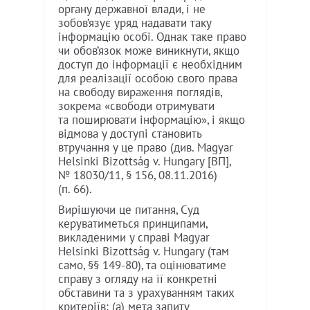
органу державної влади, і не
зобов’язує уряд надавати таку
інформацію особі. Однак таке право
чи обов’язок може виникнути, якщо
доступ до інформації є необхідним
для реалізації особою свого права
на свободу вираження поглядів,
зокрема «свободи отримувати
та поширювати інформацію», і якщо
відмова у доступі становить
втручання у це право (див. Magyar
Helsinki Bizottság v. Hungary [ВП],
№ 18030/11, § 156, 08.11.2016)
(п. 66).
Вирішуючи це питання, Суд
керуватиметься принципами,
викладеними у справі Magyar
Helsinki Bizottság v. Hungary (там
само, §§ 149-80), та оцінюватиме
справу з огляду на її конкретні
обставини та з урахуванням таких
критеріїв: (a) мета запиту