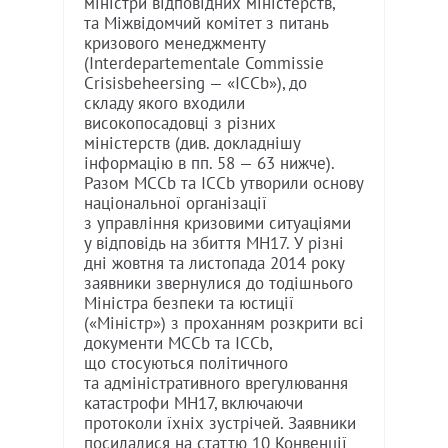
міністри відповідних міністерств,
та Міжвідомчий комітет з питань
кризового менеджменту
(Interdepartementale Commissie
Crisisbeheersing — «ICCb»), до
складу якого входили
високопосадовці з різних
міністерств (див. докладнішу
інформацію в пп. 58 — 63 нижче).
Разом MCCb та ICCb утворили основу
національної організації
з управління кризовими ситуаціями
у відповідь на збиття MH17. У різні
дні жовтня та листопада 2014 року
заявники звернулися до тодішнього
Міністра безпеки та юстиції
(«Міністр») з проханням розкрити всі
документи MCCb та ICCb,
що стосуються політичного
та адміністративного врегулювання
катастрофи MH17, включаючи
протоколи їхніх зустрічей. Заявники
посилалися на статтю 10 Конвенції