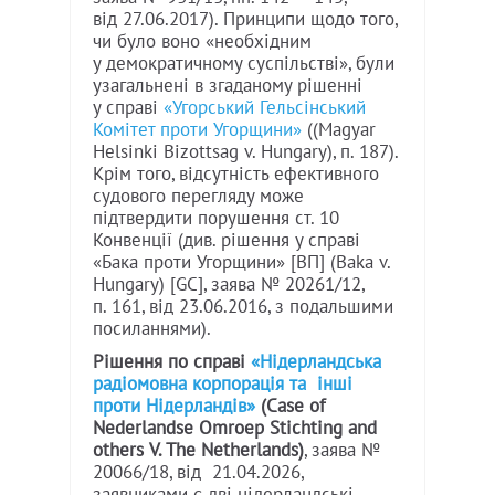
від 27.06.2017). Принципи щодо того,
чи було воно «необхідним
у демократичному суспільстві», були
узагальнені в згаданому рішенні
у справі
«Угорський Гельсінський
Комітет проти Угорщини»
((Magyar
Helsinki Bizottsag v. Hungary), п. 187).
Крім того, відсутність ефективного
судового перегляду може
підтвердити порушення ст. 10
Конвенції (див. рішення у справі
«Бака проти Угорщини» [ВП] (Baka v.
Hungary) [GC], заява № 20261/12,
п. 161, від 23.06.2016, з подальшими
посиланнями).
Рішення по справі
«Нідерландська
радіомовна корпорація та інші
проти Нідерландів»
(Case of
Nederlandse Omroep Stichting and
others V. The Netherlands)
, заява №
20066/18, від 21.04.2026,
заявниками є дві нідерландські