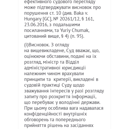
ефективного судового перегляду
може підтверджувати висновок про
порушення ст. 10 (див. Baka v.
Hungary [GC], № 20261/12, § 161,
23.06.2016, з подальшими
посиланнями, та Yuriy Chumak,
цитований вище, § 4) (п. 95).
(і)Висновок. З огляду
на вищевикладене, Суд вважає, що,
оцінюючи обставини, подані на їх
розгляд, міністр та Відділ
адміністративної юрисдикції
належним чином врахували
принципи та критерії, викладені в
судовій практиці Суду щодо
зважування інтересів у разі розгляду
запиту про розкриття інформації,
що перебуває у володінні держави.
При цьому особлива вага надавалася
конфіденційності внутрішніх
обговорень та попереднього
прийняття рішень на засіданнях