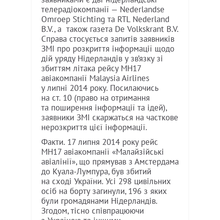
телерадіокомпанії — Nederlandse
Omroep Stichting та RTL Nederland
B.V., а також газета De Volkskrant B.V.
Справа стосується запитів заявників
ЗМІ про розкриття інформації щодо
дій уряду Нідерландів у зв’язку зі
збиттям літака рейсу MH17
авіакомпанії Malaysia Airlines
у липні 2014 року. Посилаючись
на ст. 10 (право на отримання
та поширення інформації та ідей),
заявники ЗМІ скаржаться на часткове
нерозкриття цієї інформації.
Факти. 17 липня 2014 року рейс
MH17 авіакомпанії «Малайзійські
авіалінії», що прямував з Амстердама
до Куала-Лумпура, був збитий
на сході України. Усі 298 цивільних
осіб на борту загинули, 196 з яких
були громадянами Нідерландів.
Згодом, тісно співпрацюючи