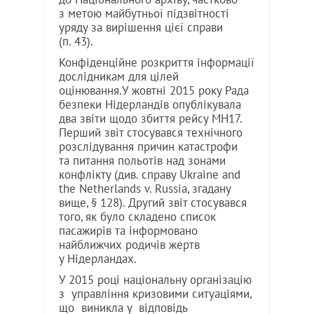
з метою майбутньої підзвітності
уряду за вирішення цієї справи
(п. 43).
Конфіденційне розкриття інформації
дослідникам для цілей
оцінювання.У жовтні 2015 року Рада
безпеки Нідерландів опублікувала
два звіти щодо збиття рейсу MH17.
Перший звіт стосувався технічного
розслідування причин катастрофи
та питання польотів над зонами
конфлікту (див. справу Ukraine and
the Netherlands v. Russia, згадану
вище, § 128). Другий звіт стосувався
того, як було складено список
пасажирів та інформовано
найближчих родичів жертв
у Нідерландах.
У 2015 році національну організацію
з управління кризовими ситуаціями,
що виникла у відповідь