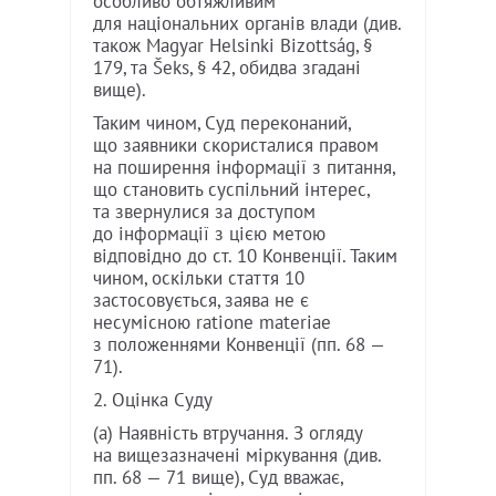
особливо обтяжливим
для національних органів влади (див.
також Magyar Helsinki Bizottság, §
179, та Šeks, § 42, обидва згадані
вище).
Таким чином, Суд переконаний,
що заявники скористалися правом
на поширення інформації з питання,
що становить суспільний інтерес,
та звернулися за доступом
до інформації з цією метою
відповідно до ст. 10 Конвенції. Таким
чином, оскільки стаття 10
застосовується, заява не є
несумісною ratione materiae
з положеннями Конвенції (пп. 68 —
71).
2. Оцінка Суду
(а) Наявність втручання. З огляду
на вищезазначені міркування (див.
пп. 68 — 71 вище), Суд вважає,