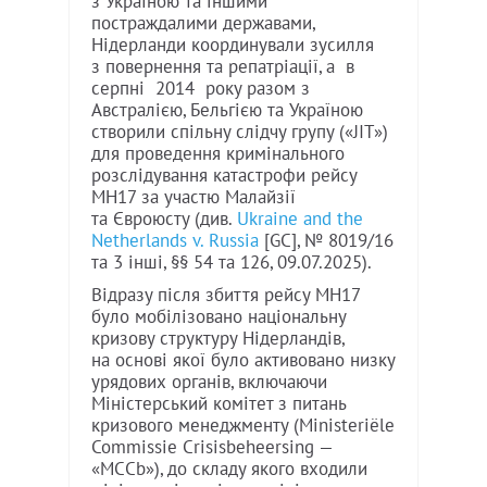
з Україною та іншими
постраждалими державами,
Нідерланди координували зусилля
з повернення та репатріації, а в
серпні 2014 року разом з
Австралією, Бельгією та Україною
створили спільну слідчу групу («JIT»)
для проведення кримінального
розслідування катастрофи рейсу
MH17 за участю Малайзії
та Євроюсту (див.
Ukraine and the
Netherlands v. Russia
[GC], № 8019/16
та 3 інші, §§ 54 та 126, 09.07.2025).
Відразу після збиття рейсу MH17
було мобілізовано національну
кризову структуру Нідерландів,
на основі якої було активовано низку
урядових органів, включаючи
Міністерський комітет з питань
кризового менеджменту (Ministeriële
Commissie Crisisbeheersing —
«MCCb»), до складу якого входили