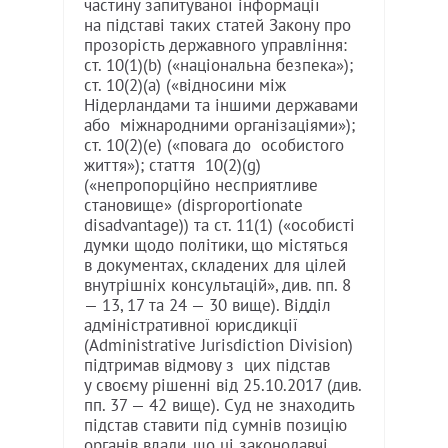
частину запитуваної інформації
на підставі таких статей Закону про
прозорість державного управління:
ст. 10(1)(b) («національна безпека»);
ст. 10(2)(a) («відносини між
Нідерландами та іншими державами
або міжнародними організаціями»);
ст. 10(2)(e) («повага до особистого
життя»); стаття 10(2)(g)
(«непропорційно несприятливе
становище» (disproportionate
disadvantage)) та ст. 11(1) («особисті
думки щодо політики, що містяться
в документах, складених для цілей
внутрішніх консультацій», див. пп. 8
— 13, 17 та 24 — 30 вище). Відділ
адміністративної юрисдикції
(Administrative Jurisdiction Division)
підтримав відмову з цих підстав
у своєму рішенні від 25.10.2017 (див.
пп. 37 — 42 вище). Суд не знаходить
підстав ставити під сумнів позицію
органів влади, що ці законодавчі