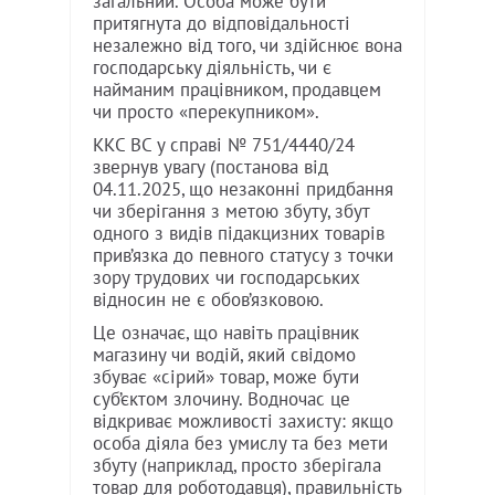
загальний. Особа може бути
притягнута до відповідальності
незалежно від того, чи здійснює вона
господарську діяльність, чи є
найманим працівником, продавцем
чи просто «перекупником».
ККС ВС у справі № 751/4440/24
звернув увагу (постанова від
04.11.2025, що незаконні придбання
чи зберігання з метою збуту, збут
одного з видів підакцизних товарів
прив’язка до певного статусу з точки
зору трудових чи господарських
відносин не є обов’язковою.
Це означає, що навіть працівник
магазину чи водій, який свідомо
збуває «сірий» товар, може бути
суб’єктом злочину. Водночас це
відкриває можливості захисту: якщо
особа діяла без умислу та без мети
збуту (наприклад, просто зберігала
товар для роботодавця), правильність