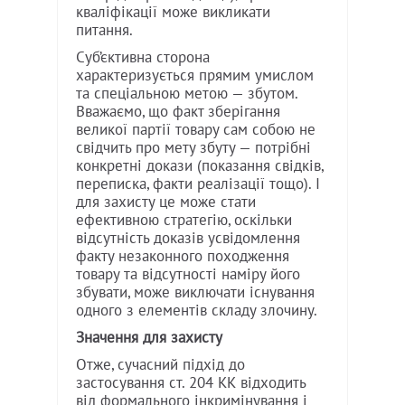
кваліфікації може викликати
питання.
Суб’єктивна сторона
характеризується прямим умислом
та спеціальною метою — збутом.
Вважаємо, що факт зберігання
великої партії товару сам собою не
свідчить про мету збуту — потрібні
конкретні докази (показання свідків,
переписка, факти реалізації тощо). І
для захисту це може стати
ефективною стратегію, оскільки
відсутність доказів усвідомлення
факту незаконного походження
товару та відсутності наміру його
збувати, може виключати існування
одного з елементів складу злочину.
Значення для захисту
Отже, сучасний підхід до
застосування ст. 204 КК відходить
від формального інкримінування і