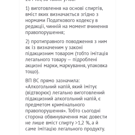
1) виготовлення на основі спиртів,
вміст яких визначається згідно з
нормами Податкового кодексу в
редакції, чинній на момент вчинення
правопорушення;
2) протиправного поводження з ним
як із визначеним у законі
підакцизним товаром (тобто імітація
легального товару — підроблені
акцизні марки, маркування, упаковка
тощо).
ВП ВС прямо зазначила:
«Алкогольний напій, який імітує
(відтворює) легально виготовлений
підакцизний алкогольний напій, є
предметом кримінального
правопорушення». Тобто сьогодні
сторона обвинувачення має довести
не лише вміст спирту >1,2 %, а й
саме імітацію легального продукту.