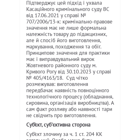
Підтверджує цей підхід і ухвала
Касаційного кримінального суду ВС
від 17.06.2021 у справі №
707/2006/13-к: кримінально-правове
значення має не лише формальна
належність товару до підакцизних,
але й спосіб його виготовлення,
маркування, походження та обіг.
Принципове значення для практики
має і виправдувальний вирок
Жовтневого районного суду м.
Кривого Рогу від 30.10.2023 у справі
№ 405/4163/18. Суд чітко
розмежував: виготовлення
передбачає наявність повноцінного
технологічного процесу (обладнання,
сировина, організація виробництва). А
сам факт розливу або наявності тари
не свідчить про виготовлення.
Суб’єкт, субʼєктивна сторона
Суб’єкт злочину за ч. 1 ст. 204 КК