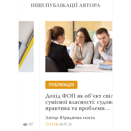
ІНШІ ПУБЛІКАЦІЇ АВТОРА
ПУБЛІКАЦІЯ
ПУБ
Дохід ФОП як обʼєкт спільної
Факт
сумісної власності: судова
адмі
практика та проблеми…
майн
Автор: Юридична газета
Автор
917
11:54 Пн
06.07.26
1793
16:17 П