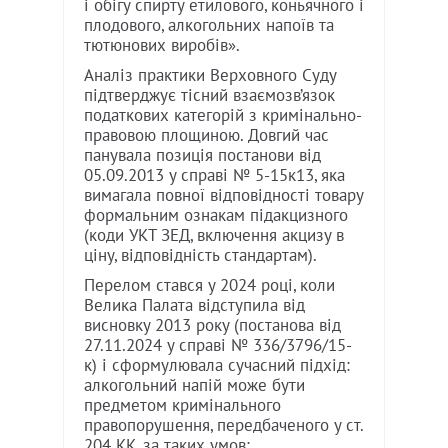
і обігу спирту етилового, коньячного і
плодового, алкогольних напоїв та
тютюнових виробів».
Аналіз практики Верховного Суду
підтверджує тісний взаємозв’язок
податкових категорій з кримінально-
правовою площиною. Довгий час
панувала позиція постанови від
05.09.2013 у справі № 5-15к13, яка
вимагала повної відповідності товару
формальним ознакам підакцизного
(коди УКТ ЗЕД, включення акцизу в
ціну, відповідність стандартам).
Перелом стався у 2024 році, коли
Велика Палата відступила від
висновку 2013 року (постанова від
27.11.2024 у справі № 336/3796/15-
к) і сформулювала сучасний підхід:
алкогольний напій може бути
предметом кримінального
правопорушення, передбаченого у ст.
204 КК, за таких умов: