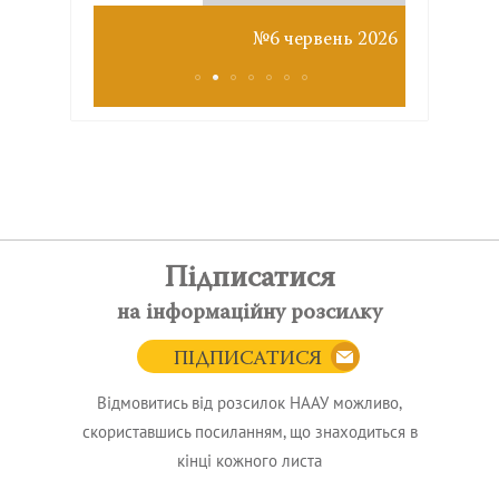
Звіт з
№6 червень 2026
Підписатися
на інформаційну розсилку
ПІДПИСАТИСЯ
Відмовитись від розсилок НААУ можливо,
скориставшись посиланням, що знаходиться в
кінці кожного листа