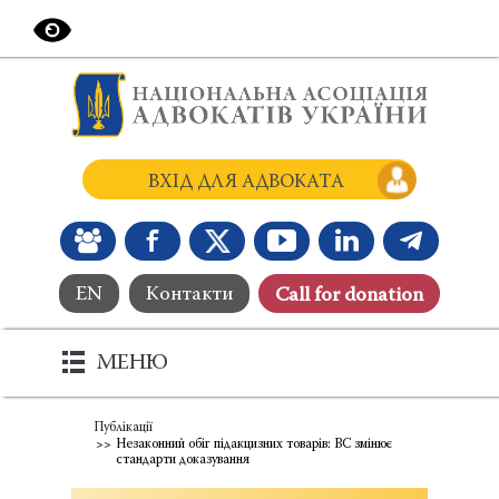
ВХІД ДЛЯ АДВОКАТА
EN
Контакти
Сall for donation
МЕНЮ
Публікації
Незаконний обіг підакцизних товарів: ВС змінює
стандарти доказування