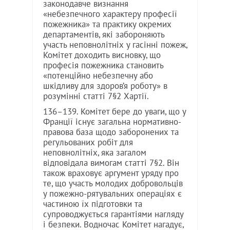
законодавче визнання
«небезпечного характеру професії
пожежника» та практику окремих
департаментів, які забороняють
участь неповнолітніх у гасінні пожеж,
Комітет доходить висновку, що
професія пожежника становить
«потенційно небезпечну або
шкідливу для здоров’я роботу» в
розумінні статті 7§2 Хартії.
136–139. Комітет бере до уваги, що у
Франції існує загальна нормативно-
правова база щодо заборонених та
регульованих робіт для
неповнолітніх, яка загалом
відповідала вимогам статті 7§2. Він
також враховує аргумент уряду про
те, що участь молодих добровольців
у пожежно-рятувальних операціях є
частиною їх підготовки та
супроводжується гарантіями нагляду
і безпеки. Водночас Комітет нагадує,