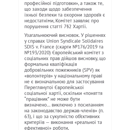
професійної підготовки», а також те,
що заходи щодо забезпечення
їхньої безпеки та охорони здоров’я є
недостатніми, Комітет заявляє про
порушення статті 7§2 Хартії.
Узагальнюючий висновок. У рішеннях
у справах Union Syndicale Solidaires
SDIS v. France (скарги №176/2019 та
№193/2020) Європейський комітет з
соціальних прав дійшов висновку, що
формальна кваліфікація
добровільних пожежників (SPV) як
«волонтерів» у національному праві
не є визначальною для застосування
Переглянутої Європейської
соціальної хартії, оскільки «поняття
“працівник” не може бути
визначено… виключно з посиланням
на законодавство держав-членів» (п.
63), і що за сукупністю об’єктивних
критеріїв — виконання «реальної та
ефективної» роботи,