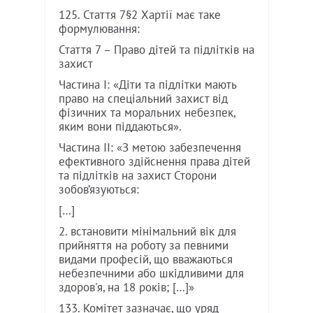
125. Стаття 7§2 Хартії має таке
формулювання:
Стаття 7 – Право дітей та підлітків на
захист
Частина I: «Діти та підлітки мають
право на спеціальний захист від
фізичних та моральних небезпек,
яким вони піддаються».
Частина II: «З метою забезпечення
ефективного здійснення права дітей
та підлітків на захист Сторони
зобов’язуються:
[…]
2. встановити мінімальний вік для
прийняття на роботу за певними
видами професій, що вважаються
небезпечними або шкідливими для
здоров'я, на 18 років; […]»
133. Комітет зазначає, що уряд