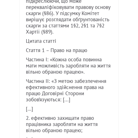
підкреслюючи, що може
перекваліфіковувати правову основу
скарги (§86). У підсумку Комітет
вирішує розглядати обґрунтованість
скарги за статтями 1§2, 2§1 та 7§2
Хартії (§89).
Цитата статті
Стаття 1 – Право на працю
Частина I: «Кожна особа повинна
мати можливість заробляти на життя
вільно обраною працею».
Частина II: «З метою забезпечення
ефективного здійснення права на
працю Договірні Сторони
зобов’язуються: [...]
[…]
2. ефективно захищати право
працівника заробляти на життя
вільно обраною працею;