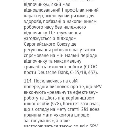
відпочинку», який має
відновлювальний і профілактичний
характер, зменшуючи ризики для
здоров’я, пов’язані з накопиченням
робочого часу без належного
відпочинку. Це тлумачення
узгоджується з підходом
Європейського Союзу, де
регулювання робочого часу також
спрямоване на мінімальні періоди
відпочинку та максимальну
тривалість тижневої роботи (CCOO
проти Deutsche Bank, C-55/18, §37).
114. Посилаючись на свій
попередній висновок про те, що SPV
виконують «реальну та ефективну»
роботу та діють під керівництвом
іншої особи (§78), Комітет зазначає,
що з огляду на мету статті 2§1 вона
повинна мати «якомога ширше
застосування», а отже
застосовуватися також до всіх SPV,