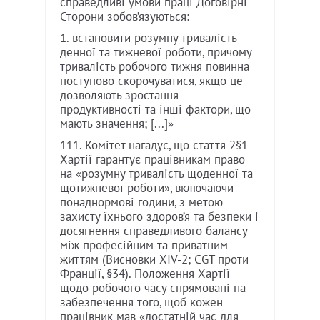
справедливі умови праці Договірні
Сторони зобов’язуються:
1. встановити розумну тривалість
денної та тижневої роботи, причому
тривалість робочого тижня повинна
поступово скорочуватися, якщо це
дозволяють зростання
продуктивності та інші фактори, що
мають значення; [...]»
111. Комітет нагадує, що стаття 2§1
Хартії гарантує працівникам право
на «розумну тривалість щоденної та
щотижневої роботи», включаючи
понаднормові години, з метою
захисту їхнього здоров’я та безпеки і
досягнення справедливого балансу
між професійним та приватним
життям (Висновки XIV-2; CGT проти
Франції, §34). Положення Хартії
щодо робочого часу спрямовані на
забезпечення того, щоб кожен
працівник мав «достатній час для