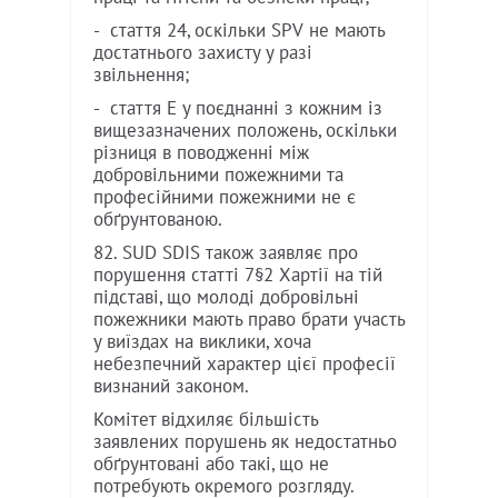
- стаття 24, оскільки SPV не мають
достатнього захисту у разі
звільнення;
- стаття E у поєднанні з кожним із
вищезазначених положень, оскільки
різниця в поводженні між
добровільними пожежними та
професійними пожежними не є
обґрунтованою.
82. SUD SDIS також заявляє про
порушення статті 7§2 Хартії на тій
підставі, що молоді добровільні
пожежники мають право брати участь
у виїздах на виклики, хоча
небезпечний характер цієї професії
визнаний законом.
Комітет відхиляє більшість
заявлених порушень як недостатньо
обґрунтовані або такі, що не
потребують окремого розгляду.