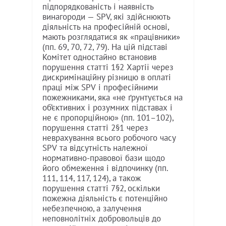
підпорядкованість і наявність
винагороди — SPV, які здійснюють
діяльність на професійній основі,
мають розглядатися як «працівники»
(пп. 69, 70, 72, 79). На цій підставі
Комітет одностайно встановив
порушення статті 1§2 Хартії через
дискримінаційну різницю в оплаті
праці між SPV і професійними
пожежниками, яка «не ґрунтується на
об’єктивних і розумних підставах і
не є пропорційною» (пп. 101–102),
порушення статті 2§1 через
неврахування всього робочого часу
SPV та відсутність належної
нормативно-правової бази щодо
його обмеження і відпочинку (пп.
111, 114, 117, 124), а також
порушення статті 7§2, оскільки
пожежна діяльність є потенційно
небезпечною, а залучення
неповнолітніх добровольців до