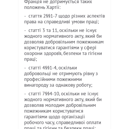
Франція не дотримується таких
положень Хартії:
- стаття 2§§1-7 щодо різних аспектів
права на справедливі умови праці;
- статті 3 та 11, оскільки не існує
жодного нормативного акту, який би
дозволяв добровільним пожежникам
користуватися гарантіями у сфері
охорони здоров’я, безпеки та гігієни
праці;
- статті 4§§1-4, оскільки
добровольці не отримують рівну з
професійними пожежними
винагороду за однакову роботу;
- статті 7§§4-10, оскільки не існує
жодного нормативного акту, який би
дозволяв молодим добровільним
пожежникам користуватися
гарантіями щодо організації
робочого часу, справедливої оплати
праці та гігієни та безпеки праці;