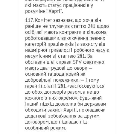
які мають статус працівників у
розумінні Хартії.
117. Комітет зазначає, що хоча він
раніше не тлумачив статтю 2§1 щодо
осіб, які мають контракти з кількома
роботодавцями, виключення певних
категорій працівників із захисту від
надмірної тривалості робочого часу є
несумісним зі статтею 2§1. За
обставин цієї справи SPV фактично
мають два трудові договори —
основний та додатковий як
добровільні пожежники, — і тому
гарантії статті 2§1 «застосовуються
до обох договорів разом, а не до
кожного з них окремо». Будь-який
інший підхід дозволив би державам
обходити захист Хартії, покладаючи
додаткові зобов’язання за другим
договором, що підпадає під
особливий режим.