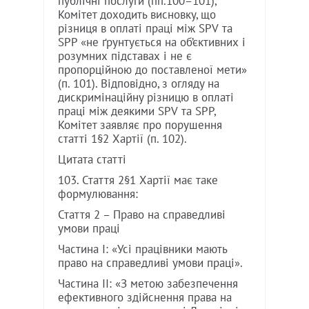
публічні послуги (пп.100–101),
Комітет доходить висновку, що
різниця в оплаті праці між SPV та
SPP «не ґрунтується на об’єктивних і
розумних підставах і не є
пропорційною до поставленої мети»
(п. 101). Відповідно, з огляду на
дискримінаційну різницю в оплаті
праці між деякими SPV та SPP,
Комітет заявляє про порушення
статті 1§2 Хартії (п. 102).
Цитата статті
103. Стаття 2§1 Хартії має таке
формулювання:
Стаття 2 – Право на справедливі
умови праці
Частина I: «Усі працівники мають
право на справедливі умови праці».
Частина II: «З метою забезпечення
ефективного здійснення права на