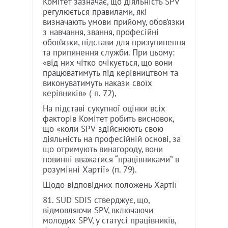
Комітет зазначає, що діяльність SPV
регулюється правилами, які
визначають умови прийому, обов’язки
з навчання, звання, професійні
обов’язки, підстави для призупинення
та припинення служби. При цьому:
«від них чітко очікується, що вони
працюватимуть під керівництвом та
виконуватимуть накази своїх
керівників» ( п. 72),
На підставі сукупної оцінки всіх
факторів Комітет робить висновок,
що «коли SPV здійснюють свою
діяльність на професійній основі, за
що отримують винагороду, вони
повинні вважатися “працівниками” в
розумінні Хартії» (п. 79).
Щодо відповідних положень Хартії
81. SUD SDIS стверджує, що,
відмовляючи SPV, включаючи
молодих SPV, у статусі працівників,