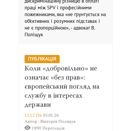
дискримінаційну різницю в оплаті
праці між SPV і професійними
пожежниками, яка «не ґрунтується на
об’єктивних і розумних підставах і
не є пропорційною», - адвокат В.
Поліщук
ПУБЛІКАЦІЯ
Коли «добровільно» не
означає «без прав»:
європейський погляд на
службу в інтересах
держави
13:12 Пн
05.01.26
Автор : Вікторія Поліщук
1890 Переглядів