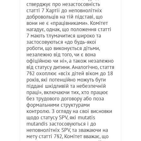
стверджує про незастосовність
статті 7 Хартії до неповнолітніх
добровольців на тій підставі, що
вони не є «працівниками». Комітет
нагадує, однак, що положення статті
7 мають тлумачитися широко та
застосовуються «до будь-якої
роботи, що виконується дітьми,
незалежно від того, чи є вона
офіційною чи ні», а також незалежно
від статусу дитини. Аналогічно, стаття
7§2 охоплює «всіх дітей віком до 18
років, які потенційно можуть бути
піддані шкідливій та небезпечній
праці», включаючи тих, хто працює
без трудового договору або поза
формальними структурами
контролю. З огляду на свої висновки
щодо статусу SPV, які mutatis
mutandis застосовуються і до
неповнолітніх SPV, та зважаючи на
мету статті 7§2, Комітет вважає, що