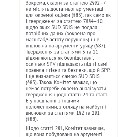
Зокрема, скарги за статтею 2§§2–7
не містять достатньої аргументації
для окремої оцінки (§83), так само як
і твердження за статтею 7§§4–10,
щодо яких SUD SDIS не подала
потрібних даних (зокрема про
масштаб/частоту порушень) і не
відповіла на аргументи уряду (§87).
Твердження за статтями 3 та 11
відхиляються як безпідставні,
оскільки SPV підпадають під ті самі
правила гігієни та безпеки, що й SPP,
і це визнається самою SUD SDIS
(§85). Також Комітет вважає, що
немає потреби окремо аналізувати
твердження щодо статті 24 та статті
E у поєднанні з іншими
положеннями, з огляду на майбутні
висновки за статтями 1§2 та 2§1
(§88).
Щодо статті 2§1, Комітет зазначає,
що вона побудована на аргументі