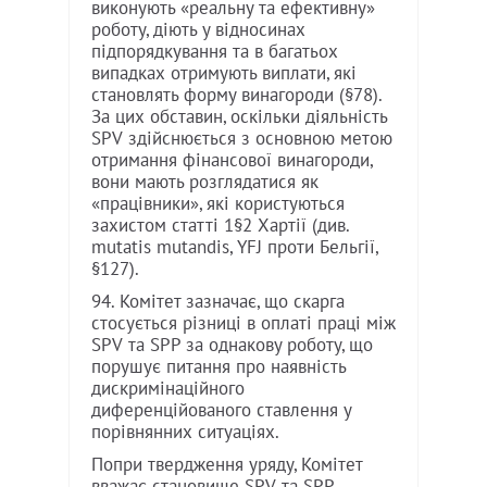
виконують «реальну та ефективну»
роботу, діють у відносинах
підпорядкування та в багатьох
випадках отримують виплати, які
становлять форму винагороди (§78).
За цих обставин, оскільки діяльність
SPV здійснюється з основною метою
отримання фінансової винагороди,
вони мають розглядатися як
«працівники», які користуються
захистом статті 1§2 Хартії (див.
mutatis mutandis, YFJ проти Бельгії,
§127).
94. Комітет зазначає, що скарга
стосується різниці в оплаті праці між
SPV та SPP за однакову роботу, що
порушує питання про наявність
дискримінаційного
диференційованого ставлення у
порівнянних ситуаціях.
Попри твердження уряду, Комітет
вважає становище SPV та SPP