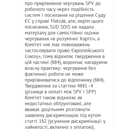
про прирівняння чергувань SPV до
робочого часу через подібність
систем і посилання на рішення Суду
ЄС у справі Matzak, але, окрім цього
посилання, SUD SDIS не надала
матеріалу для самостійної оцінки
чергування «в розумінні Хартії», а
Комітет «не має повноважень
застосовувати право Європейського
Союзу», тому відхиляє твердження в
цій частині (§84), водночас нагадуючи
власну практику: чергування без
фактичної роботи не може
прирівнюватися до відпочинку (§84).
Твердження за статтею 4§§1–4
(різниця в оплаті між SPV і SPP)
Комітет також відхиляє як
недостатньо обґрунтовані, але
вважає доцільним розглянути
заявлену дискримінацію під кутом
статті 1§2 (усунення дискримінації у
зайнятості, включно з оплатою),