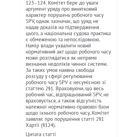
123–124. Комітет бере до уваги
аргумент уряду про винятковий
характер порушень робочого часу
SPV, однак зазначає, що уряд не
надав доказів на підтвердження
цього, а національна судова практика
є обмеженою та непослідовною.
Намір влади ухвалити новий
нормативний акт щодо робочого часу
може розглядатися як непряме
визнання недоліків чинної системи.
За таких умов наявна свобода
розсуду у сфері регулювання
робочого часу SPV є несумісною зі
статтею 2§1. Враховуючи, що весь
робочий час, відпрацьований SPV, не
враховується, а також відсутність
належної нормативно-правової бази
щодо їхнього робочого часу, Комітет
заявляє про порушення статті 2§1
Хартії (§124).
Цитата статті