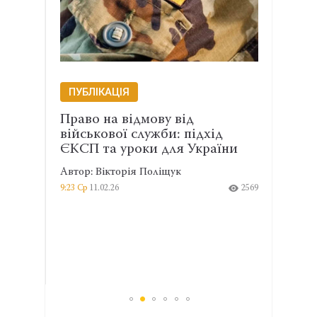
ПУБЛІКАЦІЯ
ПУБ
и
Право на відмову від
Стро
:
військової служби: підхід
війс
.
ЄКСП та уроки для України
поз
Автор: Вікторія Поліщук
Автор
9:23 Ср
11.02.26
2569
9:21 Ср
906