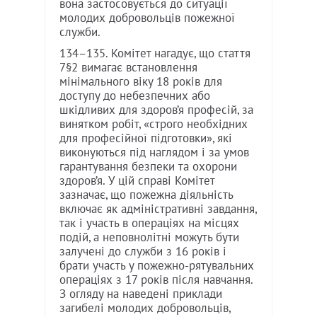
вона застосовується до ситуації
молодих добровольців пожежної
служби.
134–135. Комітет нагадує, що стаття
7§2 вимагає встановлення
мінімального віку 18 років для
доступу до небезпечних або
шкідливих для здоров’я професій, за
винятком робіт, «строго необхідних
для професійної підготовки», які
виконуються під наглядом і за умов
гарантування безпеки та охорони
здоров’я. У цій справі Комітет
зазначає, що пожежна діяльність
включає як адміністративні завдання,
так і участь в операціях на місцях
подій, а неповнолітні можуть бути
залучені до служби з 16 років і
брати участь у пожежно-рятувальних
операціях з 17 років після навчання.
З огляду на наведені приклади
загибелі молодих добровольців,