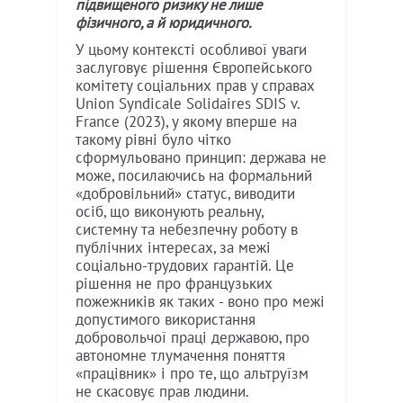
підвищеного ризику не лише
фізичного, а й юридичного.
У цьому контексті особливої уваги
заслуговує рішення Європейського
комітету соціальних прав у справах
Union Syndicale Solidaires SDIS v.
France (2023), у якому вперше на
такому рівні було чітко
сформульовано принцип: держава не
може, посилаючись на формальний
«добровільний» статус, виводити
осіб, що виконують реальну,
системну та небезпечну роботу в
публічних інтересах, за межі
соціально-трудових гарантій. Це
рішення не про французьких
пожежників як таких - воно про межі
допустимого використання
добровольчої праці державою, про
автономне тлумачення поняття
«працівник» і про те, що альтруїзм
не скасовує прав людини.