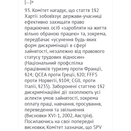
[…]»
93. Комітет нагадує, що стаття 1§2
Хартії зобов’язує держави-учасниці
ефективно захищати право
працюючих осіб «заробляти на життя
вільно обраною працею» та, зокрема,
передбачає «усунення будь-яких
форм дискримінації в сфері
зайнятості, незалежно від правового
статусу трудових відносин»
(Національний профспілка
працівників туризму проти Франції,
§24; QCEA проти Греції, §20; FFFS
проти Норвегії, §104; CGIL проти
Італії, §235). Заборонені статтею 1§2
дискримінаційні дії охоплюють усі
аспекти умов зайнятості, зокрема
оплату праці, навчання, просування,
переведення та звільнення
(Висновки XVI-1, 2002, Австрія).
Посилаючись на свої попередні
висновки, Комітет зазначає, що SPV