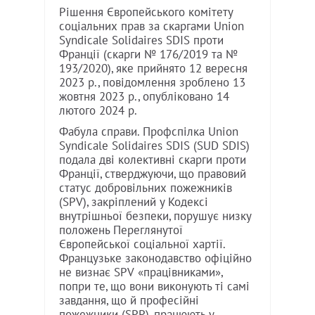
Рішення Європейського комітету
соціальних прав за скаргами Union
Syndicale Solidaires SDIS проти
Франції (скарги № 176/2019 та №
193/2020), яке прийнято 12 вересня
2023 р., повідомлення зроблено 13
жовтня 2023 р., опубліковано 14
лютого 2024 р.
Фабула справи. Профспілка Union
Syndicale Solidaires SDIS (SUD SDIS)
подала дві колективні скарги проти
Франції, стверджуючи, що правовий
статус добровільних пожежників
(SPV), закріплений у Кодексі
внутрішньої безпеки, порушує низку
положень Переглянутої
Європейської соціальної хартії.
Французьке законодавство офіційно
не визнає SPV «працівниками»,
попри те, що вони виконують ті самі
завдання, що й професійні
пожежники (SPP), працюють у