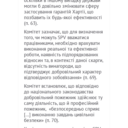
оскільки в іншому випадку держави
могли б довільно змінювати сферу
застосування гарантій Хартії, що
позбавить їх будь-якої ефективності
(п. 63).
Комітет зазначає, що для визначення
того, чи можуть SPV вважатися
працівниками, необхідно врахувати
виконання реальної та ефективної
роботи, наявність підпорядкованих
відносин та, в контексті даної скарги,
відсутність винагороди, що
підтверджує добровільний характер
відповідного зобов’язання» (п. 69).
Комітет встановлює, що відповідно
до національного законодавства
добровільний пожежник здійснює ту
саму діяльність, що й професійний
пожежник, «безпосередньо сприяє
[…] виконанню завдань цивільної
безпеки» (п. 70).