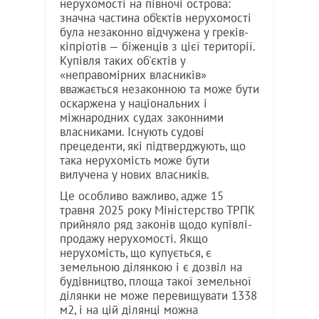
нерухомості на півночі острова:
значна частина об’єктів нерухомості
була незаконно відчужена у греків-
кіпріотів — біженців з цієї території.
Купівля таких об'єктів у
«неправомірних власників»
вважається незаконною та може бути
оскаржена у національних і
міжнародних судах законними
власниками. Існують судові
прецеденти, які підтверджують, що
така нерухомість може бути
вилучена у нових власників.
Це особливо важливо, адже 15
травня 2025 року Міністерство ТРПК
прийняло ряд законів щодо купівлі-
продажу нерухомості. Якщо
нерухомість, що купується, є
земельною ділянкою і є дозвіл на
будівництво, площа такої земельної
ділянки не може перевищувати 1338
м2, і на цій ділянці можна