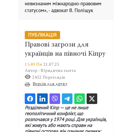
невизнаним міжнародно-правовим
статусом», - адвокат В. Поліщук
ПУБЛІКАЦІЯ
Правові загрози для
українців на півночі Кіпру
15:49 Пн
21.07.25
Автор : Юридична газета
2452 Переглядів
Версія для друку
Розділений Кіпр — це не лише
геополітичний конфлікт, що
розпочався у 1974 році. Для українців,
які живуть або мають справи на
півночі острова, він означає ризики: