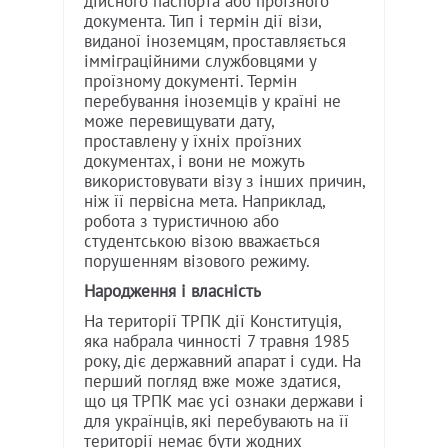
дійсного паспорта або проїзного
документа. Тип і термін дії візи,
виданої іноземцям, проставляється
імміграційними службовцями у
проїзному документі. Термін
перебування іноземців у країні не
може перевищувати дату,
проставлену у їхніх проїзних
документах, і вони не можуть
використовувати візу з інших причин,
ніж її первісна мета. Наприклад,
робота з туристичною або
студентською візою вважається
порушенням візового режиму.
Народження і власність
На території ТРПК дії Конституція,
яка набрала чинності 7 травня 1985
року, діє державний апарат і суди. На
перший погляд вже може здатися,
що ця ТРПК має усі ознаки держави і
для українців, які перебувають на її
території немає бути жодних