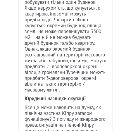
побудувати тільки один будинок.
Якщо нерухомість, що купується, є
квартирою, іноземці можуть
придбати до 3 квартир. Якщо
купується окремий будинок, площа
землі не може перевищувати 3300
м2, і на ній не можна будувати
другий будинок та/або квартиру.
Однак, якщо окремий будинок
розташований на території масового
житла або забудови, іноземці можуть
придбати 2- двоповерхові окремі
вілли, а громадяни Туреччини можуть
придбати 3-двоповерхові окремі
вілли на таких територіях /
масовому житлі.
Юридичні наслідки окупації
Все це може наводити на думку, як
північна частина Кіпру загалом
функціонує? З погляду міжнародного
права, ситуація на півночі Кіпру
підпадає під визначення окупації.