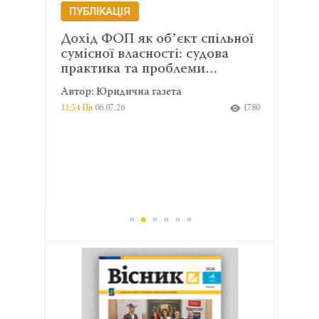
ПУБЛІКАЦІЯ
ПУБ
Дохід ФОП як обʼєкт спільної
Факт
сумісної власності: судова
адмі
практика та проблеми…
майн
Автор: Юридична газета
Автор
913
11:54 Пн
06.07.26
1780
16:17 П