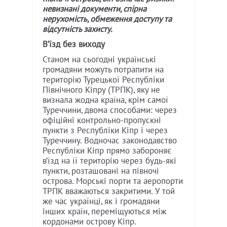
невизнані документи, спірна
нерухомість, обмеження доступу та
відсутність захисту.
В’їзд без виходу
Станом на сьогодні українські
громадяни можуть потрапити на
територію Турецької Республіки
Північного Кіпру (ТРПК), яку не
визнала жодна країна, крім самої
Туреччини, двома способами: через
офіційні контрольно-пропускні
пункти з Республіки Кіпр і через
Туреччину. Водночас законодавство
Республіки Кіпр прямо забороняє
в’їзд на її територію через будь-які
пункти, розташовані на півночі
острова. Морські порти та аеропорти
ТРПК вважаються закритими. У той
же час українці, як і громадяни
інших країн, переміщуються між
кордонами острову Кіпр.